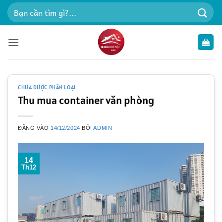
Bỏ
Tìm
qua
kiếm:
nội
dung
CHƯA ĐƯỢC PHÂN LOẠI
Thu mua container văn phòng
ĐĂNG VÀO
14/12/2024
BỞI
ADMIN
14
Th12