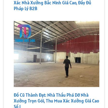
Xác Nhà Xưởng Bắc Ninh Giá Cao, Đầy Đủ
Pháp Lý B2B
Đồ Cũ Thành Đạt: Nhà Thầu Phá Dỡ Nhà
Xưởng Trọn Gói, Thu Mua Xác Xưởng Giá Cao
Số 1