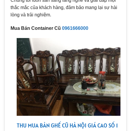
Chúng tôi luôn sẵn sàng lắng nghe và giải đáp mọi
thắc mắc của khách hàng, đảm bảo mang lại sự hài
lòng và trải nghiệm.
Mua Bán Container Cũ
0961666000
THU MUA BÀN GHẾ CŨ HÀ NỘI GIÁ CAO SỐ 1