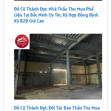
Đồ Cũ Thành Đạt: Nhà Thầu Thu Mua Phế
Liệu Tại Bắc Ninh Uy Tín, Ký Hợp Đồng Định
Kỳ B2B Giá Cao
Đồ Cũ Thành Đạt: Đối Tác Bao Thầu Thu Mua