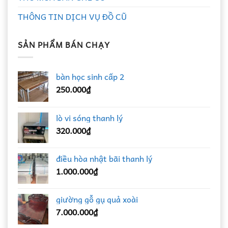
THÔNG TIN DỊCH VỤ ĐỒ CŨ
SẢN PHẨM BÁN CHẠY
bàn học sinh cấp 2
250.000
₫
lò vi sóng thanh lý
320.000
₫
điều hòa nhật bãi thanh lý
1.000.000
₫
giường gỗ gụ quả xoài
7.000.000
₫