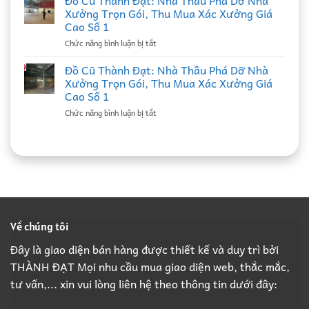
Đồ Cũ Thành Đạt: Nhà Thầu Phá Dỡ Nhà
Thành
Phế
Xưởng Trọn Gói, Thu Mua Xác Xưởng Giá
Đạt:
Liệu
Cao Số 1
Đối
Tại
ở
Chức năng bình luận bị tắt
Tác
Bắc
Đồ
Bao
Ninh
Cũ
Thầu
Đồ Cũ Thành Đạt: Nhà Thầu Phá Dỡ Nhà
Uy
Thành
Thu
Tín,
Xưởng Trọn Gói, Thu Mua Xác Xưởng Giá
Đạt:
Mua
Ký
Cao Số 1
Nhà
Xác
Hợp
ở
Chức năng bình luận bị tắt
Thầu
Nhà
Đồng
Đồ
Phá
Xưởng
Định
Cũ
Dỡ
Bắc
Kỳ
Thành
Nhà
Ninh
B2B
Đạt:
Xưởng
Giá
Giá
Nhà
Trọn
Cao,
Cao
Thầu
Gói,
Đầy
Phá
Thu
Đủ
Dỡ
Mua
Pháp
Nhà
Xác
Lý
Về chúng tôi
Xưởng
Xưởng
B2B
Trọn
Giá
Đây là giao diện bán hàng được thiết kế và duy trì bởi
Gói,
Cao
THÀNH ĐẠT Mọi nhu cầu mua giao diện web, thắc mắc,
Thu
Số
Mua
1
tư vấn,... xin vui lòng liên hệ theo thông tin dưới đây:
Xác
Xưởng