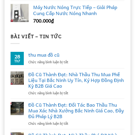
Máy Nước Nóng Trực Tiếp – Giải Pháp
Cung Cấp Nước Nóng Nhanh
700.000
₫
BÀI VIẾT – TIN TỨC
thu mua đồ cũ
28
Th7
ở
Chức năng bình luận bị tắt
thu
mua
Đồ Cũ Thành Đạt: Nhà Thầu Thu Mua Phế
đồ
Liệu Tại Bắc Ninh Uy Tín, Ký Hợp Đồng Định
cũ
Kỳ B2B Giá Cao
ở
Chức năng bình luận bị tắt
Đồ
Cũ
Đồ Cũ Thành Đạt: Đối Tác Bao Thầu Thu
Thành
Mua Xác Nhà Xưởng Bắc Ninh Giá Cao, Đầy
Đạt:
Đủ Pháp Lý B2B
Nhà
ở
Chức năng bình luận bị tắt
Thầu
Đồ
Thu
Cũ
Mua