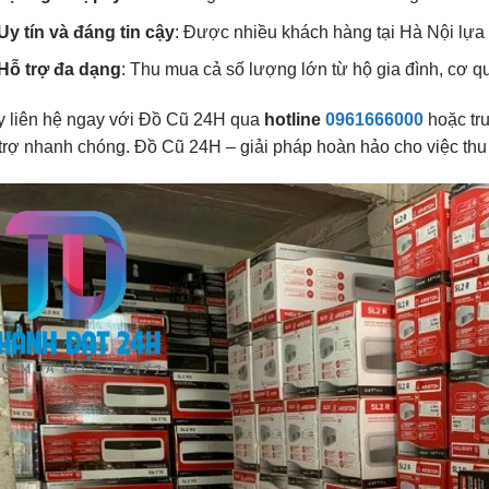
Uy tín và đáng tin cậy
: Được nhiều khách hàng tại Hà Nội lựa
Hỗ trợ đa dạng
: Thu mua cả số lượng lớn từ hộ gia đình, cơ q
 liên hệ ngay với Đồ Cũ 24H qua
hotline
0961666000
hoặc tr
trợ nhanh chóng. Đồ Cũ 24H – giải pháp hoàn hảo cho việc thu 