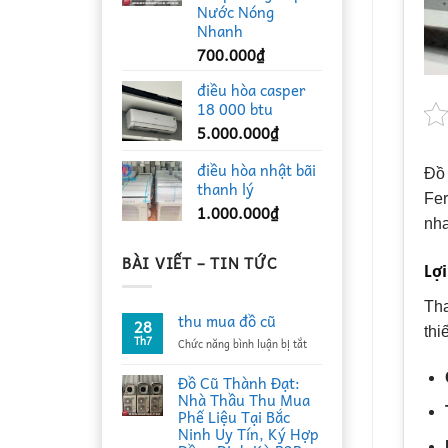
Nước Nóng
Nhanh
700.000
₫
điều hòa casper
18 000 btu
5.000.000
₫
điều hòa nhật bãi
Đồ 
thanh lý
Fer
1.000.000
₫
nha
BÀI VIẾT – TIN TỨC
Lợi
Tha
thu mua đồ cũ
28
thi
Th7
ở
Chức năng bình luận bị tắt
thu
mua
Đồ Cũ Thành Đạt:
đồ
Nhà Thầu Thu Mua
cũ
Phế Liệu Tại Bắc
Ninh Uy Tín, Ký Hợp