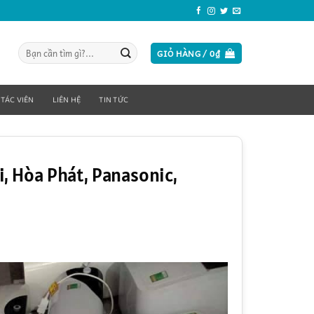
Tìm
GIỎ HÀNG /
0
₫
kiếm:
 TÁC VIÊN
LIÊN HỆ
TIN TỨC
i, Hòa Phát, Panasonic,