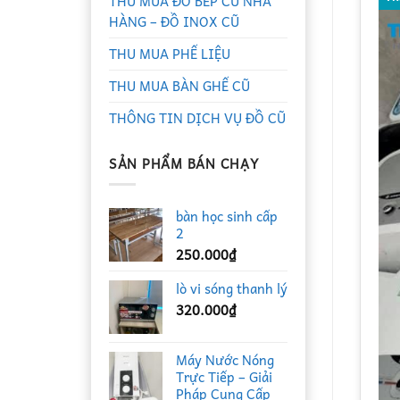
THU MUA ĐỒ BẾP CŨ NHÀ
HÀNG – ĐỒ INOX CŨ
THU MUA PHẾ LIỆU
THU MUA BÀN GHẾ CŨ
THÔNG TIN DỊCH VỤ ĐỒ CŨ
SẢN PHẨM BÁN CHẠY
bàn học sinh cấp
2
250.000
₫
lò vi sóng thanh lý
320.000
₫
Máy Nước Nóng
Trực Tiếp – Giải
Pháp Cung Cấp