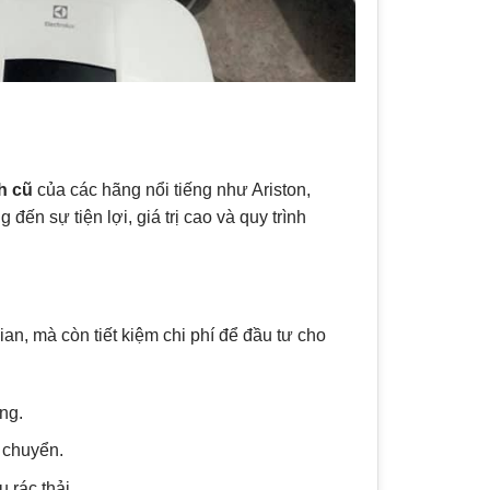
h cũ
của các hãng nổi tiếng như Ariston,
ến sự tiện lợi, giá trị cao và quy trình
an, mà còn tiết kiệm chi phí để đầu tư cho
ụng.
n chuyển.
 rác thải.