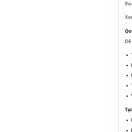
thu
Xe
Quy
Để 
Tạ