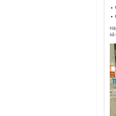
Hãy
hỗ 