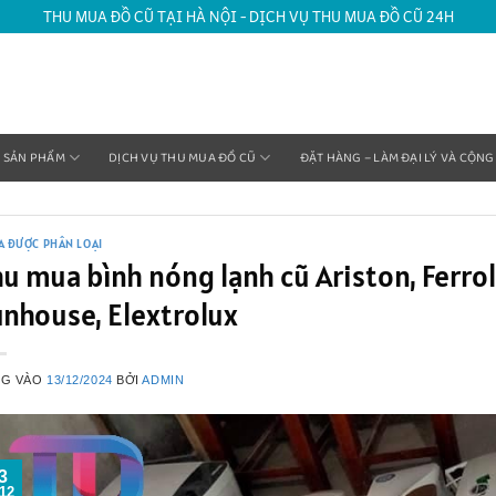
THU MUA ĐỒ CŨ TẠI HÀ NỘI - DỊCH VỤ THU MUA ĐỒ CŨ 24H
SẢN PHẨM
DỊCH VỤ THU MUA ĐỒ CŨ
ĐẶT HÀNG – LÀM ĐẠI LÝ VÀ CỘNG
A ĐƯỢC PHÂN LOẠI
u mua bình nóng lạnh cũ Ariston, Ferrol
nhouse, Elextrolux
NG VÀO
13/12/2024
BỞI
ADMIN
3
12