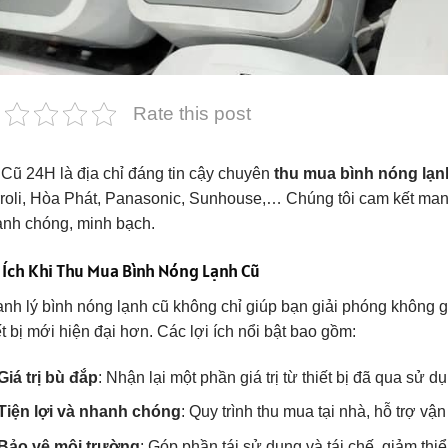
Rate this post
Cũ 24H là địa chỉ đáng tin cậy chuyên
thu mua bình nóng lạn
roli, Hòa Phát, Panasonic, Sunhouse,… Chúng tôi cam kết mang đ
nh chóng, minh bạch.
 Ích Khi Thu Mua Bình Nóng Lạnh Cũ
nh lý bình nóng lạnh cũ không chỉ giúp bạn giải phóng không gi
ết bị mới hiện đại hơn. Các lợi ích nổi bật bao gồm:
Giá trị bù đắp
: Nhận lại một phần giá trị từ thiết bị đã qua sử d
Tiện lợi và nhanh chóng
: Quy trình thu mua tại nhà, hỗ trợ vậ
Bảo vệ môi trường
: Góp phần tái sử dụng và tái chế, giảm thiểu