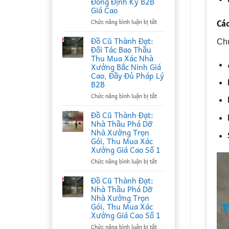
Đồng Định Kỳ B2B
Giá Cao
ở
Cá
Chức năng bình luận bị tắt
Đồ
Cũ
Đồ Cũ Thành Đạt:
Chú
Thành
Đối Tác Bao Thầu
Đạt:
Thu Mua Xác Nhà
Nhà
Xưởng Bắc Ninh Giá
Thầu
Cao, Đầy Đủ Pháp Lý
Thu
B2B
Mua
Phế
ở
Chức năng bình luận bị tắt
Liệu
Đồ
Tại
Cũ
Đồ Cũ Thành Đạt:
Bắc
Thành
Nhà Thầu Phá Dỡ
Ninh
Đạt:
Nhà Xưởng Trọn
Uy
Đối
Gói, Thu Mua Xác
Tín,
Tác
Xưởng Giá Cao Số 1
Ký
Bao
Hợp
Thầu
ở
Chức năng bình luận bị tắt
Đồng
Thu
Đồ
Định
Mua
Cũ
Đồ Cũ Thành Đạt:
Kỳ
Xác
Thành
Nhà Thầu Phá Dỡ
B2B
Nhà
Đạt:
Nhà Xưởng Trọn
Giá
Xưởng
Nhà
Gói, Thu Mua Xác
Cao
Bắc
Thầu
Xưởng Giá Cao Số 1
Ninh
Phá
Giá
Dỡ
ở
Chức năng bình luận bị tắt