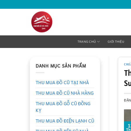
Bỏ
qua
nội
dung
TRANG CHỦ
GIỚI THIỆU
DANH MỤC SẢN PHẨM
CHƯ
Th
Su
THU MUA ĐỒ CŨ TẠI NHÀ
THU MUA ĐỒ CŨ NHÀ HÀNG
ĐĂ
THU MUA ĐỒ GỖ CŨ ĐỒNG
KỴ
THU MUA ĐỒ ĐIỆN LẠNH CŨ
1
Th