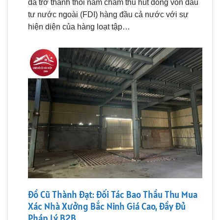
đã trở thành thỏi nam châm thu hút dòng vốn đầu
tư nước ngoài (FDI) hàng đầu cả nước với sự
hiện diện của hàng loạt tập…
Đồ Cũ Thành Đạt: Đối Tác Bao Thầu Thu Mua
Xác Nhà Xưởng Bắc Ninh Giá Cao, Đầy Đủ
Pháp Lý B2B