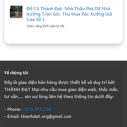
Đồ
Bao
Ninh
Cũ
Thầu
Đồ Cũ Thành Đạt: Nhà Thầu Phá Dỡ Nhà
Uy
Thành
Thu
Tín,
Xưởng Trọn Gói, Thu Mua Xác Xưởng Giá
Đạt:
Mua
Ký
Cao Số 1
Nhà
Xác
Hợp
ở
Chức năng bình luận bị tắt
Thầu
Nhà
Đồng
Đồ
Phá
Xưởng
Định
Cũ
Dỡ
Bắc
Kỳ
Thành
Nhà
Ninh
B2B
Đạt:
Xưởng
Giá
Giá
Nhà
Trọn
Cao,
Cao
Thầu
Gói,
Đầy
Phá
Thu
Đủ
Dỡ
Mua
Pháp
Nhà
Xác
Lý
Về chúng tôi
Xưởng
Xưởng
B2B
Trọn
Giá
Đây là giao diện bán hàng được thiết kế và duy trì bởi
Gói,
Cao
THÀNH ĐẠT Mọi nhu cầu mua giao diện web, thắc mắc,
Thu
Số
Mua
1
tư vấn,... xin vui lòng liên hệ theo thông tin dưới đây:
Xác
Xưởng
Giá
- Phone:
0979.971.540
Cao
- Email: thanhdat.org
@gmail.com
Số
1