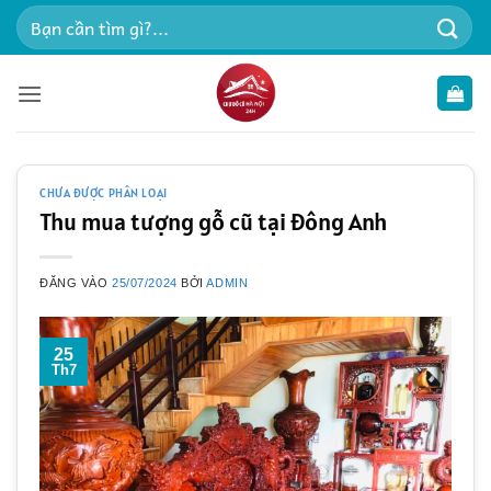
Bỏ
Tìm
qua
kiếm:
nội
dung
CHƯA ĐƯỢC PHÂN LOẠI
Thu mua tượng gỗ cũ tại Đông Anh
ĐĂNG VÀO
25/07/2024
BỞI
ADMIN
25
Th7