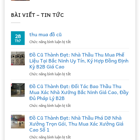
BÀI VIẾT – TIN TỨC
thu mua đồ cũ
28
Th7
ở
Chức năng bình luận bị tắt
thu
mua
Đồ Cũ Thành Đạt: Nhà Thầu Thu Mua Phế
đồ
Liệu Tại Bắc Ninh Uy Tín, Ký Hợp Đồng Định
cũ
Kỳ B2B Giá Cao
ở
Chức năng bình luận bị tắt
Đồ
Cũ
Đồ Cũ Thành Đạt: Đối Tác Bao Thầu Thu
Thành
Mua Xác Nhà Xưởng Bắc Ninh Giá Cao, Đầy
Đạt:
Đủ Pháp Lý B2B
Nhà
ở
Chức năng bình luận bị tắt
Thầu
Đồ
Thu
Cũ
Mua
Đồ Cũ Thành Đạt: Nhà Thầu Phá Dỡ Nhà
Thành
Phế
Xưởng Trọn Gói, Thu Mua Xác Xưởng Giá
Đạt:
Liệu
Cao Số 1
Đối
Tại
ở
Chức năng bình luận bị tắt
Tác
Bắc