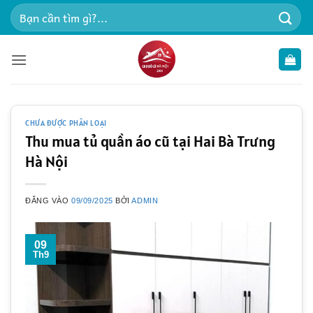
Bỏ
Tìm
qua
kiếm:
nội
dung
CHƯA ĐƯỢC PHÂN LOẠI
Thu mua tủ quần áo cũ tại Hai Bà Trưng
Hà Nội
ĐĂNG VÀO
09/09/2025
BỞI
ADMIN
09
Th9