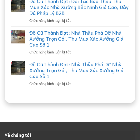
Đồ Cũ Thành Đạt: Đối Tác Bao Thầu Thu
Thành
Mua Xác Nhà Xưởng Bắc Ninh Giá Cao, Đầy
Đạt:
Đủ Pháp Lý B2B
Nhà
ở
Chức năng bình luận bị tắt
Thầu
Đồ
Thu
Cũ
Mua
Đồ Cũ Thành Đạt: Nhà Thầu Phá Dỡ Nhà
Thành
Phế
Xưởng Trọn Gói, Thu Mua Xác Xưởng Giá
Đạt:
Liệu
Cao Số 1
Đối
Tại
ở
Chức năng bình luận bị tắt
Tác
Bắc
Đồ
Bao
Ninh
Cũ
Thầu
Đồ Cũ Thành Đạt: Nhà Thầu Phá Dỡ Nhà
Uy
Thành
Thu
Tín,
Xưởng Trọn Gói, Thu Mua Xác Xưởng Giá
Đạt:
Mua
Ký
Cao Số 1
Nhà
Xác
Hợp
ở
Chức năng bình luận bị tắt
Thầu
Nhà
Đồng
Đồ
Phá
Xưởng
Định
Cũ
Dỡ
Bắc
Kỳ
Thành
Nhà
Ninh
B2B
Đạt:
Xưởng
Giá
Giá
Nhà
Trọn
Cao,
Cao
Thầu
Gói,
Đầy
Phá
Thu
Đủ
Dỡ
Mua
Pháp
Nhà
Xác
Lý
Về chúng tôi
Xưởng
Xưởng
B2B