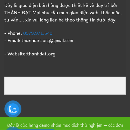
Trọn
Giá
Đây là giao diện bán hàng được thiết kế và duy trì bởi
Gói,
Cao
THÀNH ĐẠT Mọi nhu cầu mua giao diện web, thắc mắc,
Thu
Số
Mua
1
tư vấn,... xin vui lòng liên hệ theo thông tin dưới đây:
Xác
Xưởng
Giá
- Phone:
0979.971.540
Cao
- Email: thanhdat.org
@gmail.com
Số
1
- Website:thanhdat.org
Đây là cửa hàng demo nhằm mục đích thử nghiệm — các đơn