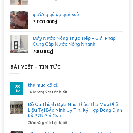
giường gỗ gụ quả xoài
7.000.000
₫
Máy Nước Nóng Trực Tiếp – Giải Pháp
Cung Cấp Nước Nóng Nhanh
700.000
₫
BÀI VIẾT – TIN TỨC
thu mua đồ cũ
28
Th7
ở
Chức năng bình luận bị tắt
thu
mua
Đồ Cũ Thành Đạt: Nhà Thầu Thu Mua Phế
đồ
Liệu Tại Bắc Ninh Uy Tín, Ký Hợp Đồng Định
cũ
Kỳ B2B Giá Cao
ở
Chức năng bình luận bị tắt
Đồ
Cũ