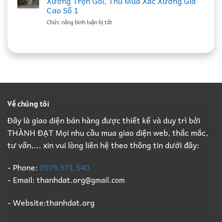
Xưởng Trọn Gói, Thu Mua Xác Xưởng Giá
Đạt:
Mua
Ký
Cao Số 1
Nhà
Xác
Hợp
ở
Chức năng bình luận bị tắt
Thầu
Nhà
Đồng
Đồ
Phá
Xưởng
Định
Cũ
Dỡ
Bắc
Kỳ
Thành
Nhà
Ninh
B2B
Đạt:
Xưởng
Giá
Giá
Nhà
Trọn
Cao,
Cao
Thầu
Gói,
Đầy
Phá
Thu
Đủ
Dỡ
Mua
Pháp
Nhà
Xác
Lý
Về chúng tôi
Xưởng
Xưởng
B2B
Trọn
Giá
Đây là giao diện bán hàng được thiết kế và duy trì bởi
Gói,
Cao
THÀNH ĐẠT Mọi nhu cầu mua giao diện web, thắc mắc,
Thu
Số
Mua
1
tư vấn,... xin vui lòng liên hệ theo thông tin dưới đây:
Xác
Xưởng
Giá
- Phone:
0979.971.540
Cao
- Email: thanhdat.org
@gmail.com
Số
1
- Website:thanhdat.org