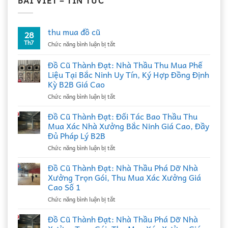
BÀI VIẾT – TIN TỨC
thu mua đồ cũ
28
Th7
ở
Chức năng bình luận bị tắt
thu
mua
Đồ Cũ Thành Đạt: Nhà Thầu Thu Mua Phế
đồ
Liệu Tại Bắc Ninh Uy Tín, Ký Hợp Đồng Định
cũ
Kỳ B2B Giá Cao
ở
Chức năng bình luận bị tắt
Đồ
Cũ
Đồ Cũ Thành Đạt: Đối Tác Bao Thầu Thu
Thành
Mua Xác Nhà Xưởng Bắc Ninh Giá Cao, Đầy
Đạt:
Đủ Pháp Lý B2B
Nhà
ở
Chức năng bình luận bị tắt
Thầu
Đồ
Thu
Cũ
Mua
Đồ Cũ Thành Đạt: Nhà Thầu Phá Dỡ Nhà
Thành
Phế
Xưởng Trọn Gói, Thu Mua Xác Xưởng Giá
Đạt:
Liệu
Cao Số 1
Đối
Tại
ở
Chức năng bình luận bị tắt
Tác
Bắc
Đồ
Bao
Ninh
Cũ
Thầu
Đồ Cũ Thành Đạt: Nhà Thầu Phá Dỡ Nhà
Uy
Thành
Thu
Tín,