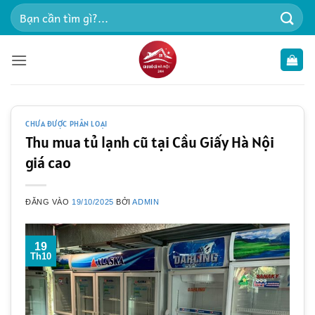
Bỏ
Tìm
qua
kiếm:
nội
dung
CHƯA ĐƯỢC PHÂN LOẠI
Thu mua tủ lạnh cũ tại Cầu Giấy Hà Nội
giá cao
ĐĂNG VÀO
19/10/2025
BỞI
ADMIN
19
Th10