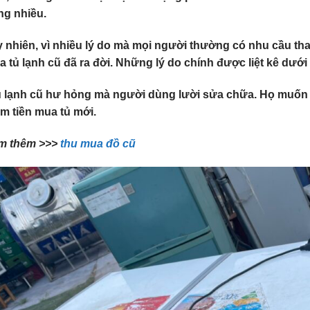
ng nhiều.
 nhiên, vì nhiều lý do mà mọi người thường có nhu cầu than
 tủ lạnh cũ đã ra đời. Những lý do chính được liệt kê dưới
ủ lạnh cũ hư hỏng mà người dùng lười sửa chữa. Họ muốn đ
m tiền mua tủ mới.
m thêm >>>
thu mua đồ cũ