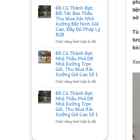
Đồ
ph
Cũ
Đồ Cũ Thành Đạt:
tiệ
Thành
Đối Tác Bao Thầu
Đạt:
Thu Mua Xác Nhà
sở
Nhà
Xưởng Bắc Ninh Giá
Thầu
Cao, Đầy Đủ Pháp Lý
Thu
Tủ 
B2B
Mua
tươ
Phế
ở
Chức năng bình luận bị tắt
Liệu
Đồ
kí
Tại
Cũ
Đồ Cũ Thành Đạt:
Bắc
Thành
Nhà Thầu Phá Dỡ
Ninh
Đạt:
Xe
Nhà Xưởng Trọn
Uy
Đối
Gói, Thu Mua Xác
Tín,
Tác
Xưởng Giá Cao Số 1
Ký
Bao
Hợp
Thầu
ở
Chức năng bình luận bị tắt
Đồng
Thu
Đồ
Định
Mua
Cũ
Đồ Cũ Thành Đạt:
Kỳ
Xác
Thành
Nhà Thầu Phá Dỡ
B2B
Nhà
Đạt:
Nhà Xưởng Trọn
Giá
Xưởng
Nhà
Gói, Thu Mua Xác
Cao
Bắc
Thầu
Xưởng Giá Cao Số 1
Ninh
Phá
Giá
Dỡ
ở
Chức năng bình luận bị tắt
Cao,
Nhà
Đồ
Đầy
Xưởng
Cũ
Đủ
Trọn
Thành