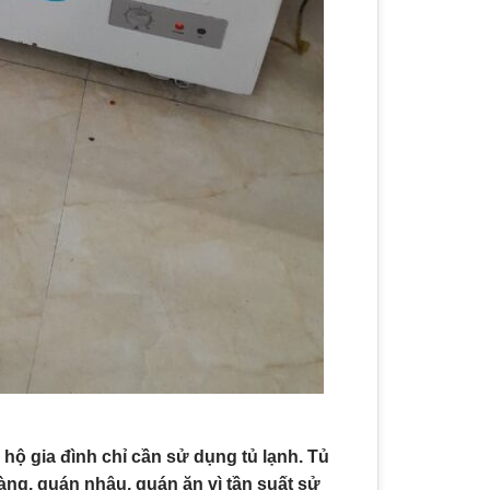
c hộ gia đình chỉ cần sử dụng tủ lạnh. Tủ
àng, quán nhậu, quán ăn vì tần suất sử