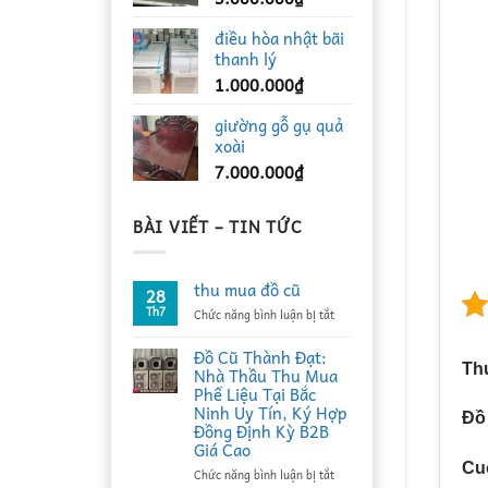
điều hòa nhật bãi
thanh lý
1.000.000
₫
giường gỗ gụ quả
xoài
7.000.000
₫
BÀI VIẾT – TIN TỨC
thu mua đồ cũ
28
Th7
ở
Chức năng bình luận bị tắt
thu
mua
Đồ Cũ Thành Đạt:
đồ
Th
Nhà Thầu Thu Mua
cũ
Phế Liệu Tại Bắc
Ninh Uy Tín, Ký Hợp
Đồ
Đồng Định Kỳ B2B
Giá Cao
Cuộ
ở
Chức năng bình luận bị tắt