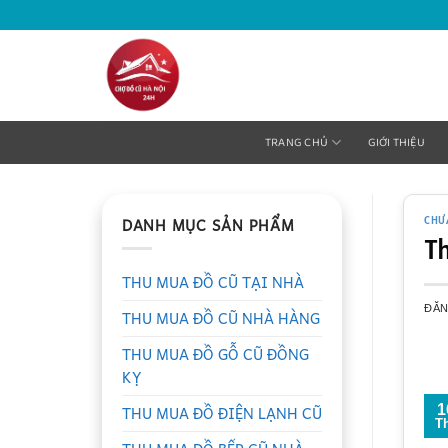
Bỏ
qua
nội
dung
TRANG CHỦ
GIỚI THIỆU
DANH MỤC SẢN PHẨM
CHƯ
T
THU MUA ĐỒ CŨ TẠI NHÀ
ĐĂ
THU MUA ĐỒ CŨ NHÀ HÀNG
THU MUA ĐỒ GỖ CŨ ĐỒNG
KỴ
THU MUA ĐỒ ĐIỆN LẠNH CŨ
1
T