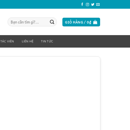
Tìm
GIỎ HÀNG /
0
₫
kiếm:
 TÁC VIÊN
LIÊN HỆ
TIN TỨC