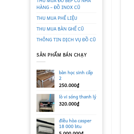
THU MUA ĐỒ BẾP CŨ NHÀ
HÀNG – ĐỒ INOX CŨ
THU MUA PHẾ LIỆU
THU MUA BÀN GHẾ CŨ
THÔNG TIN DỊCH VỤ ĐỒ CŨ
SẢN PHẨM BÁN CHẠY
bàn học sinh cấp
2
250.000
₫
lò vi sóng thanh lý
320.000
₫
điều hòa casper
18 000 btu
5.000.000
₫