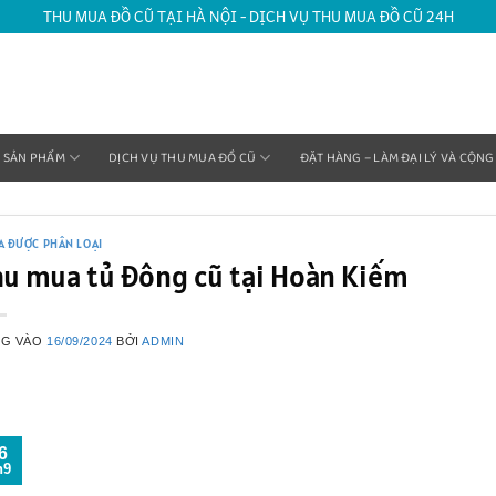
THU MUA ĐỒ CŨ TẠI HÀ NỘI - DỊCH VỤ THU MUA ĐỒ CŨ 24H
SẢN PHẨM
DỊCH VỤ THU MUA ĐỒ CŨ
ĐẶT HÀNG – LÀM ĐẠI LÝ VÀ CỘNG
A ĐƯỢC PHÂN LOẠI
hu mua tủ đông cũ tại Hoàn Kiếm
NG VÀO
16/09/2024
BỞI
ADMIN
6
h9