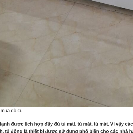
 mua đồ cũ
lạnh được tích hợp đầy đủ tủ mát, tủ mát, tủ mát. Vì vậy cá
h, tủ đông là thiết bị được sử dụng phổ biến cho các nhà h