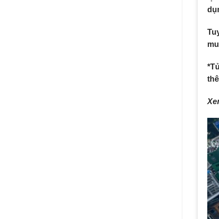
dụ
Tuy
mua
*T
thê
Xe