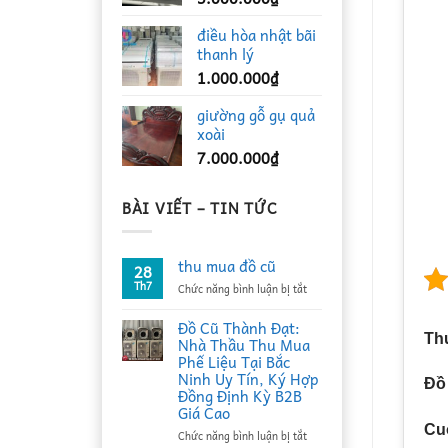
điều hòa nhật bãi
thanh lý
1.000.000
₫
giường gỗ gụ quả
xoài
7.000.000
₫
BÀI VIẾT – TIN TỨC
thu mua đồ cũ
28
Th7
ở
Chức năng bình luận bị tắt
thu
mua
Đồ Cũ Thành Đạt:
đồ
Th
Nhà Thầu Thu Mua
cũ
Phế Liệu Tại Bắc
Ninh Uy Tín, Ký Hợp
Đồ
Đồng Định Kỳ B2B
Giá Cao
Cuộ
ở
Chức năng bình luận bị tắt