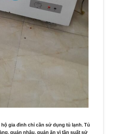
c hộ gia đình chỉ cần sử dụng tủ lạnh. Tủ
àng, quán nhậu, quán ăn vì tần suất sử