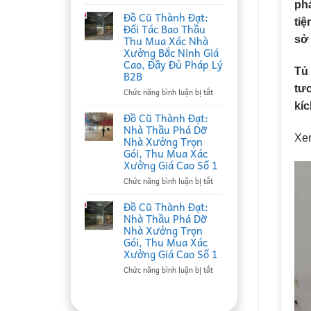
Đồ
ph
Cũ
Đồ Cũ Thành Đạt:
tiệ
Thành
Đối Tác Bao Thầu
Đạt:
Thu Mua Xác Nhà
sở
Nhà
Xưởng Bắc Ninh Giá
Thầu
Cao, Đầy Đủ Pháp Lý
Thu
Tủ 
B2B
Mua
tươ
Phế
ở
Chức năng bình luận bị tắt
Liệu
Đồ
kí
Tại
Cũ
Đồ Cũ Thành Đạt:
Bắc
Thành
Nhà Thầu Phá Dỡ
Ninh
Đạt:
Xe
Nhà Xưởng Trọn
Uy
Đối
Gói, Thu Mua Xác
Tín,
Tác
Xưởng Giá Cao Số 1
Ký
Bao
Hợp
Thầu
ở
Chức năng bình luận bị tắt
Đồng
Thu
Đồ
Định
Mua
Cũ
Đồ Cũ Thành Đạt:
Kỳ
Xác
Thành
Nhà Thầu Phá Dỡ
B2B
Nhà
Đạt:
Nhà Xưởng Trọn
Giá
Xưởng
Nhà
Gói, Thu Mua Xác
Cao
Bắc
Thầu
Xưởng Giá Cao Số 1
Ninh
Phá
Giá
Dỡ
ở
Chức năng bình luận bị tắt
Cao,
Nhà
Đồ
Đầy
Xưởng
Cũ
Đủ
Trọn
Thành