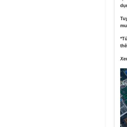
dụ
Tuy
mua
*T
thê
Xe