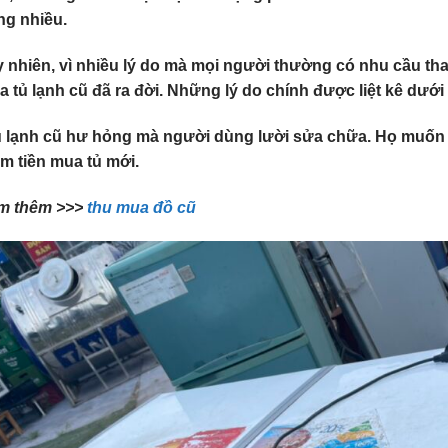
ng nhiều.
 nhiên, vì nhiều lý do mà mọi người thường có nhu cầu than
 tủ lạnh cũ đã ra đời. Những lý do chính được liệt kê dưới
ủ lạnh cũ hư hỏng mà người dùng lười sửa chữa. Họ muốn đ
m tiền mua tủ mới.
m thêm >>>
thu mua đồ cũ