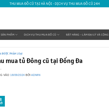
THU MUA ĐỒ CŨ TẠI HÀ NỘI - DỊCH VỤ THU MUA ĐỒ CŨ 24H
SẢN PHẨM
DỊCH VỤ THU MUA ĐỒ CŨ
ĐẶT HÀNG – LÀM ĐẠI LÝ VÀ CỘNG
A ĐƯỢC PHÂN LOẠI
hu mua tủ đông cũ tại Đống Đa
NG VÀO
18/09/2024
BỞI
ADMIN
8
h9