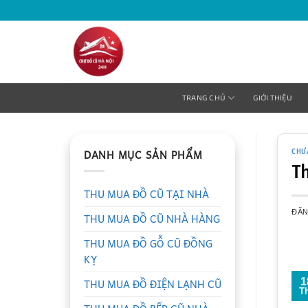
Bỏ
qua
nội
dung
TRANG CHỦ
GIỚI THIỆU
DANH MỤC SẢN PHẨM
CHƯ
T
THU MUA ĐỒ CŨ TẠI NHÀ
ĐĂ
THU MUA ĐỒ CŨ NHÀ HÀNG
THU MUA ĐỒ GỖ CŨ ĐỒNG
KỴ
THU MUA ĐỒ ĐIỆN LẠNH CŨ
1
T