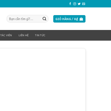
Tìm
GIỎ HÀNG /
0
₫
kiếm:
 TÁC VIÊN
LIÊN HỆ
TIN TỨC