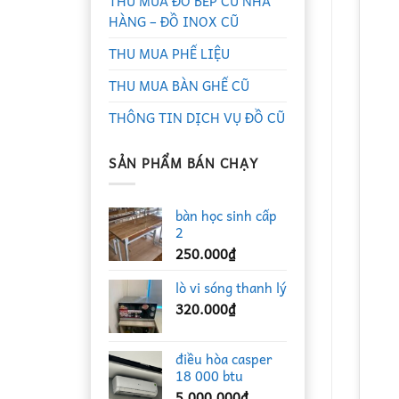
THU MUA ĐỒ BẾP CŨ NHÀ
HÀNG – ĐỒ INOX CŨ
THU MUA PHẾ LIỆU
THU MUA BÀN GHẾ CŨ
THÔNG TIN DỊCH VỤ ĐỒ CŨ
SẢN PHẨM BÁN CHẠY
bàn học sinh cấp
2
250.000
₫
lò vi sóng thanh lý
320.000
₫
điều hòa casper
18 000 btu
5.000.000
₫