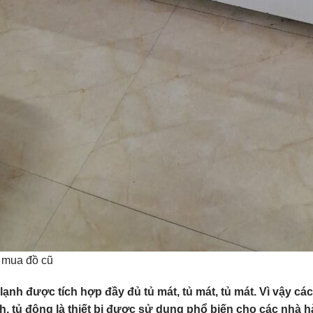
 mua đồ cũ
lạnh được tích hợp đầy đủ tủ mát, tủ mát, tủ mát. Vì vậy cá
h, tủ đông là thiết bị được sử dụng phổ biến cho các nhà h