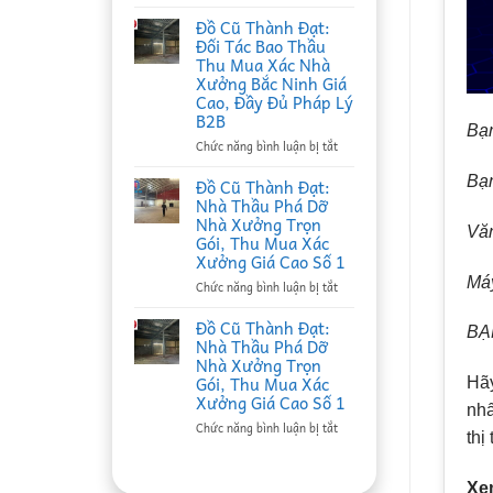
Đồ
Cũ
Đồ Cũ Thành Đạt:
Thành
Đối Tác Bao Thầu
Đạt:
Thu Mua Xác Nhà
Nhà
Xưởng Bắc Ninh Giá
Thầu
Cao, Đầy Đủ Pháp Lý
Thu
B2B
Mua
Bạn
Phế
ở
Chức năng bình luận bị tắt
Liệu
Đồ
Tại
Cũ
Bạ
Đồ Cũ Thành Đạt:
Bắc
Thành
Nhà Thầu Phá Dỡ
Ninh
Đạt:
Nhà Xưởng Trọn
Uy
Văn
Đối
Gói, Thu Mua Xác
Tín,
Tác
Xưởng Giá Cao Số 1
Ký
Bao
Máy
Hợp
Thầu
ở
Chức năng bình luận bị tắt
Đồng
Thu
Đồ
Định
Mua
Cũ
Đồ Cũ Thành Đạt:
BẠN
Kỳ
Xác
Thành
Nhà Thầu Phá Dỡ
B2B
Nhà
Đạt:
Nhà Xưởng Trọn
Giá
Xưởng
Nhà
Gói, Thu Mua Xác
Hãy
Cao
Bắc
Thầu
Xưởng Giá Cao Số 1
Ninh
Phá
nhấ
Giá
Dỡ
ở
Chức năng bình luận bị tắt
thị
Cao,
Nhà
Đồ
Đầy
Xưởng
Cũ
Đủ
Trọn
Thành
Xe