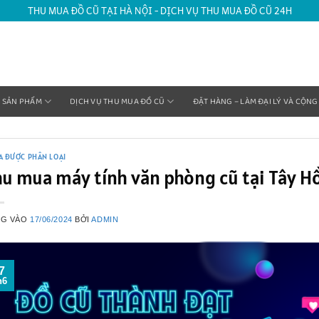
THU MUA ĐỒ CŨ TẠI HÀ NỘI - DỊCH VỤ THU MUA ĐỒ CŨ 24H
SẢN PHẨM
DỊCH VỤ THU MUA ĐỒ CŨ
ĐẶT HÀNG – LÀM ĐẠI LÝ VÀ CỘNG
A ĐƯỢC PHÂN LOẠI
u mua máy tính văn phòng cũ tại Tây H
NG VÀO
17/06/2024
BỞI
ADMIN
7
h6