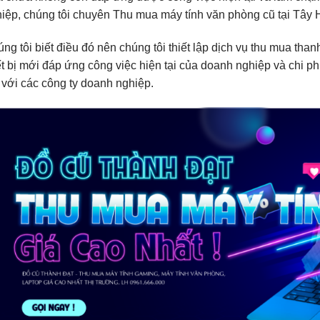
iệp, chúng tôi chuyên Thu mua máy tính văn phòng cũ tại Tây 
ng tôi biết điều đó nên chúng tôi thiết lập dịch vụ thu mua tha
ết bị mới đáp ứng công việc hiện tại của doanh nghiệp và chi phí 
 với các công ty doanh nghiệp.