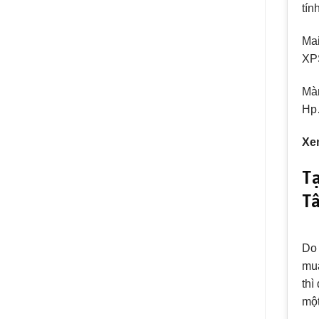
tín
Mai
XPS
Màn
H
Xe
Tạ
T
Do 
mua
thì
một