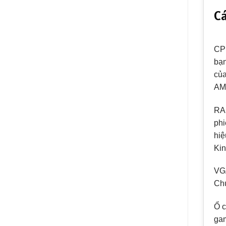
Cá
CPU
bạn
của
AM
RAM
phi
hiệ
Kin
VGA
Chú
Ổ c
gam