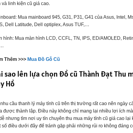
h và linh kiện cũ giá cao.
nboard: Mua mainboard 945, G31, P31, G41 của Asus, Intel, M
, Dell Latitude, Dell optiplex, Asus TUF,…
 hình: Mua màn hình LCD, CCFL, TN, IPS, ED/AMOLED, Retina 
p…
m Thêm >>>
Mua Đồ Gỗ Cũ
i sao lên lựa chọn đồ cũ Thành Đạt Thu 
ây Hồ
nhu cầu thanh lý máy tính cũ trên thị trường rất cao nên ngày c
 được thành lập. Điều này không chỉ mang lại nhiều lợi ích mà
 dễ nhưng tìm nơi uy tín chuyên thu mua máy tính cũ giá cao lại 
 số điều dưới đây để tránh gặp phải những rủi ro không đáng c