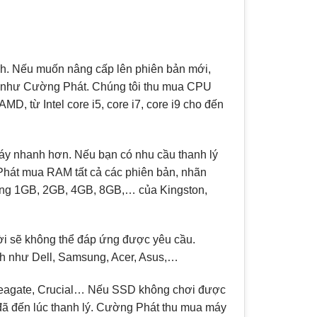
ính. Nếu muốn nâng cấp lên phiên bản mới,
ính như Cường Phát. Chúng tôi thu mua CPU
D, từ Intel core i5, core i7, core i9 cho đến
 máy nhanh hơn. Nếu bạn có nhu cầu thanh lý
Phát mua RAM tất cả các phiên bản, nhãn
ợng 1GB, 2GB, 4GB, 8GB,… của Kingston,
ời sẽ không thể đáp ứng được yêu cầu.
nh như Dell, Samsung, Acer, Asus,…
 Seagate, Crucial… Nếu SSD không chơi được
đã đến lúc thanh lý. Cường Phát thu mua máy