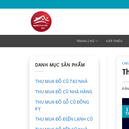
Bỏ
qua
nội
dung
TRANG CHỦ
GIỚI THIỆU
DANH MỤC SẢN PHẨM
CHƯ
Th
THU MUA ĐỒ CŨ TẠI NHÀ
ĐĂ
THU MUA ĐỒ CŨ NHÀ HÀNG
THU MUA ĐỒ GỖ CŨ ĐỒNG
KỴ
1
T
THU MUA ĐỒ ĐIỆN LẠNH CŨ