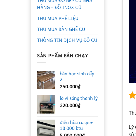
THU MUA ĐỒ BẾP CŨ NHÀ
HÀNG – ĐỒ INOX CŨ
THU MUA PHẾ LIỆU
THU MUA BÀN GHẾ CŨ
THÔNG TIN DỊCH VỤ ĐỒ CŨ
SẢN PHẨM BÁN CHẠY
bàn học sinh cấp
2
250.000
₫
lò vi sóng thanh lý
320.000
₫
Thu
điều hòa casper
18 000 btu
Lý 
5.000.000
₫
sửa