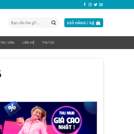
Tìm
GIỎ HÀNG /
0
₫
kiếm:
 TÁC VIÊN
LIÊN HỆ
TIN TỨC
ồ