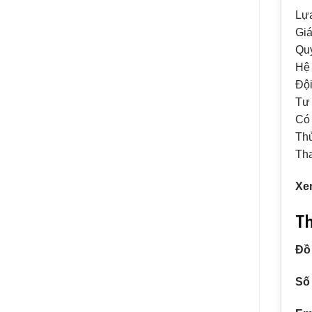
Lựa
Giá
Quy
Hệ 
Đội
Tư 
Có 
Thủ
Tha
Xe
Th
Đồ
Số