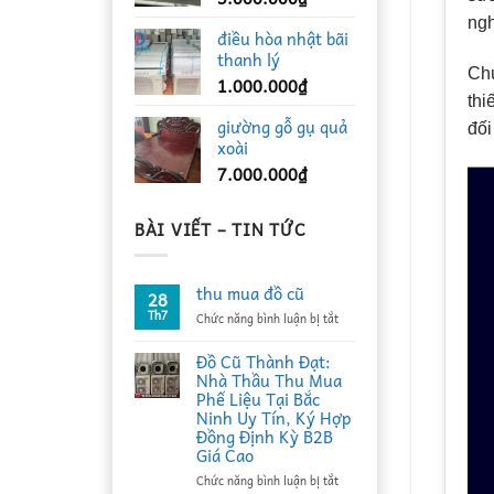
ngh
điều hòa nhật bãi
thanh lý
Chú
1.000.000
₫
thi
giường gỗ gụ quả
đối
xoài
7.000.000
₫
BÀI VIẾT – TIN TỨC
thu mua đồ cũ
28
Th7
ở
Chức năng bình luận bị tắt
thu
mua
Đồ Cũ Thành Đạt:
đồ
Nhà Thầu Thu Mua
cũ
Phế Liệu Tại Bắc
Ninh Uy Tín, Ký Hợp
Đồng Định Kỳ B2B
Giá Cao
ở
Chức năng bình luận bị tắt