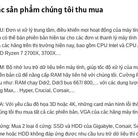
c sản phẩm chúng tôi thu mua
: Đơn vị xử lý trung tâm, điều khiển mọi hoạt động của máy t
 có thể bán phiên bản hiện tại cho các đơn vị thanh lý máy t
 các hãng trên thị trường hiện nay, bao gồm CPU Intel và CPU AM
D Ryzen 7 2700X, 3700X…
: Bộ nhớ lưu trữ dữ liệu trên máy tính, giúp tốc độ xử lý của
ên bản cũ để nâng cấp RAM hãy liên hệ với chúng tôi. Cường 
u như: RAM chạy Ddr2, Ddr3 bus 667/ 800,… với các dung lư
g Max,. . Hyper, Crucial, Corsair,…
: Với yêu cầu đồ họa 3D hoặc 4K, những card màn hình lỗi th
ng tôi thu mua tất cả các phiên bản, VGA của các hãng máy tí
ứng: Mua 2 loại ổ cứng: SSD và HDD của Gigabyte, Corsair,
e hoặc HDD không đáp ứng được nhu cầu lưu trữ dữ liệu thì 