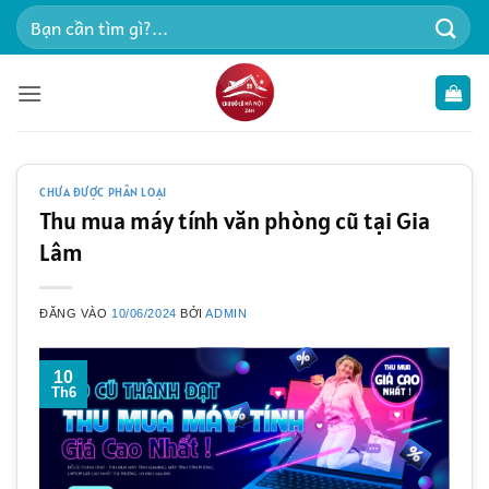
Bỏ
Tìm
qua
kiếm:
nội
dung
CHƯA ĐƯỢC PHÂN LOẠI
Thu mua máy tính văn phòng cũ tại Gia
Lâm
ĐĂNG VÀO
10/06/2024
BỞI
ADMIN
10
Th6