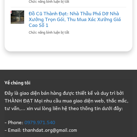
ở
Chức năng bình luận bị tắt
Tác
Bắc
Đồ
Bao
Ninh
Cũ
Thầu
Đồ Cũ Thành Đạt: Nhà Thầu Phá Dỡ Nhà
Uy
Thành
Thu
Tín,
Xưởng Trọn Gói, Thu Mua Xác Xưởng Giá
Đạt:
Mua
Ký
Cao Số 1
Nhà
Xác
Hợp
ở
Chức năng bình luận bị tắt
Thầu
Nhà
Đồng
Đồ
Phá
Xưởng
Định
Cũ
Dỡ
Bắc
Kỳ
Thành
Nhà
Ninh
B2B
Đạt:
Xưởng
Giá
Giá
Nhà
Trọn
Cao,
Cao
Thầu
Gói,
Đầy
Phá
Thu
Đủ
Dỡ
Mua
Pháp
Nhà
Xác
Lý
Về chúng tôi
Xưởng
Xưởng
B2B
Trọn
Giá
Đây là giao diện bán hàng được thiết kế và duy trì bởi
Gói,
Cao
THÀNH ĐẠT Mọi nhu cầu mua giao diện web, thắc mắc,
Thu
Số
Mua
1
tư vấn,... xin vui lòng liên hệ theo thông tin dưới đây:
Xác
Xưởng
Giá
- Phone:
0979.971.540
Cao
- Email: thanhdat.org
@gmail.com
Số
1