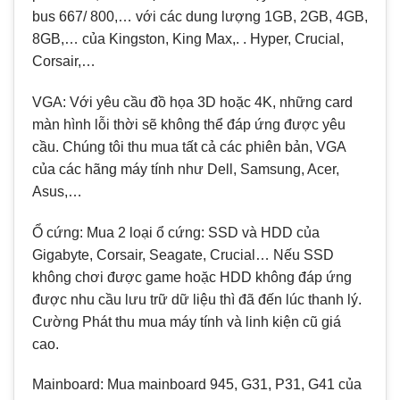
bus 667/ 800,… với các dung lượng 1GB, 2GB, 4GB,
8GB,… của Kingston, King Max,. . Hyper, Crucial,
Corsair,…
VGA: Với yêu cầu đồ họa 3D hoặc 4K, những card
màn hình lỗi thời sẽ không thể đáp ứng được yêu
cầu. Chúng tôi thu mua tất cả các phiên bản, VGA
của các hãng máy tính như Dell, Samsung, Acer,
Asus,…
Ổ cứng: Mua 2 loại ổ cứng: SSD và HDD của
Gigabyte, Corsair, Seagate, Crucial… Nếu SSD
không chơi được game hoặc HDD không đáp ứng
được nhu cầu lưu trữ dữ liệu thì đã đến lúc thanh lý.
Cường Phát thu mua máy tính và linh kiện cũ giá
cao.
Mainboard: Mua mainboard 945, G31, P31, G41 của