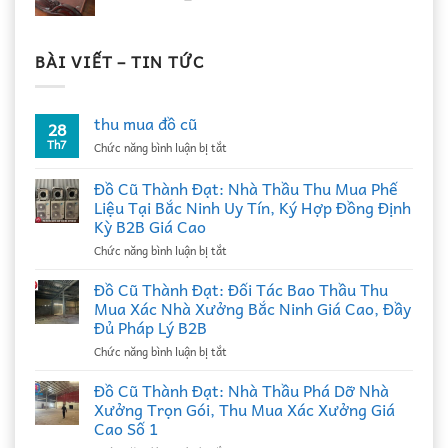
BÀI VIẾT – TIN TỨC
thu mua đồ cũ
28
Th7
ở
Chức năng bình luận bị tắt
thu
mua
Đồ Cũ Thành Đạt: Nhà Thầu Thu Mua Phế
đồ
Liệu Tại Bắc Ninh Uy Tín, Ký Hợp Đồng Định
cũ
Kỳ B2B Giá Cao
ở
Chức năng bình luận bị tắt
Đồ
Cũ
Đồ Cũ Thành Đạt: Đối Tác Bao Thầu Thu
Thành
Mua Xác Nhà Xưởng Bắc Ninh Giá Cao, Đầy
Đạt:
Đủ Pháp Lý B2B
Nhà
ở
Chức năng bình luận bị tắt
Thầu
Đồ
Thu
Cũ
Mua
Đồ Cũ Thành Đạt: Nhà Thầu Phá Dỡ Nhà
Thành
Phế
Xưởng Trọn Gói, Thu Mua Xác Xưởng Giá
Đạt:
Liệu
Cao Số 1
Đối
Tại