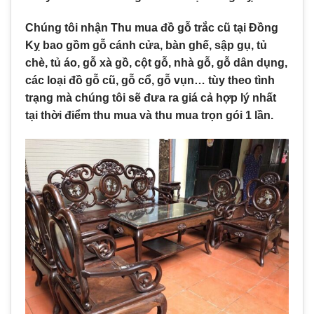
Chúng tôi nhận Thu mua đồ gỗ trắc cũ tại Đồng
Kỵ bao gồm gỗ cánh cửa, bàn ghế, sập gụ, tủ
chè, tủ áo, gỗ xà gồ, cột gỗ, nhà gỗ, gỗ dân dụng,
các loại đồ gỗ cũ, gỗ cổ, gỗ vụn… tùy theo tình
trạng mà chúng tôi sẽ đưa ra giá cả hợp lý nhất
tại thời điểm thu mua và thu mua trọn gói 1 lần.