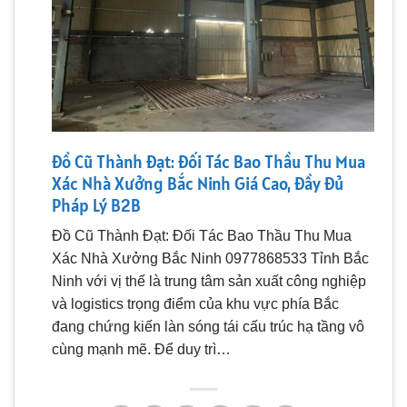
Đồ Cũ Thành Đạt: Đối Tác Bao Thầu Thu Mua
Xác Nhà Xưởng Bắc Ninh Giá Cao, Đầy Đủ
Pháp Lý B2B
Đồ Cũ Thành Đạt: Đối Tác Bao Thầu Thu Mua
Xác Nhà Xưởng Bắc Ninh 0977868533 Tỉnh Bắc
Ninh với vị thế là trung tâm sản xuất công nghiệp
và logistics trọng điểm của khu vực phía Bắc
đang chứng kiến làn sóng tái cấu trúc hạ tầng vô
cùng mạnh mẽ. Để duy trì…