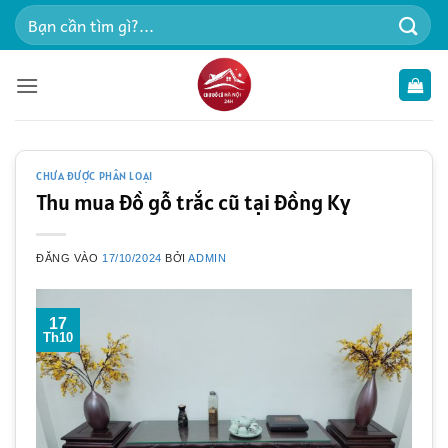
Bỏ
Tìm
qua
kiếm:
nội
dung
CHƯA ĐƯỢC PHÂN LOẠI
Thu mua đồ gỗ trắc cũ tại Đồng Kỵ
ĐĂNG VÀO
17/10/2024
BỞI
ADMIN
17
Th10