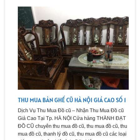
THU MUA BÀN GHẾ CŨ HÀ NỘI GIÁ CAO SỐ 1
Dịch Vụ Thu Mua Đồ cũ – Nhận Thu Mua Đồ cũ
Giá Cao Tại Tp. HÀ NỘI Cửa hàng THÀNH ĐẠT
ĐỒ CŨ chuyên thu mua đồ cũ, thu mua đồ cũ, thu
mua đồ cũ, thanh lý đồ cũ, thu mua đồ cũ các loại