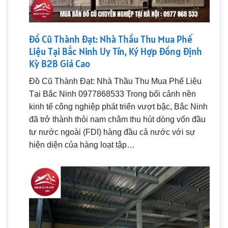
Đồ Cũ Thành Đạt: Nhà Thầu Thu Mua Phế
Liệu Tại Bắc Ninh Uy Tín, Ký Hợp Đồng Định
Kỳ B2B Giá Cao
Đồ Cũ Thành Đạt: Nhà Thầu Thu Mua Phế Liệu
Tại Bắc Ninh 0977868533 Trong bối cảnh nền
kinh tế công nghiệp phát triển vượt bậc, Bắc Ninh
đã trở thành thỏi nam châm thu hút dòng vốn đầu
tư nước ngoài (FDI) hàng đầu cả nước với sự
hiện diện của hàng loạt tập…