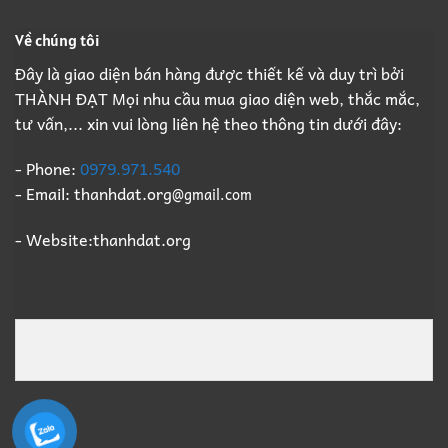
Dỡ
Mua
Pháp
Nhà
Xác
Lý
Về chúng tôi
Xưởng
Xưởng
B2B
Trọn
Giá
Đây là giao diện bán hàng được thiết kế và duy trì bởi
Gói,
Cao
THÀNH ĐẠT Mọi nhu cầu mua giao diện web, thắc mắc,
Thu
Số
Mua
1
tư vấn,... xin vui lòng liên hệ theo thông tin dưới đây:
Xác
Xưởng
Giá
- Phone:
0979.971.540
Cao
- Email: thanhdat.org
@gmail.com
Số
1
- Website:thanhdat.org