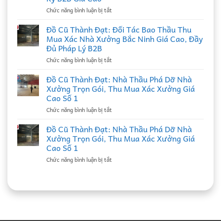
ở
Chức năng bình luận bị tắt
Đồ
Cũ
Đồ Cũ Thành Đạt: Đối Tác Bao Thầu Thu
Thành
Mua Xác Nhà Xưởng Bắc Ninh Giá Cao, Đầy
Đạt:
Đủ Pháp Lý B2B
Nhà
ở
Chức năng bình luận bị tắt
Thầu
Đồ
Thu
Cũ
Mua
Đồ Cũ Thành Đạt: Nhà Thầu Phá Dỡ Nhà
Thành
Phế
Xưởng Trọn Gói, Thu Mua Xác Xưởng Giá
Đạt:
Liệu
Cao Số 1
Đối
Tại
ở
Chức năng bình luận bị tắt
Tác
Bắc
Đồ
Bao
Ninh
Cũ
Thầu
Đồ Cũ Thành Đạt: Nhà Thầu Phá Dỡ Nhà
Uy
Thành
Thu
Tín,
Xưởng Trọn Gói, Thu Mua Xác Xưởng Giá
Đạt:
Mua
Ký
Cao Số 1
Nhà
Xác
Hợp
ở
Chức năng bình luận bị tắt
Thầu
Nhà
Đồng
Đồ
Phá
Xưởng
Định
Cũ
Dỡ
Bắc
Kỳ
Thành
Nhà
Ninh
B2B
Đạt:
Xưởng
Giá
Giá
Nhà
Trọn
Cao,
Cao
Thầu
Gói,
Đầy
Phá
Thu
Đủ