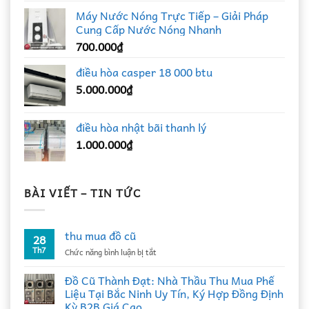
Máy Nước Nóng Trực Tiếp – Giải Pháp
Cung Cấp Nước Nóng Nhanh
700.000
₫
điều hòa casper 18 000 btu
5.000.000
₫
điều hòa nhật bãi thanh lý
1.000.000
₫
BÀI VIẾT – TIN TỨC
thu mua đồ cũ
28
Th7
ở
Chức năng bình luận bị tắt
thu
mua
Đồ Cũ Thành Đạt: Nhà Thầu Thu Mua Phế
đồ
Liệu Tại Bắc Ninh Uy Tín, Ký Hợp Đồng Định
cũ
Kỳ B2B Giá Cao