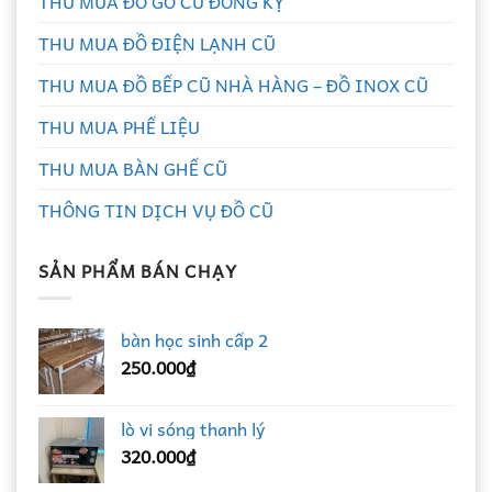
THU MUA ĐỒ GỖ CŨ ĐỒNG KỴ
THU MUA ĐỒ ĐIỆN LẠNH CŨ
THU MUA ĐỒ BẾP CŨ NHÀ HÀNG – ĐỒ INOX CŨ
THU MUA PHẾ LIỆU
THU MUA BÀN GHẾ CŨ
THÔNG TIN DỊCH VỤ ĐỒ CŨ
SẢN PHẨM BÁN CHẠY
bàn học sinh cấp 2
250.000
₫
lò vi sóng thanh lý
320.000
₫