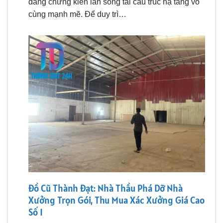
đang chứng kiến làn sóng tái cấu trúc hạ tầng vô
cùng mạnh mẽ. Để duy trì…
Đồ Cũ Thành Đạt: Nhà Thầu Phá Dỡ Nhà
Xưởng Trọn Gói, Thu Mua Xác Xưởng Giá Cao
Số 1