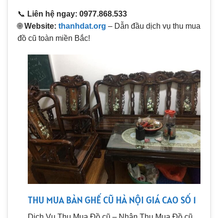
📞
Liên hệ ngay: 0977.868.533
🌐
Website:
thanhdat.org
– Dẫn đầu dịch vụ thu mua
đồ cũ toàn miền Bắc!
THU MUA BÀN GHẾ CŨ HÀ NỘI GIÁ CAO SỐ 1
Dịch Vụ Thu Mua Đồ cũ – Nhận Thu Mua Đồ cũ