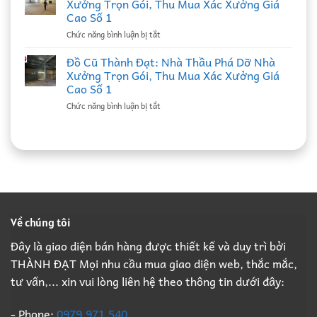
Xưởng Trọn Gói, Thu Mua Xác Xưởng Giá
Đạt:
Liệu
Cao Số 1
Đối
Tại
ở
Chức năng bình luận bị tắt
Tác
Bắc
Đồ
Bao
Ninh
Cũ
Thầu
Đồ Cũ Thành Đạt: Nhà Thầu Phá Dỡ Nhà
Uy
Thành
Thu
Tín,
Xưởng Trọn Gói, Thu Mua Xác Xưởng Giá
Đạt:
Mua
Ký
Cao Số 1
Nhà
Xác
Hợp
ở
Chức năng bình luận bị tắt
Thầu
Nhà
Đồng
Đồ
Phá
Xưởng
Định
Cũ
Dỡ
Bắc
Kỳ
Thành
Nhà
Ninh
B2B
Đạt:
Xưởng
Giá
Giá
Nhà
Trọn
Cao,
Cao
Thầu
Gói,
Đầy
Phá
Thu
Đủ
Dỡ
Mua
Pháp
Nhà
Xác
Lý
Về chúng tôi
Xưởng
Xưởng
B2B
Trọn
Giá
Đây là giao diện bán hàng được thiết kế và duy trì bởi
Gói,
Cao
THÀNH ĐẠT Mọi nhu cầu mua giao diện web, thắc mắc,
Thu
Số
Mua
1
tư vấn,... xin vui lòng liên hệ theo thông tin dưới đây:
Xác
Xưởng
Giá
- Phone:
0979.971.540