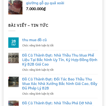
giường gỗ gụ quả xoài
7.000.000
₫
BÀI VIẾT – TIN TỨC
thu mua đồ cũ
28
Th7
ở
Chức năng bình luận bị tắt
thu
mua
Đồ Cũ Thành Đạt: Nhà Thầu Thu Mua Phế
đồ
Liệu Tại Bắc Ninh Uy Tín, Ký Hợp Đồng Định
cũ
Kỳ B2B Giá Cao
ở
Chức năng bình luận bị tắt
Đồ
Cũ
Đồ Cũ Thành Đạt: Đối Tác Bao Thầu Thu
Thành
Mua Xác Nhà Xưởng Bắc Ninh Giá Cao, Đầy
Đạt:
Đủ Pháp Lý B2B
Nhà
ở
Chức năng bình luận bị tắt
Thầu
Đồ
Thu
Cũ
Mua
Đồ Cũ Thành Đạt: Nhà Thầu Phá Dỡ Nhà
Thành
Phế