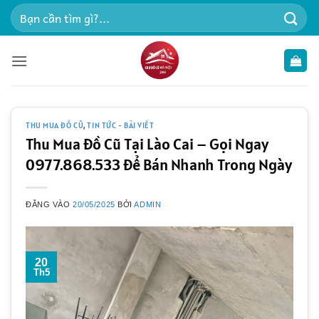
Bỏ
Tìm
qua
kiếm:
nội
dung
THU MUA ĐỒ CŨ
,
TIN TỨC - BÀI VIẾT
Thu Mua Đồ Cũ Tại Lào Cai – Gọi Ngay
0977.868.533 Để Bán Nhanh Trong Ngày
ĐĂNG VÀO
20/05/2025
BỞI
ADMIN
20
Th5