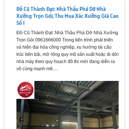
Đồ Cũ Thành Đạt: Nhà Thầu Phá Dỡ Nhà
Xưởng Trọn Gói, Thu Mua Xác Xưởng Giá Cao
Số 1
Đồ Cũ Thành Đạt: Nhà Thầu Phá Dỡ Nhà Xưởng
Trọn Gói 0961666000 Trong tiến trình phát triển
và hiện đại hóa công nghiệp, xu hướng tái cấu
trúc bến bãi, mở rộng quy mô sản xuất hoặc di dời
nhà máy theo quy hoạch đô thị mới đang diễn ra
vô cùng mạnh mẽ.…