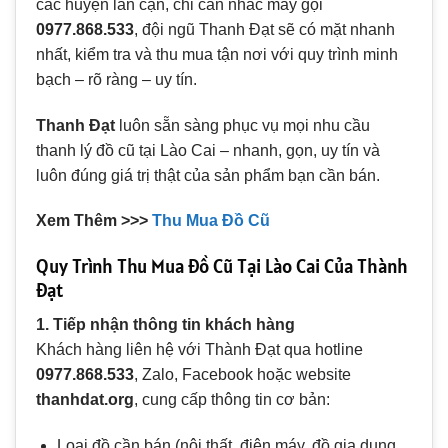
các huyện lân cận, chỉ cần nhấc máy gọi
0977.868.533
, đội ngũ Thanh Đạt sẽ có mặt nhanh
nhất, kiểm tra và thu mua tận nơi với quy trình minh
bạch – rõ ràng – uy tín.
Thanh Đạt
luôn sẵn sàng phục vụ mọi nhu cầu
thanh lý đồ cũ tại Lào Cai – nhanh, gọn, uy tín và
luôn đúng giá trị thật của sản phẩm bạn cần bán.
Xem Thêm >>>
Thu Mua Đồ Cũ
Quy Trình Thu Mua Đồ Cũ Tại Lào Cai Của Thành
Đạt
1. Tiếp nhận thông tin khách hàng
Khách hàng liên hệ với Thành Đạt qua hotline
0977.868.533
, Zalo, Facebook hoặc website
thanhdat.org
, cung cấp thông tin cơ bản:
Loại đồ cần bán (nội thất, điện máy, đồ gia dụng,