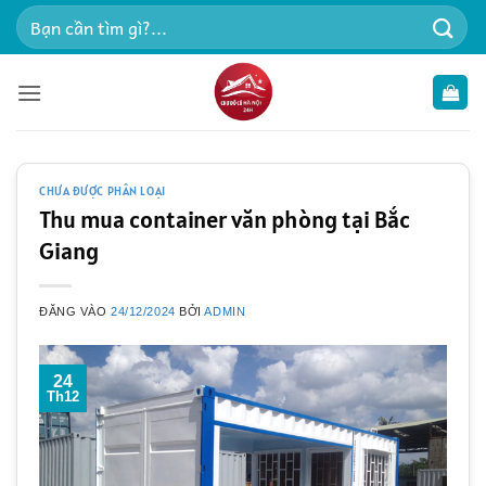
Bỏ
Tìm
qua
kiếm:
nội
dung
CHƯA ĐƯỢC PHÂN LOẠI
Thu mua container văn phòng tại Bắc
Giang
ĐĂNG VÀO
24/12/2024
BỞI
ADMIN
24
Th12