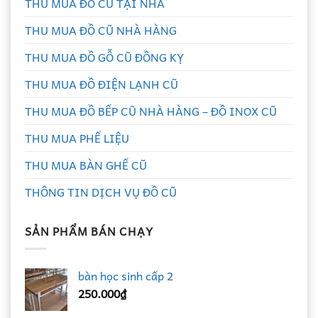
THU MUA ĐỒ CŨ TẠI NHÀ
THU MUA ĐỒ CŨ NHÀ HÀNG
THU MUA ĐỒ GỖ CŨ ĐỒNG KỴ
THU MUA ĐỒ ĐIỆN LẠNH CŨ
THU MUA ĐỒ BẾP CŨ NHÀ HÀNG – ĐỒ INOX CŨ
THU MUA PHẾ LIỆU
THU MUA BÀN GHẾ CŨ
THÔNG TIN DỊCH VỤ ĐỒ CŨ
SẢN PHẨM BÁN CHẠY
bàn học sinh cấp 2
250.000
₫