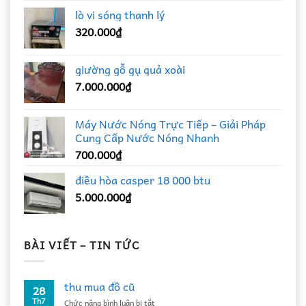
lò vi sóng thanh lý
320.000
₫
giường gỗ gụ quả xoài
7.000.000
₫
Máy Nước Nóng Trực Tiếp – Giải Pháp
Cung Cấp Nước Nóng Nhanh
700.000
₫
điều hòa casper 18 000 btu
5.000.000
₫
BÀI VIẾT – TIN TỨC
thu mua đồ cũ
28
Th7
ở
Chức năng bình luận bị tắt