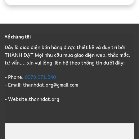
Thành
Nhà
Ninh
B2B
Đạt:
Xưởng
Giá
Giá
Nhà
Trọn
Cao,
Cao
Thầu
Gói,
Đầy
Phá
Thu
Đủ
Dỡ
Mua
Pháp
Nhà
Xác
Lý
Về chúng tôi
Xưởng
Xưởng
B2B
Trọn
Giá
Đây là giao diện bán hàng được thiết kế và duy trì bởi
Gói,
Cao
THÀNH ĐẠT Mọi nhu cầu mua giao diện web, thắc mắc,
Thu
Số
Mua
1
tư vấn,... xin vui lòng liên hệ theo thông tin dưới đây:
Xác
Xưởng
Giá
- Phone:
0979.971.540
Cao
- Email: thanhdat.org
@gmail.com
Số
1
- Website:thanhdat.org