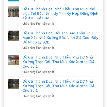
thu
mua
Đồ Cũ Thành Đạt: Nhà Thầu Thu Mua Phế
đồ
Liệu Tại Bắc Ninh Uy Tín, Ký Hợp Đồng Định
cũ
Kỳ B2B Giá Cao
ở
Chức năng bình luận bị tắt
Đồ
Cũ
Đồ Cũ Thành Đạt: Đối Tác Bao Thầu Thu
Thành
Mua Xác Nhà Xưởng Bắc Ninh Giá Cao, Đầy
Đạt:
Đủ Pháp Lý B2B
Nhà
ở
Chức năng bình luận bị tắt
Thầu
Đồ
Thu
Cũ
Mua
Đồ Cũ Thành Đạt: Nhà Thầu Phá Dỡ Nhà
Thành
Phế
Xưởng Trọn Gói, Thu Mua Xác Xưởng Giá
Đạt:
Liệu
Cao Số 1
Đối
Tại
ở
Chức năng bình luận bị tắt
Tác
Bắc
Đồ
Bao
Ninh
Cũ
Thầu
Đồ Cũ Thành Đạt: Nhà Thầu Phá Dỡ Nhà
Uy
Thành
Thu
Tín,
Xưởng Trọn Gói, Thu Mua Xác Xưởng Giá
Đạt:
Mua
Ký
Cao Số 1
Nhà
Xác
Hợp
ở
Chức năng bình luận bị tắt
Thầu
Nhà
Đồng
Đồ
Phá
Xưởng
Định
Cũ
Dỡ
Bắc
Kỳ