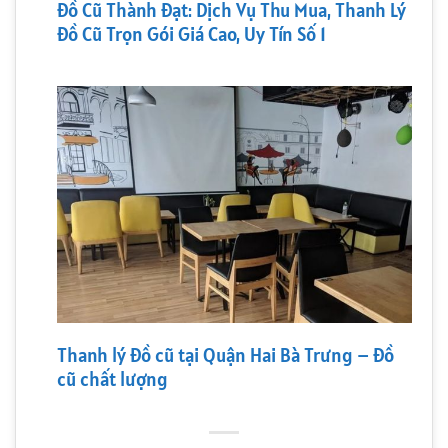
Đồ Cũ Thành Đạt: Dịch Vụ Thu Mua, Thanh Lý
Đồ Cũ Trọn Gói Giá Cao, Uy Tín Số 1
Thanh lý đồ cũ tại Quận Hai Bà Trưng – Đồ
cũ chất lượng