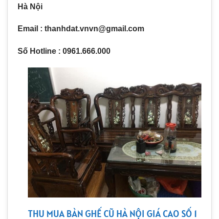
Hà Nội
Email : thanhdat.vnvn@gmail.com
Số Hotline : 0961.666.000
THU MUA BÀN GHẾ CŨ HÀ NỘI GIÁ CAO SỐ 1