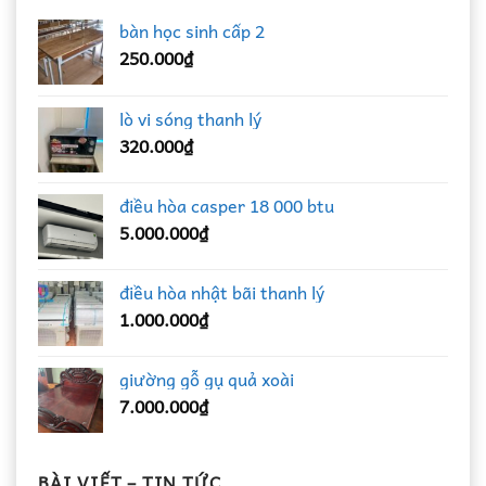
bàn học sinh cấp 2
250.000
₫
lò vi sóng thanh lý
320.000
₫
điều hòa casper 18 000 btu
5.000.000
₫
điều hòa nhật bãi thanh lý
1.000.000
₫
giường gỗ gụ quả xoài
7.000.000
₫
BÀI VIẾT – TIN TỨC