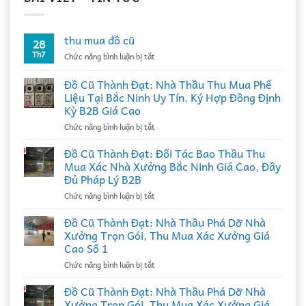
thu mua đồ cũ
28
Th7
ở
Chức năng bình luận bị tắt
thu
mua
Đồ Cũ Thành Đạt: Nhà Thầu Thu Mua Phế
đồ
Liệu Tại Bắc Ninh Uy Tín, Ký Hợp Đồng Định
cũ
Kỳ B2B Giá Cao
ở
Chức năng bình luận bị tắt
Đồ
Cũ
Đồ Cũ Thành Đạt: Đối Tác Bao Thầu Thu
Thành
Mua Xác Nhà Xưởng Bắc Ninh Giá Cao, Đầy
Đạt:
Đủ Pháp Lý B2B
Nhà
ở
Chức năng bình luận bị tắt
Thầu
Đồ
Thu
Cũ
Mua
Đồ Cũ Thành Đạt: Nhà Thầu Phá Dỡ Nhà
Thành
Phế
Xưởng Trọn Gói, Thu Mua Xác Xưởng Giá
Đạt:
Liệu
Cao Số 1
Đối
Tại
ở
Chức năng bình luận bị tắt
Tác
Bắc
Đồ
Bao
Ninh
Cũ
Thầu
Đồ Cũ Thành Đạt: Nhà Thầu Phá Dỡ Nhà
Uy
Thành
Thu
Tín,
Xưởng Trọn Gói, Thu Mua Xác Xưởng Giá