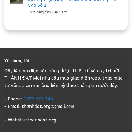
Đạt:
Mua
Ký
Cao Số 1
Nhà
Xác
Hợp
ở
Chức năng bình luận bị tắt
Thầu
Nhà
Đồng
Đồ
Phá
Xưởng
Định
Cũ
Dỡ
Bắc
Kỳ
Thành
Nhà
Ninh
B2B
Đạt:
Xưởng
Giá
Giá
Nhà
Trọn
Cao,
Cao
Thầu
Gói,
Đầy
Phá
Thu
Đủ
Dỡ
Mua
Pháp
Nhà
Xác
Lý
Về chúng tôi
Xưởng
Xưởng
B2B
Trọn
Giá
Đây là giao diện bán hàng được thiết kế và duy trì bởi
Gói,
Cao
THÀNH ĐẠT Mọi nhu cầu mua giao diện web, thắc mắc,
Thu
Số
Mua
1
tư vấn,... xin vui lòng liên hệ theo thông tin dưới đây:
Xác
Xưởng
Giá
- Phone:
0979.971.540
Cao
- Email: thanhdat.org
@gmail.com
Số
1
- Website:thanhdat.org