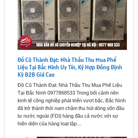
Đồ Cũ Thành Đạt: Nhà Thầu Thu Mua Phế
Liệu Tại Bắc Ninh Uy Tín, Ký Hợp Đồng Định
Kỳ B2B Giá Cao
Đồ Cũ Thành Đạt: Nhà Thầu Thu Mua Phế Liệu
Tại Bắc Ninh 0977868533 Trong bối cảnh nền
kinh tế công nghiệp phát triển vượt bậc, Bắc Ninh
đã trở thành thỏi nam châm thu hút dòng vốn đầu
tư nước ngoài (FDI) hàng đầu cả nước với sự
hiện diện của hàng loạt tập…