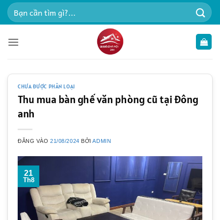
Bỏ
Tìm
qua
kiếm:
nội
dung
CHƯA ĐƯỢC PHÂN LOẠI
Thu mua bàn ghế văn phòng cũ tại Đông
anh
ĐĂNG VÀO
21/08/2024
BỞI
ADMIN
21
Th8