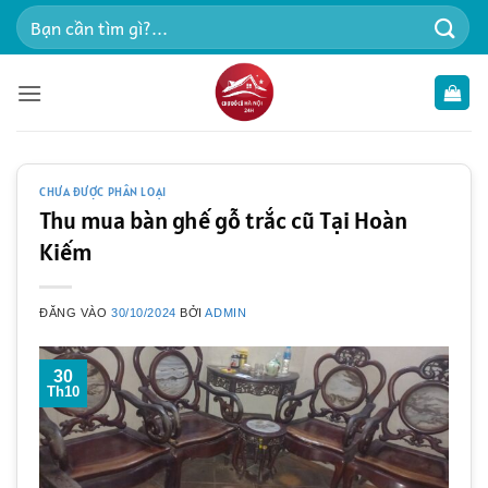
Bỏ
Tìm
qua
kiếm:
nội
dung
CHƯA ĐƯỢC PHÂN LOẠI
Thu mua bàn ghế gỗ trắc cũ Tại Hoàn
Kiếm
ĐĂNG VÀO
30/10/2024
BỞI
ADMIN
30
Th10