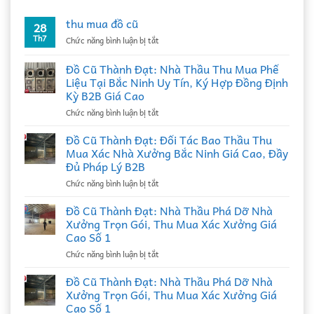
thu mua đồ cũ
28
Th7
ở
Chức năng bình luận bị tắt
thu
mua
Đồ Cũ Thành Đạt: Nhà Thầu Thu Mua Phế
đồ
Liệu Tại Bắc Ninh Uy Tín, Ký Hợp Đồng Định
cũ
Kỳ B2B Giá Cao
ở
Chức năng bình luận bị tắt
Đồ
Cũ
Đồ Cũ Thành Đạt: Đối Tác Bao Thầu Thu
Thành
Mua Xác Nhà Xưởng Bắc Ninh Giá Cao, Đầy
Đạt:
Đủ Pháp Lý B2B
Nhà
ở
Chức năng bình luận bị tắt
Thầu
Đồ
Thu
Cũ
Mua
Đồ Cũ Thành Đạt: Nhà Thầu Phá Dỡ Nhà
Thành
Phế
Xưởng Trọn Gói, Thu Mua Xác Xưởng Giá
Đạt:
Liệu
Cao Số 1
Đối
Tại
ở
Chức năng bình luận bị tắt
Tác
Bắc
Đồ
Bao
Ninh
Cũ
Thầu
Đồ Cũ Thành Đạt: Nhà Thầu Phá Dỡ Nhà
Uy
Thành
Thu
Tín,
Xưởng Trọn Gói, Thu Mua Xác Xưởng Giá
Đạt:
Mua
Ký
Cao Số 1
Nhà
Xác
Hợp