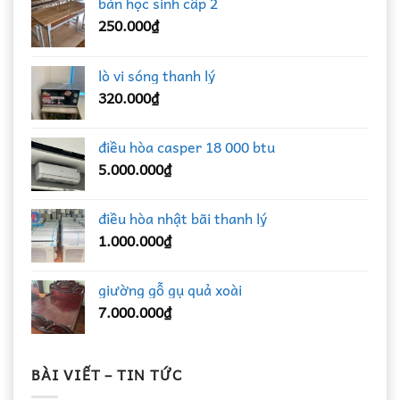
bàn học sinh cấp 2
250.000
₫
lò vi sóng thanh lý
320.000
₫
điều hòa casper 18 000 btu
5.000.000
₫
điều hòa nhật bãi thanh lý
1.000.000
₫
giường gỗ gụ quả xoài
7.000.000
₫
BÀI VIẾT – TIN TỨC