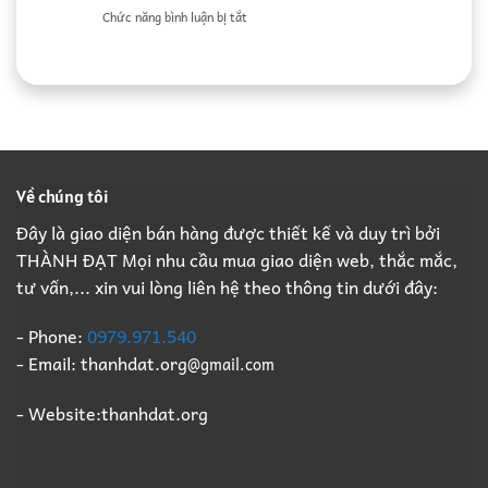
ở
Chức năng bình luận bị tắt
Thầu
Nhà
Đồng
Đồ
Phá
Xưởng
Định
Cũ
Dỡ
Bắc
Kỳ
Thành
Nhà
Ninh
B2B
Đạt:
Xưởng
Giá
Giá
Nhà
Trọn
Cao,
Cao
Thầu
Gói,
Đầy
Phá
Thu
Đủ
Dỡ
Mua
Pháp
Nhà
Xác
Lý
Về chúng tôi
Xưởng
Xưởng
B2B
Trọn
Giá
Đây là giao diện bán hàng được thiết kế và duy trì bởi
Gói,
Cao
THÀNH ĐẠT Mọi nhu cầu mua giao diện web, thắc mắc,
Thu
Số
Mua
1
tư vấn,... xin vui lòng liên hệ theo thông tin dưới đây:
Xác
Xưởng
Giá
- Phone:
0979.971.540
Cao
- Email: thanhdat.org
@gmail.com
Số
1
- Website:thanhdat.org