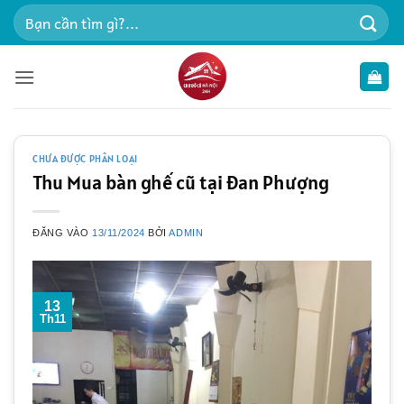
Bỏ
Tìm
qua
kiếm:
nội
dung
CHƯA ĐƯỢC PHÂN LOẠI
Thu Mua bàn ghế cũ tại Đan Phượng
ĐĂNG VÀO
13/11/2024
BỞI
ADMIN
13
Th11