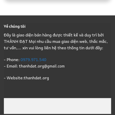
Đạt:
Xưởng
Giá
Giá
Nhà
Trọn
Cao,
Cao
Thầu
Gói,
Đầy
Phá
Thu
Đủ
Dỡ
Mua
Pháp
Nhà
Xác
Lý
Về chúng tôi
Xưởng
Xưởng
B2B
Trọn
Giá
Đây là giao diện bán hàng được thiết kế và duy trì bởi
Gói,
Cao
THÀNH ĐẠT Mọi nhu cầu mua giao diện web, thắc mắc,
Thu
Số
Mua
1
tư vấn,... xin vui lòng liên hệ theo thông tin dưới đây:
Xác
Xưởng
Giá
- Phone:
0979.971.540
Cao
- Email: thanhdat.org
@gmail.com
Số
1
- Website:thanhdat.org