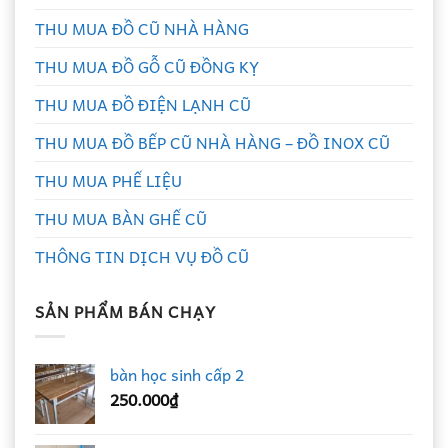
THU MUA ĐỒ CŨ NHÀ HÀNG
THU MUA ĐỒ GỖ CŨ ĐỒNG KỴ
THU MUA ĐỒ ĐIỆN LẠNH CŨ
THU MUA ĐỒ BẾP CŨ NHÀ HÀNG – ĐỒ INOX CŨ
THU MUA PHẾ LIỆU
THU MUA BÀN GHẾ CŨ
THÔNG TIN DỊCH VỤ ĐỒ CŨ
SẢN PHẨM BÁN CHẠY
bàn học sinh cấp 2
250.000
₫