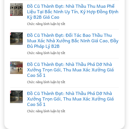
mua
Đồ Cũ Thành Đạt: Nhà Thầu Thu Mua Phế
đồ
Liệu Tại Bắc Ninh Uy Tín, Ký Hợp Đồng Định
cũ
Kỳ B2B Giá Cao
ở
Chức năng bình luận bị tắt
Đồ
Cũ
Đồ Cũ Thành Đạt: Đối Tác Bao Thầu Thu
Thành
Mua Xác Nhà Xưởng Bắc Ninh Giá Cao, Đầy
Đạt:
Đủ Pháp Lý B2B
Nhà
ở
Chức năng bình luận bị tắt
Thầu
Đồ
Thu
Cũ
Mua
Đồ Cũ Thành Đạt: Nhà Thầu Phá Dỡ Nhà
Thành
Phế
Xưởng Trọn Gói, Thu Mua Xác Xưởng Giá
Đạt:
Liệu
Cao Số 1
Đối
Tại
ở
Chức năng bình luận bị tắt
Tác
Bắc
Đồ
Bao
Ninh
Cũ
Thầu
Đồ Cũ Thành Đạt: Nhà Thầu Phá Dỡ Nhà
Uy
Thành
Thu
Tín,
Xưởng Trọn Gói, Thu Mua Xác Xưởng Giá
Đạt:
Mua
Ký
Cao Số 1
Nhà
Xác
Hợp
ở
Chức năng bình luận bị tắt
Thầu
Nhà
Đồng
Đồ
Phá
Xưởng
Định
Cũ
Dỡ
Bắc
Kỳ
Thành
Nhà
Ninh
B2B