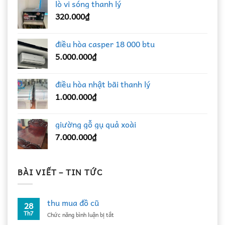
lò vi sóng thanh lý
320.000
₫
điều hòa casper 18 000 btu
5.000.000
₫
điều hòa nhật bãi thanh lý
1.000.000
₫
giường gỗ gụ quả xoài
7.000.000
₫
BÀI VIẾT – TIN TỨC
thu mua đồ cũ
28
Th7
ở
Chức năng bình luận bị tắt
thu