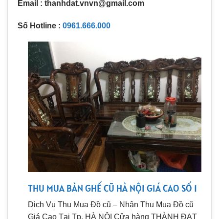
Email : thanhdat.vnvn@gmail.com
Số Hotline :
0961.666.000
THU MUA BÀN GHẾ CŨ HÀ NỘI GIÁ CAO SỐ 1
Dịch Vụ Thu Mua Đồ cũ – Nhận Thu Mua Đồ cũ
Giá Cao Tại Tp. HÀ NỘI Cửa hàng THÀNH ĐẠT