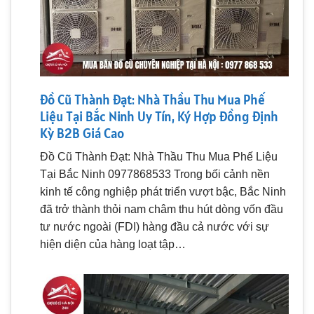
Đồ Cũ Thành Đạt: Nhà Thầu Thu Mua Phế
Liệu Tại Bắc Ninh Uy Tín, Ký Hợp Đồng Định
Kỳ B2B Giá Cao
Đồ Cũ Thành Đạt: Nhà Thầu Thu Mua Phế Liệu
Tại Bắc Ninh 0977868533 Trong bối cảnh nền
kinh tế công nghiệp phát triển vượt bậc, Bắc Ninh
đã trở thành thỏi nam châm thu hút dòng vốn đầu
tư nước ngoài (FDI) hàng đầu cả nước với sự
hiện diện của hàng loạt tập…