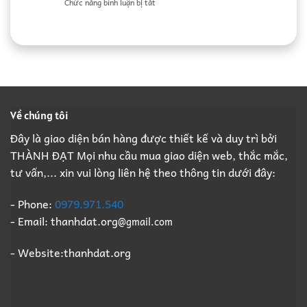
ở
Chức năng bình luận bị tắt
Thầu
Nhà
Đồng
Đồ
Phá
Xưởng
Định
Cũ
Dỡ
Bắc
Kỳ
Thành
Nhà
Ninh
B2B
Đạt:
Xưởng
Giá
Giá
Nhà
Trọn
Cao,
Cao
Thầu
Gói,
Đầy
Phá
Thu
Đủ
Dỡ
Mua
Pháp
Nhà
Xác
Lý
Về chúng tôi
Xưởng
Xưởng
B2B
Trọn
Giá
Đây là giao diện bán hàng được thiết kế và duy trì bởi
Gói,
Cao
THÀNH ĐẠT Mọi nhu cầu mua giao diện web, thắc mắc,
Thu
Số
Mua
1
tư vấn,... xin vui lòng liên hệ theo thông tin dưới đây:
Xác
Xưởng
Giá
- Phone:
0979.971.540
Cao
- Email: thanhdat.org
@gmail.com
Số
1
- Website:thanhdat.org