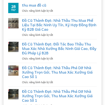
thu mua đồ cũ
28
Th7
ở
Chức năng bình luận bị tắt
thu
mua
Đồ Cũ Thành Đạt: Nhà Thầu Thu Mua Phế
đồ
Liệu Tại Bắc Ninh Uy Tín, Ký Hợp Đồng Định
cũ
Kỳ B2B Giá Cao
ở
Chức năng bình luận bị tắt
Đồ
Cũ
Đồ Cũ Thành Đạt: Đối Tác Bao Thầu Thu
Thành
Mua Xác Nhà Xưởng Bắc Ninh Giá Cao, Đầy
Đạt:
Đủ Pháp Lý B2B
Nhà
ở
Chức năng bình luận bị tắt
Thầu
Đồ
Thu
Cũ
Mua
Đồ Cũ Thành Đạt: Nhà Thầu Phá Dỡ Nhà
Thành
Phế
Xưởng Trọn Gói, Thu Mua Xác Xưởng Giá
Đạt:
Liệu
Cao Số 1
Đối
Tại
ở
Chức năng bình luận bị tắt
Tác
Bắc
Đồ
Bao
Ninh
Cũ
Thầu
Đồ Cũ Thành Đạt: Nhà Thầu Phá Dỡ Nhà
Uy
Thành
Thu
Tín,
Xưởng Trọn Gói, Thu Mua Xác Xưởng Giá
Đạt:
Mua
Ký
Cao Số 1
Nhà
Xác
Hợp