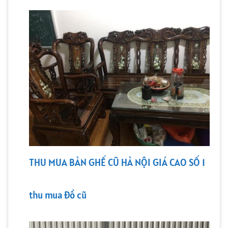
THU MUA BÀN GHẾ CŨ HÀ NỘI GIÁ CAO SỐ 1
thu mua đồ cũ