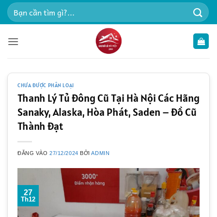
Bỏ
Tìm
qua
kiếm:
nội
dung
CHƯA ĐƯỢC PHÂN LOẠI
Thanh Lý Tủ Đông Cũ Tại Hà Nội Các Hãng
Sanaky, Alaska, Hòa Phát, Saden – Đồ Cũ
Thành Đạt
ĐĂNG VÀO
27/12/2024
BỞI
ADMIN
27
Th12