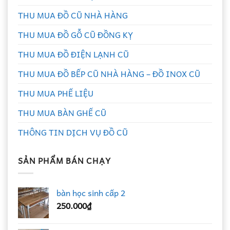
THU MUA ĐỒ CŨ NHÀ HÀNG
THU MUA ĐỒ GỖ CŨ ĐỒNG KỴ
THU MUA ĐỒ ĐIỆN LẠNH CŨ
THU MUA ĐỒ BẾP CŨ NHÀ HÀNG – ĐỒ INOX CŨ
THU MUA PHẾ LIỆU
THU MUA BÀN GHẾ CŨ
THÔNG TIN DỊCH VỤ ĐỒ CŨ
SẢN PHẨM BÁN CHẠY
bàn học sinh cấp 2
250.000
₫