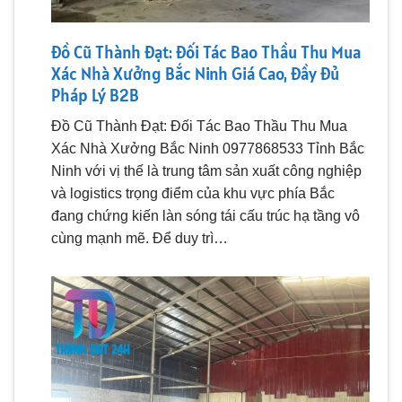
Đồ Cũ Thành Đạt: Đối Tác Bao Thầu Thu Mua
Xác Nhà Xưởng Bắc Ninh Giá Cao, Đầy Đủ
Pháp Lý B2B
Đồ Cũ Thành Đạt: Đối Tác Bao Thầu Thu Mua
Xác Nhà Xưởng Bắc Ninh 0977868533 Tỉnh Bắc
Ninh với vị thế là trung tâm sản xuất công nghiệp
và logistics trọng điểm của khu vực phía Bắc
đang chứng kiến làn sóng tái cấu trúc hạ tầng vô
cùng mạnh mẽ. Để duy trì…