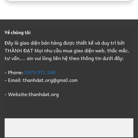
Đạt:
Xưởng
Giá
Giá
Nhà
Trọn
Cao,
Cao
Thầu
Gói,
Đầy
Phá
Thu
Đủ
Dỡ
Mua
Pháp
Nhà
Xác
Lý
Về chúng tôi
Xưởng
Xưởng
B2B
Trọn
Giá
Đây là giao diện bán hàng được thiết kế và duy trì bởi
Gói,
Cao
THÀNH ĐẠT Mọi nhu cầu mua giao diện web, thắc mắc,
Thu
Số
Mua
1
tư vấn,... xin vui lòng liên hệ theo thông tin dưới đây:
Xác
Xưởng
Giá
- Phone:
0979.971.540
Cao
- Email: thanhdat.org
@gmail.com
Số
1
- Website:thanhdat.org