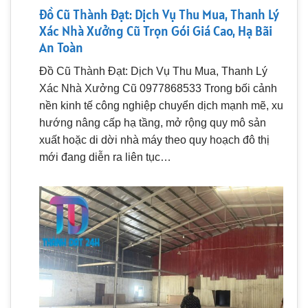
Đồ Cũ Thành Đạt: Dịch Vụ Thu Mua, Thanh Lý
Xác Nhà Xưởng Cũ Trọn Gói Giá Cao, Hạ Bãi
An Toàn
Đồ Cũ Thành Đạt: Dịch Vụ Thu Mua, Thanh Lý
Xác Nhà Xưởng Cũ 0977868533 Trong bối cảnh
nền kinh tế công nghiệp chuyển dịch mạnh mẽ, xu
hướng nâng cấp hạ tầng, mở rộng quy mô sản
xuất hoặc di dời nhà máy theo quy hoạch đô thị
mới đang diễn ra liên tục…