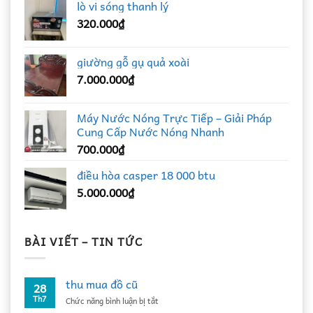
lò vi sóng thanh lý
320.000
₫
giường gỗ gụ quả xoài
7.000.000
₫
Máy Nước Nóng Trực Tiếp – Giải Pháp
Cung Cấp Nước Nóng Nhanh
700.000
₫
điều hòa casper 18 000 btu
5.000.000
₫
BÀI VIẾT – TIN TỨC
thu mua đồ cũ
28
Th7
ở
Chức năng bình luận bị tắt
thu