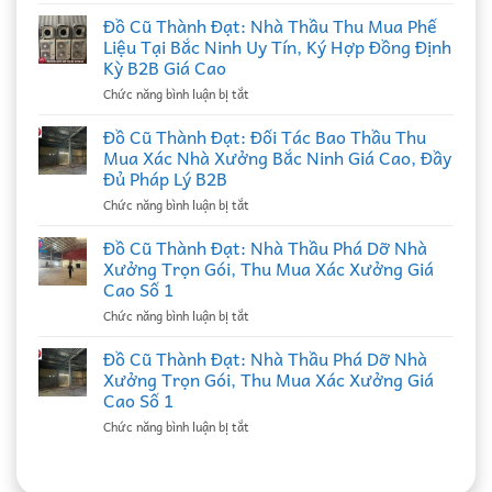
mua
Đồ Cũ Thành Đạt: Nhà Thầu Thu Mua Phế
đồ
Liệu Tại Bắc Ninh Uy Tín, Ký Hợp Đồng Định
cũ
Kỳ B2B Giá Cao
ở
Chức năng bình luận bị tắt
Đồ
Cũ
Đồ Cũ Thành Đạt: Đối Tác Bao Thầu Thu
Thành
Mua Xác Nhà Xưởng Bắc Ninh Giá Cao, Đầy
Đạt:
Đủ Pháp Lý B2B
Nhà
ở
Chức năng bình luận bị tắt
Thầu
Đồ
Thu
Cũ
Mua
Đồ Cũ Thành Đạt: Nhà Thầu Phá Dỡ Nhà
Thành
Phế
Xưởng Trọn Gói, Thu Mua Xác Xưởng Giá
Đạt:
Liệu
Cao Số 1
Đối
Tại
ở
Chức năng bình luận bị tắt
Tác
Bắc
Đồ
Bao
Ninh
Cũ
Thầu
Đồ Cũ Thành Đạt: Nhà Thầu Phá Dỡ Nhà
Uy
Thành
Thu
Tín,
Xưởng Trọn Gói, Thu Mua Xác Xưởng Giá
Đạt:
Mua
Ký
Cao Số 1
Nhà
Xác
Hợp
ở
Chức năng bình luận bị tắt
Thầu
Nhà
Đồng
Đồ
Phá
Xưởng
Định
Cũ
Dỡ
Bắc
Kỳ
Thành
Nhà
Ninh
B2B