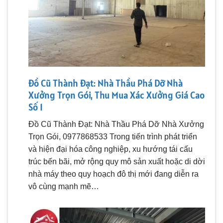
Đồ Cũ Thành Đạt: Nhà Thầu Phá Dỡ Nhà
Xưởng Trọn Gói, Thu Mua Xác Xưởng Giá Cao
Số 1
Đồ Cũ Thành Đạt: Nhà Thầu Phá Dỡ Nhà Xưởng
Trọn Gói, 0977868533 Trong tiến trình phát triển
và hiện đại hóa công nghiệp, xu hướng tái cấu
trúc bến bãi, mở rộng quy mô sản xuất hoặc di dời
nhà máy theo quy hoạch đô thị mới đang diễn ra
vô cùng mạnh mẽ…