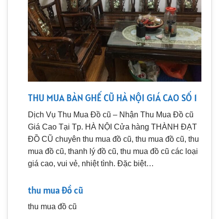
THU MUA BÀN GHẾ CŨ HÀ NỘI GIÁ CAO SỐ 1
Dịch Vụ Thu Mua Đồ cũ – Nhận Thu Mua Đồ cũ
Giá Cao Tại Tp. HÀ NỘI Cửa hàng THÀNH ĐẠT
ĐỒ CŨ chuyên thu mua đồ cũ, thu mua đồ cũ, thu
mua đồ cũ, thanh lý đồ cũ, thu mua đồ cũ các loại
giá cao, vui vẻ, nhiệt tình. Đặc biệt…
thu mua đồ cũ
thu mua đồ cũ