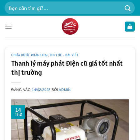
Bỏ
Tìm
qua
kiếm:
nội
dung
CHƯA ĐƯỢC PHÂN LOẠI
,
TIN TỨC - BÀI VIẾT
Thanh lý máy phát điện cũ giá tốt nhất
thị trường
ĐĂNG VÀO
14/02/2025
BỞI
ADMIN
14
Th2