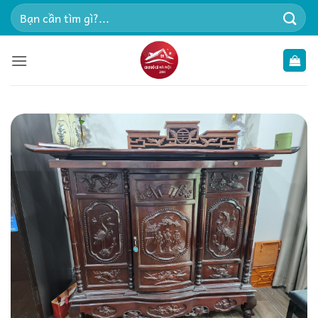
Bỏ
Tìm
qua
kiếm:
nội
dung