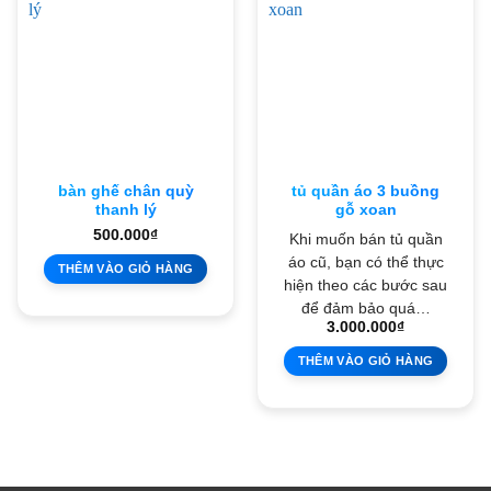
bàn ghế chân quỳ
tủ quần áo 3 buồng
thanh lý
gỗ xoan
500.000
₫
Khi muốn bán tủ quần
áo cũ, bạn có thể thực
THÊM VÀO GIỎ HÀNG
hiện theo các bước sau
để đảm bảo quá…
3.000.000
₫
THÊM VÀO GIỎ HÀNG