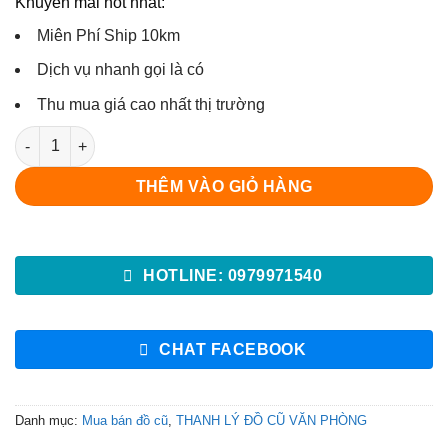
Khuyến mãi hot nhất:
Miên Phí Ship 10km
Dịch vụ nhanh gọi là có
Thu mua giá cao nhất thị trường
Bộ bàn ghế sofa khung gỗ sồi số lượng
THÊM VÀO GIỎ HÀNG
HOTLINE: 0979971540
CHAT FACEBOOK
Danh mục:
Mua bán đồ cũ
,
THANH LÝ ĐỒ CŨ VĂN PHÒNG