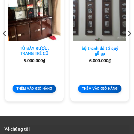
TỦ BÀY RƯỢU,
bộ tranh đá tứ quý
TRANG TRÍ CŨ
gỗ gụ
5.000.000
₫
6.000.000
₫
THÊM VÀO GIỎ HÀNG
THÊM VÀO GIỎ HÀNG
Về chúng tôi