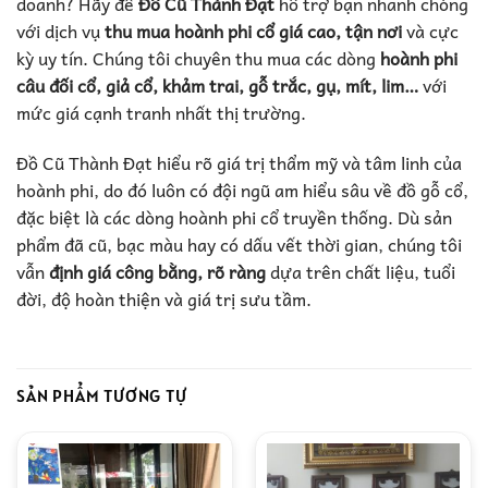
doanh? Hãy để
Đồ Cũ Thành Đạt
hỗ trợ bạn nhanh chóng
với dịch vụ
thu mua hoành phi cổ giá cao, tận nơi
và cực
kỳ uy tín. Chúng tôi chuyên thu mua các dòng
hoành phi
câu đối cổ, giả cổ, khảm trai, gỗ trắc, gụ, mít, lim…
với
mức giá cạnh tranh nhất thị trường.
Đồ Cũ Thành Đạt hiểu rõ giá trị thẩm mỹ và tâm linh của
hoành phi, do đó luôn có đội ngũ am hiểu sâu về đồ gỗ cổ,
đặc biệt là các dòng hoành phi cổ truyền thống. Dù sản
phẩm đã cũ, bạc màu hay có dấu vết thời gian, chúng tôi
vẫn
định giá công bằng, rõ ràng
dựa trên chất liệu, tuổi
đời, độ hoàn thiện và giá trị sưu tầm.
SẢN PHẨM TƯƠNG TỰ