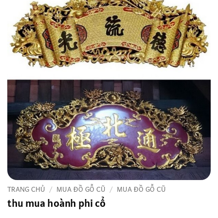
TRANG CHỦ
/
MUA ĐỒ GỖ CŨ
/
MUA ĐỒ GỖ CŨ
thu mua hoành phi cổ