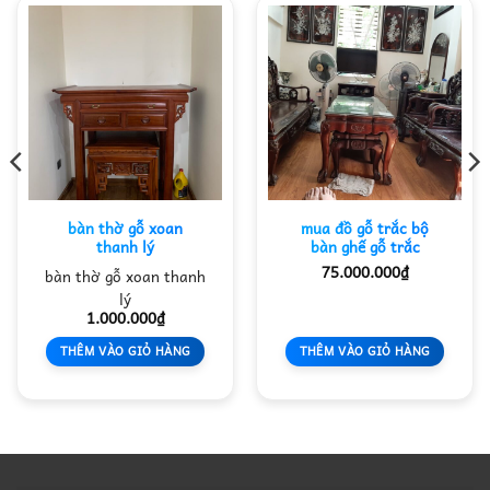
bàn thờ gỗ xoan
mua đồ gỗ trắc bộ
thanh lý
bàn ghế gỗ trắc
75.000.000
₫
bàn thờ gỗ xoan thanh
lý
1.000.000
₫
THÊM VÀO GIỎ HÀNG
THÊM VÀO GIỎ HÀNG