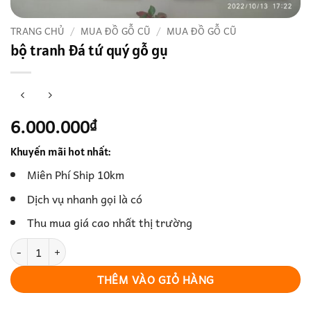
TRANG CHỦ
/
MUA ĐỒ GỖ CŨ
/
MUA ĐỒ GỖ CŨ
bộ tranh đá tứ quý gỗ gụ
6.000.000
₫
Khuyến mãi hot nhất:
Miên Phí Ship 10km
Dịch vụ nhanh gọi là có
Thu mua giá cao nhất thị trường
bộ tranh đá tứ quý gỗ gụ số lượng
THÊM VÀO GIỎ HÀNG