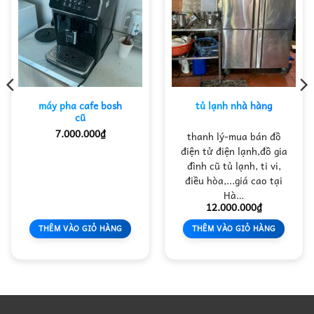
máy pha cafe bosh
tủ lạnh nhà hàng
cũ
7.000.000
₫
thanh lý-mua bán đồ
điện tử điện lạnh,đồ gia
đình cũ tủ lạnh, ti vi,
điều hòa,...giá cao tại
Hà…
12.000.000
₫
THÊM VÀO GIỎ HÀNG
THÊM VÀO GIỎ HÀNG