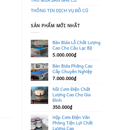
THU MUA BÀN GHẾ CŨ
THÔNG TIN DỊCH VỤ ĐỒ CŨ
SẢN PHẨM MỚI NHẤT
Bàn Bida Lỗ Chất Lượng
Cao Cho Câu Lạc Bộ
5.000.000
₫
Bàn Bida Phăng Cao
Cấp Chuyên Nghiệp
7.000.000
₫
Nồi Cơm Điện Chất
Lượng Cao Cho Gia
Đình
350.000
₫
Hộp Cơm Điện Văn
Phòng Tiện Lợi Chất
Lượng Cao