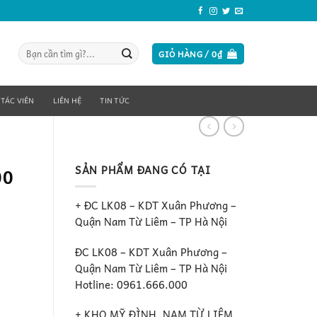
Tìm
GIỎ HÀNG /
0
₫
kiếm:
 TÁC VIÊN
LIÊN HỆ
TIN TỨC
SẢN PHẨM ĐANG CÓ TẠI
00
+ ĐC LK08 – KDT Xuân Phương –
Quận Nam Từ Liêm – TP Hà Nội
ĐC LK08 – KDT Xuân Phương –
Quận Nam Từ Liêm – TP Hà Nội
Hotline: 0961.666.000
+ KHO MỸ ĐÌNH, NAM TỪ LIÊM ,