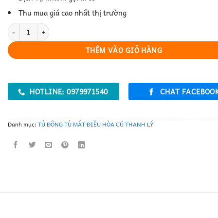
Thu mua giá cao nhất thị trường
ĐIỀU HÒA FUNIKI ĐỜI MỚI THANH LÝ 18000 BTU số lượng
THÊM VÀO GIỎ HÀNG
HOTLINE: 0979971540
CHAT FACEBOO
Danh mục:
TỦ ĐÔNG TỦ MÁT ĐIỀU HÒA CŨ THANH LÝ