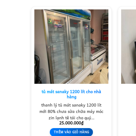
UBISHI
tủ mát sanaky 1200 lít cho nhà
 LÝ
hàng
thanh lý tủ mát sanaky 1200 lít
mới 80% chưa sửa chữa máy móc
zin lạnh tê tái cho quý…
25.000.000
₫
NG
THÊM VÀO GIỎ HÀNG