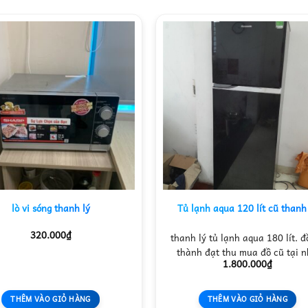
lò vi sóng thanh lý
Tủ lạnh aqua 120 lít cũ thanh
320.000
₫
thanh lý tủ lạnh aqua 180 lít. đ
thành đạt thu mua đồ cũ tại 
1.800.000
₫
THÊM VÀO GIỎ HÀNG
THÊM VÀO GIỎ HÀNG