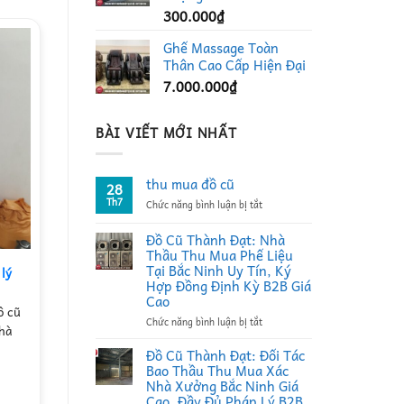
300.000
₫
Ghế Massage Toàn
Thân Cao Cấp Hiện Đại
7.000.000
₫
BÀI VIẾT MỚI NHẤT
thu mua đồ cũ
28
Th7
ở
Chức năng bình luận bị tắt
thu
mua
Đồ Cũ Thành Đạt: Nhà
đồ
Thầu Thu Mua Phế Liệu
cũ
Tại Bắc Ninh Uy Tín, Ký
tủ đông công nghiệp đứng 1200
 lý
Hợp Đồng Định Kỳ B2B Giá
lít cũ
Cao
ồ cũ
tủ đông công nghiệp xuất xứ trung
ở
Chức năng bình luận bị tắt
nhà
quốc đã qua sử dụng 2 năm máy
Đồ
móc hoạt động bình thường…
Cũ
Đồ Cũ Thành Đạt: Đối Tác
12.000.000
₫
Thành
Bao Thầu Thu Mua Xác
Đạt:
Nhà Xưởng Bắc Ninh Giá
THÊM VÀO GIỎ HÀNG
Nhà
Cao, Đầy Đủ Pháp Lý B2B