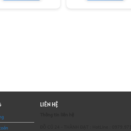
LIÊN HỆ
G
Thông tin liên hệ
ng
ĐỒ CŨ 24 - THÀNH ĐẠT : HotLine : 0979.97
toán