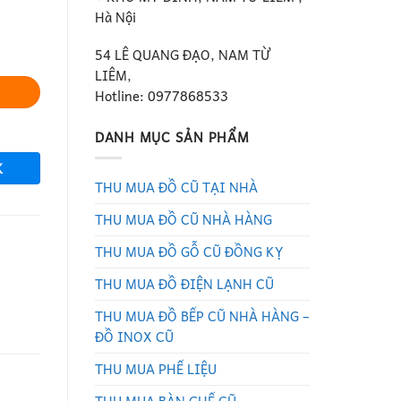
Hà Nội
54 LÊ QUANG ĐẠO, NAM TỪ
LIÊM,
Hotline: 0977868533
DANH MỤC SẢN PHẨM
K
THU MUA ĐỒ CŨ TẠI NHÀ
THU MUA ĐỒ CŨ NHÀ HÀNG
THU MUA ĐỒ GỖ CŨ ĐỒNG KỴ
THU MUA ĐỒ ĐIỆN LẠNH CŨ
THU MUA ĐỒ BẾP CŨ NHÀ HÀNG –
ĐỒ INOX CŨ
THU MUA PHẾ LIỆU