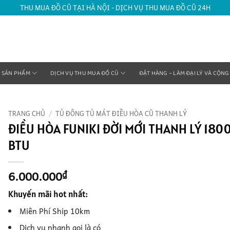
THU MUA ĐỒ CŨ TẠI HÀ NỘI - DỊCH VỤ THU MUA ĐỒ CŨ 24H
SẢN PHẨM
DỊCH VỤ THU MUA ĐỒ CŨ
ĐẶT HÀNG – LÀM ĐẠI LÝ VÀ CỘNG
TRANG CHỦ
/
TỦ ĐÔNG TỦ MÁT ĐIỀU HÒA CŨ THANH LÝ
ĐIỀU HÒA FUNIKI ĐỜI MỚI THANH LÝ 180
BTU
6.000.000
₫
Khuyến mãi hot nhất:
Miên Phí Ship 10km
Dịch vụ nhanh gọi là có