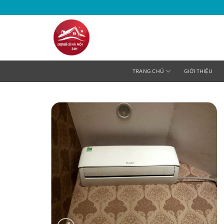
Bỏ
qua
nội
dung
TRANG CHỦ
GIỚI THIỆU