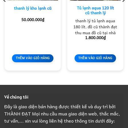
Tủ lạnh aqua 120 lít
thanh lý kho lạnh cũ
cũ thanh lý
50.000.000
₫
thanh lý tủ lạnh aqua
180 lít. đồ cũ thành đạt
thu mua đồ cũ tại nhà
1.800.000
₫
THÊM VÀO GIỎ HÀNG
THÊM VÀO GIỎ HÀNG
Về chúng tôi
Đây là giao diện bán hàng được thiết kế và duy trì bởi
THÀNH ĐẠT Mọi nhu cầu mua giao diện web, thắc mắc,
tư vấn,... xin vui lòng liên hệ theo thông tin dưới đây: