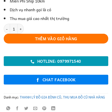
Miên Phí Ship 10km
Dịch vụ nhanh gọi là có
Thu mua giá cao nhất thị trường
Máy Nổ Chạy Xăng Công Suất Ổn Định số lượng
THÊM VÀO GIỎ HÀNG
HOTLINE: 0979971540
CHAT FACEBOOK
Danh mục:
THANH LÝ ĐỒ GIA ĐÌNH CŨ
,
THU MUA ĐỒ CŨ NHÀ HÀNG