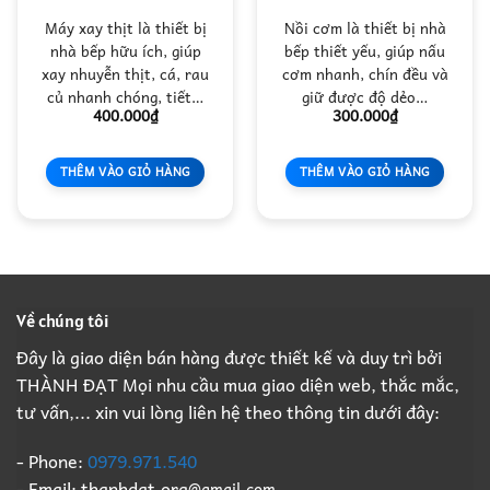
Máy xay thịt là thiết bị
Nồi cơm là thiết bị nhà
nhà bếp hữu ích, giúp
bếp thiết yếu, giúp nấu
xay nhuyễn thịt, cá, rau
cơm nhanh, chín đều và
củ nhanh chóng, tiết…
giữ được độ dẻo…
400.000
₫
300.000
₫
THÊM VÀO GIỎ HÀNG
THÊM VÀO GIỎ HÀNG
Về chúng tôi
Đây là giao diện bán hàng được thiết kế và duy trì bởi
THÀNH ĐẠT Mọi nhu cầu mua giao diện web, thắc mắc,
tư vấn,... xin vui lòng liên hệ theo thông tin dưới đây:
- Phone:
0979.971.540
- Email: thanhdat.org
@gmail.com