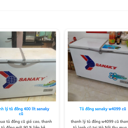
nh lý tủ đông 400 lít sanaky
Tủ đông sanaky w4099 cũ
cũ
ua tủ đông cũ giá cao, thanh
thanh lý tủ đông w4099 cũ than
ý tủ đông mới 90 % liên hệ
tủ lạnh cũ tại Hà Nội thu mua