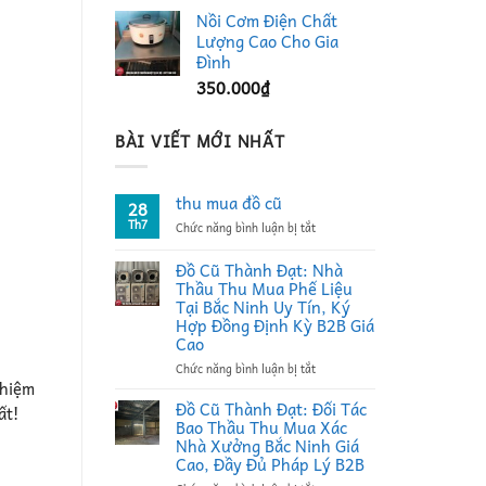
Nồi Cơm Điện Chất
Lượng Cao Cho Gia
Đình
350.000
₫
BÀI VIẾT MỚI NHẤT
thu mua đồ cũ
28
Th7
ở
Chức năng bình luận bị tắt
thu
mua
Đồ Cũ Thành Đạt: Nhà
đồ
Thầu Thu Mua Phế Liệu
cũ
Tại Bắc Ninh Uy Tín, Ký
Hợp Đồng Định Kỳ B2B Giá
Cao
ở
Chức năng bình luận bị tắt
ghiệm
Đồ
Cũ
Đồ Cũ Thành Đạt: Đối Tác
ất!
Thành
Bao Thầu Thu Mua Xác
Đạt:
Nhà Xưởng Bắc Ninh Giá
Nhà
Cao, Đầy Đủ Pháp Lý B2B
Thầu