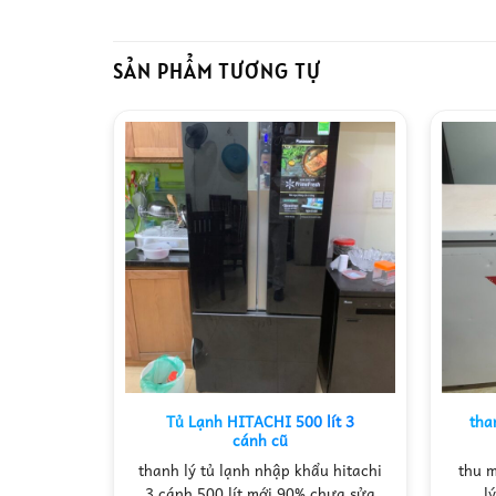
SẢN PHẨM TƯƠNG TỰ
Tủ Lạnh HITACHI 500 lít 3
tha
thị
cánh cũ
hu mua tủ
thanh lý tủ lạnh nhập khẩu hitachi
thu m
nhất thị
3 cánh 500 lít mới 90% chưa sửa
l