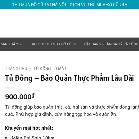
THU MUA ĐỒ CŨ TẠI HÀ NỘI - DỊCH VỤ THU MUA ĐỒ CŨ 24H
SẢN PHẨM
DỊCH VỤ THU MUA ĐỒ CŨ
ĐẶT HÀNG – LÀM ĐẠI LÝ VÀ CỘNG
TRANG CHỦ
/
TỦ ĐÔNG TỦ MÁT
Tủ Đông – Bảo Quản Thực Phẩm Lâu Dài
900.000
₫
Tủ đông giúp bảo quản thịt, cá, hải sản và thực phẩm đông lạn
quả. Phù hợp gia đình, cửa hàng tạp hóa và quán ăn.
Khuyến mãi hot nhất:
Miên Phí Ship 10km