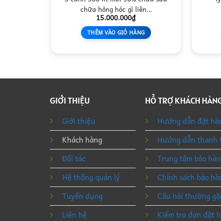
chữa hỏng hóc gì liên…
15.000.000
₫
THÊM VÀO GIỎ HÀNG
GIỚI THIỆU
HỖ TRỢ KHÁCH HÀN
Giới thiệu
Hướng dẫn đặt hà
Khách hàng
Hướng dẫn thanh 
Đối tác
Trung tâm bảo hà
Hệ thống quản lý
Chính sách bảo hà
Tuyển dụng
Câu hỏi thường gặ
Liên hệ
Kiểm tra đơn đặt 