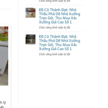
ở
Chức năng bình luận bị tắt
Thu
Đồ
Mua
Cũ
Phế
Đồ Cũ Thành Đạt: Nhà
Thành
Liệu
Thầu Phá Dỡ Nhà Xưởng
Đạt:
Tại
Trọn Gói, Thu Mua Xác
Đối
Bắc
Xưởng Giá Cao Số 1
Tác
Ninh
ở
Chức năng bình luận bị tắt
Bao
Uy
Đồ
Thầu
Tín,
Cũ
Thu
Ký
Đồ Cũ Thành Đạt: Nhà
Thành
Mua
Hợp
Thầu Phá Dỡ Nhà Xưởng
Đạt:
Xác
Đồng
Trọn Gói, Thu Mua Xác
Nhà
Nhà
Định
Xưởng Giá Cao Số 1
Thầu
Xưởng
Kỳ
ở
Chức năng bình luận bị tắt
Phá
Bắc
B2B
Đồ
Dỡ
Ninh
Giá
Cũ
Nhà
Giá
Cao
Thành
Xưởng
Cao,
Đạt:
Trọn
Đầy
Nhà
Gói,
Đủ
Thầu
Thu
Pháp
Phá
Mua
Lý
Dỡ
Xác
B2B
Nhà
Xưởng
Thanh lý tủ lạnh hitachi 300 lít
Xưởng
Giá
cũ
Trọn
Cao
Gói,
Số
h lý
thanh lý tủ lạnh cũ giá rẻ tại nhà ,
Thu
1
 đồ
đồ cũ thành đạt chuyên thu mua tủ
Mua