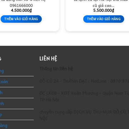
0961666000
cũ giá cao…
4.500.000
₫
5.500.000
₫
THÊM VÀO GIỎ HÀNG
THÊM VÀO GIỎ HÀNG
LIÊN HỆ
G
Thông tin liên hệ
ng
ĐỒ CŨ 24 - THÀNH ĐẠT : HotLine : 0979.97
toán
nh
ĐC LK08 – KDT Xuân Phương – Quận Nam Từ
TP Hà Nội
nh
chuyên cung cấp DỊCH VỤ THU MUA ĐỒ CŨ 
p
NỘI
hàng