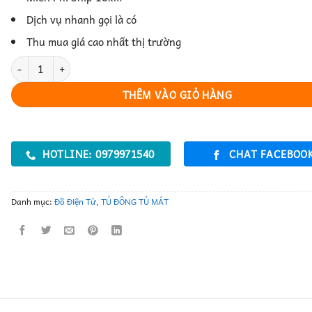
Dịch vụ nhanh gọi là có
Thu mua giá cao nhất thị trường
Tủ Đông – Bảo Quản Thực Phẩm Lâu Dài số lượng
THÊM VÀO GIỎ HÀNG
HOTLINE: 0979971540
CHAT FACEBOO
Danh mục:
Đồ Điện Tử
,
TỦ ĐÔNG TỦ MÁT