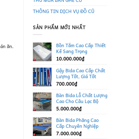
THU MUA BÀN GHẾ CŨ
THÔNG TIN DỊCH VỤ ĐỒ CŨ
SẢN PHẨM MỚI NHẤT
Bồn Tắm Cao Cấp Thiết
uán ăn.
Kế Sang Trọng
10.000.000
₫
Gậy Bida Cao Cấp Chất
Lượng Tốt, Giá Tốt
700.000
₫
Bàn Bida Lỗ Chất Lượng
Cao Cho Câu Lạc Bộ
5.000.000
₫
Bàn Bida Phăng Cao
Cấp Chuyên Nghiệp
7.000.000
₫