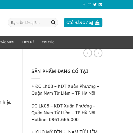
Tìm
GIỎ HÀNG /
0
₫
kiếm:
 TÁC VIÊN
LIÊN HỆ
TIN TỨC
SẢN PHẨM ĐANG CÓ TẠI
+ ĐC LK08 – KDT Xuân Phương –
Quận Nam Từ Liêm – TP Hà Nội
h hiệu
ĐC LK08 – KDT Xuân Phương –
Quận Nam Từ Liêm – TP Hà Nội
Hotline: 0961.666.000
+ KHO MỸ ĐÌNH, NAM TỪ LIÊM ,