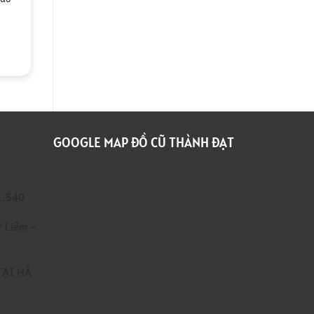
Xác
lạnh cũ,…
Xưởng
2.500.000
₫
Giá
Cao
THÊM VÀO GIỎ HÀNG
Số
1
GOOGLE MAP ĐỒ CŨ THÀNH ĐẠT
1.540
 Liêm –
TẠI HÀ