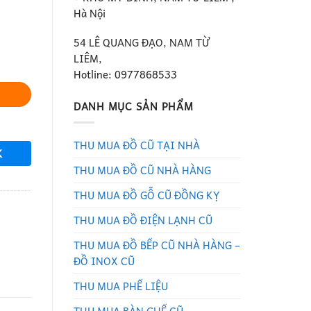
Hà Nội
54 LÊ QUANG ĐẠO, NAM TỪ
LIÊM,
Hotline: 0977868533
DANH MỤC SẢN PHẨM
THU MUA ĐỒ CŨ TẠI NHÀ
K
THU MUA ĐỒ CŨ NHÀ HÀNG
THU MUA ĐỒ GỖ CŨ ĐỒNG KỴ
THU MUA ĐỒ ĐIỆN LẠNH CŨ
THU MUA ĐỒ BẾP CŨ NHÀ HÀNG –
ĐỒ INOX CŨ
THU MUA PHẾ LIỆU