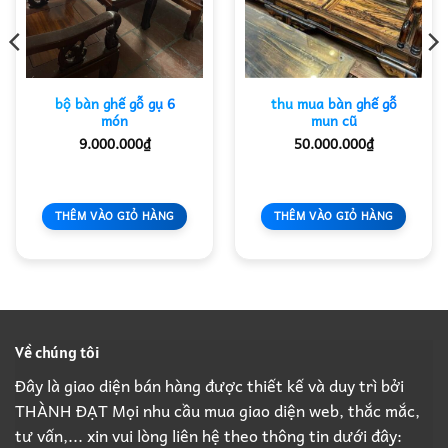
bộ bàn ghế gỗ gụ 6
thu mua bàn ghế gỗ
món
mun cũ
9.000.000
₫
50.000.000
₫
THÊM VÀO GIỎ HÀNG
THÊM VÀO GIỎ HÀNG
Về chúng tôi
Đây là giao diện bán hàng được thiết kế và duy trì bởi
THÀNH ĐẠT Mọi nhu cầu mua giao diện web, thắc mắc,
tư vấn,... xin vui lòng liên hệ theo thông tin dưới đây: