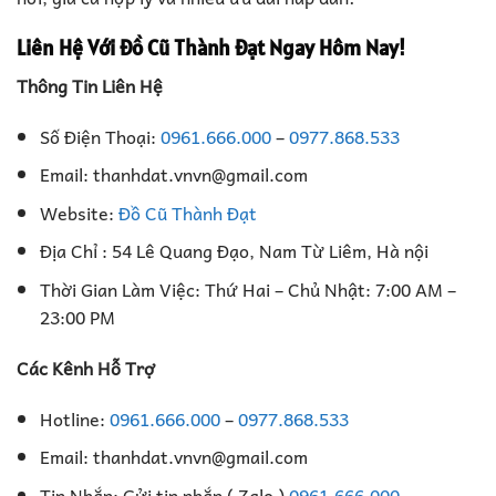
Liên Hệ Với Đồ Cũ Thành Đạt Ngay Hôm Nay!
Thông Tin Liên Hệ
Số Điện Thoại:
0961.666.000
–
0977.868.533
Email: thanhdat.vnvn@gmail.com
Website:
Đồ Cũ Thành Đạt
Địa Chỉ : 54 Lê Quang Đạo, Nam Từ Liêm, Hà nội
Thời Gian Làm Việc: Thứ Hai – Chủ Nhật: 7:00 AM –
23:00 PM
Các Kênh Hỗ Trợ
Hotline:
0961.666.000
–
0977.868.533
Email: thanhdat.vnvn@gmail.com
Tin Nhắn: Gửi tin nhắn ( Zalo )
0961.666.000
–