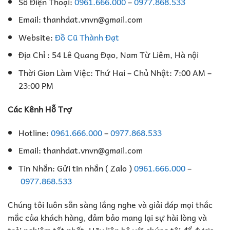
Số Điện Thoại:
0961.666.000
–
0977.868.533
Email: thanhdat.vnvn@gmail.com
Website:
Đồ Cũ Thành Đạt
Địa Chỉ : 54 Lê Quang Đạo, Nam Từ Liêm, Hà nội
Thời Gian Làm Việc: Thứ Hai – Chủ Nhật: 7:00 AM –
23:00 PM
Các Kênh Hỗ Trợ
Hotline:
0961.666.000
–
0977.868.533
Email: thanhdat.vnvn@gmail.com
Tin Nhắn: Gửi tin nhắn ( Zalo )
0961.666.000
–
0977.868.533
Chúng tôi luôn sẵn sàng lắng nghe và giải đáp mọi thắc
mắc của khách hàng, đảm bảo mang lại sự hài lòng và
trải nghiệm tốt nhất. Hãy liên hệ với chúng tôi để được