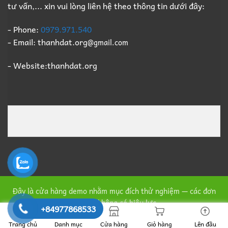
tư vấn,... xin vui lòng liên hệ theo thông tin dưới đây:
- Phone:
0979.971.540
- Email: thanhdat.org
@gmail.com
- Website:thanhdat.org
Đây là cửa hàng demo nhằm mục đích thử nghiệm — các đơn
hàng sẽ không có hiệu lực.
+84977868533
Copyright 2026 ©
mua đồ gỗ cũ
bởi Thành Đạt
Trang chủ
Danh mục
Cửa hàng
Giỏ hàng
Lên đầu