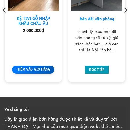
KỆ TIVI GỖ NHẬP
bàn dài văn phòng
KHẨU CHÂU ÂU
2.000.000
₫
thanh lý-mua bán đồ
văn phòng cũ tủ kệ, giá
sách, hộc bàn... giá cao
tại Hà Nội liên hệ…
THÊM VÀO GIỎ HÀNG
ĐỌC TIẾP
Về chúng tôi
Đây là giao diện bán hàng được thiết kế và duy trì bởi
THÀNH ĐẠT Mọi nhu cầu mua giao diện web, thắc mắc,