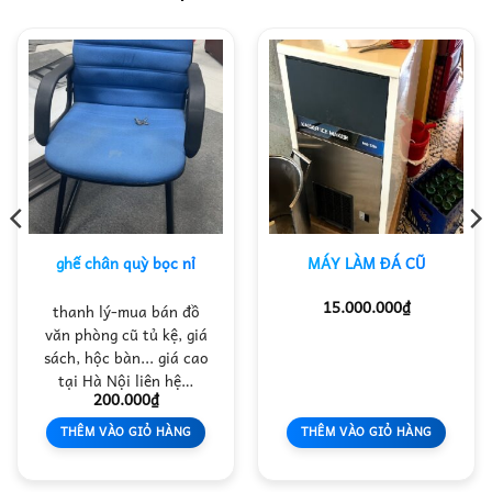
ghế chân quỳ bọc nỉ
MÁY LÀM ĐÁ CŨ
15.000.000
₫
thanh lý-mua bán đồ
văn phòng cũ tủ kệ, giá
sách, hộc bàn... giá cao
tại Hà Nội liên hệ…
200.000
₫
THÊM VÀO GIỎ HÀNG
THÊM VÀO GIỎ HÀNG