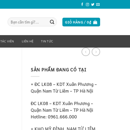
Tìm
GIỎ HÀNG /
0
₫
kiếm:
 TÁC VIÊN
LIÊN HỆ
TIN TỨC
SẢN PHẨM ĐANG CÓ TẠI
+ ĐC LK08 – KDT Xuân Phương –
Quận Nam Từ Liêm – TP Hà Nội
ĐC LK08 – KDT Xuân Phương –
Quận Nam Từ Liêm – TP Hà Nội
Hotline: 0961.666.000
+ KHO MỸ ĐÌNH, NAM TỪ LIÊM ,