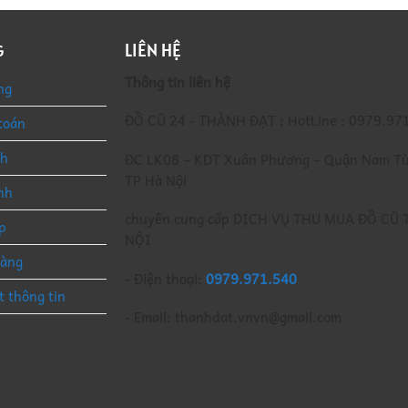
LIÊN HỆ
G
Thông tin liên hệ
ng
ĐỒ CŨ 24 - THÀNH ĐẠT : HotLine : 0979.97
toán
nh
ĐC LK08 – KDT Xuân Phương – Quận Nam Từ
TP Hà Nội
nh
chuyên cung cấp DỊCH VỤ THU MUA ĐỒ CŨ 
p
NỘI
hàng
- Điện thoại:
0979.971.540
t thông tin
- Email: thanhdat.vnvn@gmail.com