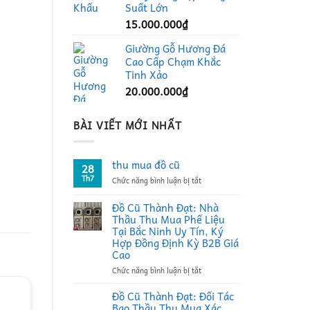
Suất Lớn
15.000.000
₫
Giường Gỗ Hương Đá
Cao Cấp Chạm Khắc
Tinh Xảo
20.000.000
₫
BÀI VIẾT MỚI NHẤT
thu mua đồ cũ
28
Th7
ở
Chức năng bình luận bị tắt
thu
mua
Đồ Cũ Thành Đạt: Nhà
đồ
Thầu Thu Mua Phế Liệu
cũ
Tại Bắc Ninh Uy Tín, Ký
Hợp Đồng Định Kỳ B2B Giá
Cao
ở
Chức năng bình luận bị tắt
Đồ
Cũ
Đồ Cũ Thành Đạt: Đối Tác
Thành
Bao Thầu Thu Mua Xác