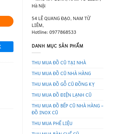
Hà Nội
54 LÊ QUANG ĐẠO, NAM TỪ
LIÊM,
Hotline: 0977868533
DANH MỤC SẢN PHẨM
K
THU MUA ĐỒ CŨ TẠI NHÀ
THU MUA ĐỒ CŨ NHÀ HÀNG
THU MUA ĐỒ GỖ CŨ ĐỒNG KỴ
THU MUA ĐỒ ĐIỆN LẠNH CŨ
THU MUA ĐỒ BẾP CŨ NHÀ HÀNG –
ĐỒ INOX CŨ
THU MUA PHẾ LIỆU