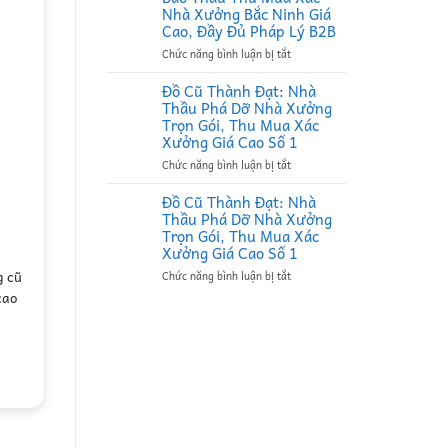
Đạt:
Nhà Xưởng Bắc Ninh Giá
Nhà
Cao, Đầy Đủ Pháp Lý B2B
Thầu
ở
Chức năng bình luận bị tắt
Thu
Đồ
Mua
Cũ
Phế
Đồ Cũ Thành Đạt: Nhà
Thành
Liệu
Thầu Phá Dỡ Nhà Xưởng
Đạt:
Tại
Trọn Gói, Thu Mua Xác
Đối
Bắc
Xưởng Giá Cao Số 1
Tác
Ninh
ở
Chức năng bình luận bị tắt
Bao
Uy
Đồ
Thầu
Tín,
Cũ
Thu
Ký
Đồ Cũ Thành Đạt: Nhà
Thành
Mua
Hợp
Thầu Phá Dỡ Nhà Xưởng
Đạt:
Xác
Đồng
bàn dài văn phòng
b
Trọn Gói, Thu Mua Xác
Nhà
Nhà
Định
Xưởng Giá Cao Số 1
Thầu
Xưởng
Kỳ
g cũ
thanh lý-mua bán đồ văn phòng cũ
thanh lý-m
ở
Chức năng bình luận bị tắt
Phá
Bắc
B2B
Đồ
Dỡ
Ninh
Giá
cao
tủ kệ, giá sách, hộc bàn... giá cao
tủ kệ, giá 
Cũ
Nhà
Giá
Cao
tại Hà Nội liên hệ…
tại
Thành
Xưởng
Cao,
Đạt:
Trọn
Đầy
Nhà
Gói,
Đủ
ĐỌC TIẾP
Thầu
Thu
Pháp
Phá
Mua
Lý
Dỡ
Xác
B2B
Nhà
Xưởng
Xưởng
Giá