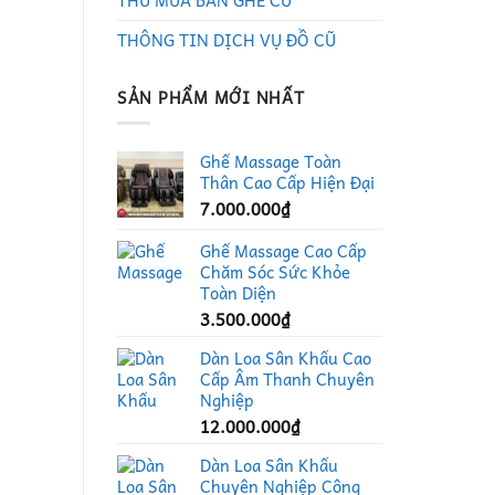
THU MUA BÀN GHẾ CŨ
THÔNG TIN DỊCH VỤ ĐỒ CŨ
SẢN PHẨM MỚI NHẤT
Ghế Massage Toàn
Thân Cao Cấp Hiện Đại
7.000.000
₫
Ghế Massage Cao Cấp
Chăm Sóc Sức Khỏe
Toàn Diện
3.500.000
₫
Dàn Loa Sân Khấu Cao
Cấp Âm Thanh Chuyên
Nghiệp
12.000.000
₫
Dàn Loa Sân Khấu
Chuyên Nghiệp Công