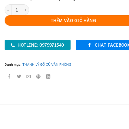
ghế xoay trưởng phòng thanh lý số lượng
THÊM VÀO GIỎ HÀNG
HOTLINE: 0979971540
CHAT FACEBOO
Danh mục:
THANH LÝ ĐỒ CŨ VĂN PHÒNG