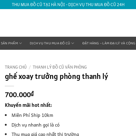
THU MUA ĐỒ CŨ TẠI HÀ NỘI - DỊCH VỤ THU MUA ĐỒ CŨ 24H
SẢN PHẨM
DỊCH VỤ THU MUA ĐỒ CŨ
ĐẶT HÀNG – LÀM ĐẠI LÝ VÀ CỘNG
TRANG CHỦ
/
THANH LÝ ĐỒ CŨ VĂN PHÒNG
ghế xoay trưởng phòng thanh lý
700.000
₫
Khuyến mãi hot nhất:
Miên Phí Ship 10km
Dịch vụ nhanh gọi là có
Thu mua giá cao nhất thị trường