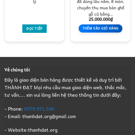
lý
đã dùng lâu năm, 8 món,
chuyên thu mua bàn ghế
gỗ cũ bằng…
25.000.000
₫
THÊM VÀO GIỎ HÀNG
ĐỌC TIẾP
Về chúng tôi
Đây là giao diện bán hàng được thiết kế và duy trì bởi
THÀNH ĐẠT Mọi nhu cầu mua giao diện web, thắc mắc,
tư vấn,... xin vui lòng liên hệ theo thông tin dưới đây:
- Phone:
0979.971.540
- Email: thanhdat.org
@gmail.com
- Website:thanhdat.org