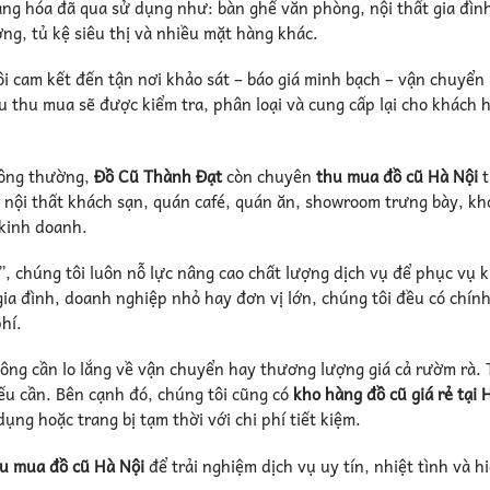
àng hóa đã qua sử dụng như: bàn ghế văn phòng, nội thất gia đình
ng, tủ kệ siêu thị và nhiều mặt hàng khác.
ôi cam kết đến tận nơi khảo sát – báo giá minh bạch – vận chuyể
 thu mua sẽ được kiểm tra, phân loại và cung cấp lại cho khách 
hông thường,
Đồ Cũ Thành Đạt
còn chuyên
thu mua đồ cũ Hà Nội
t
, nội thất khách sạn, quán café, quán ăn, showroom trưng bày, kh
 kinh doanh.
”, chúng tôi luôn nỗ lực nâng cao chất lượng dịch vụ để phục vụ 
gia đình, doanh nghiệp nhỏ hay đơn vị lớn, chúng tôi đều có chín
hí.
ông cần lo lắng về vận chuyển hay thương lượng giá cả rườm rà. 
ếu cần. Bên cạnh đó, chúng tôi cũng có
kho hàng đồ cũ giá rẻ tại 
ng hoặc trang bị tạm thời với chi phí tiết kiệm.
hu mua đồ cũ Hà Nội
để trải nghiệm dịch vụ uy tín, nhiệt tình và h