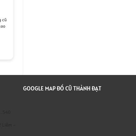
hộc tài liệu văn phòng thanh lý
500.000
₫
g cũ
cao
THÊM VÀO GIỎ HÀNG
GOOGLE MAP ĐỒ CŨ THÀNH ĐẠT
1.540
 Liêm –