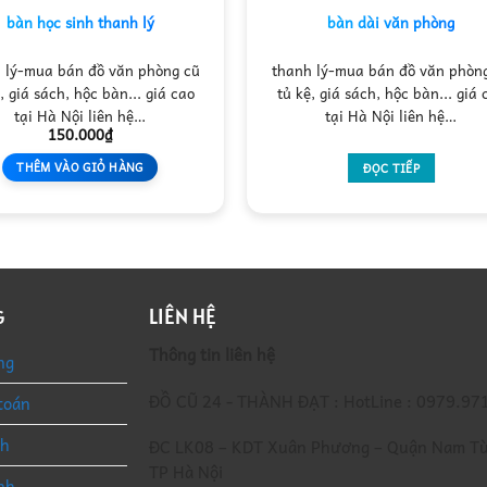
bàn học sinh thanh lý
bàn dài văn phòng
 lý-mua bán đồ văn phòng cũ
thanh lý-mua bán đồ văn phòn
, giá sách, hộc bàn... giá cao
tủ kệ, giá sách, hộc bàn... giá 
tại Hà Nội liên hệ…
tại Hà Nội liên hệ…
150.000
₫
THÊM VÀO GIỎ HÀNG
ĐỌC TIẾP
LIÊN HỆ
G
Thông tin liên hệ
ng
ĐỒ CŨ 24 - THÀNH ĐẠT : HotLine : 0979.97
toán
nh
ĐC LK08 – KDT Xuân Phương – Quận Nam Từ
TP Hà Nội
nh