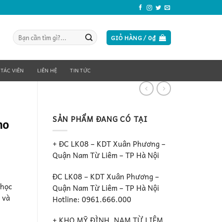
Tìm
GIỎ HÀNG /
0
₫
kiếm:
 TÁC VIÊN
LIÊN HỆ
TIN TỨC
SẢN PHẨM ĐANG CÓ TẠI
ho
+ ĐC LK08 – KDT Xuân Phương –
Quận Nam Từ Liêm – TP Hà Nội
ĐC LK08 – KDT Xuân Phương –
 học
Quận Nam Từ Liêm – TP Hà Nội
 và
Hotline: 0961.666.000
+ KHO MỸ ĐÌNH, NAM TỪ LIÊM ,