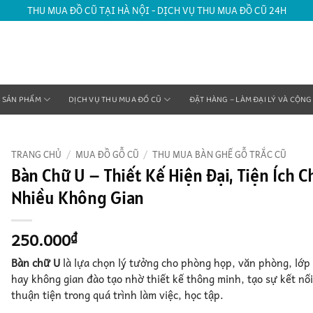
THU MUA ĐỒ CŨ TẠI HÀ NỘI - DỊCH VỤ THU MUA ĐỒ CŨ 24H
SẢN PHẨM
DỊCH VỤ THU MUA ĐỒ CŨ
ĐẶT HÀNG – LÀM ĐẠI LÝ VÀ CỘNG
TRANG CHỦ
/
MUA ĐỒ GỖ CŨ
/
THU MUA BÀN GHẾ GỖ TRẮC CŨ
Bàn Chữ U – Thiết Kế Hiện Đại, Tiện Ích C
Nhiều Không Gian
250.000
₫
Bàn chữ U
là lựa chọn lý tưởng cho phòng họp, văn phòng, lớp
hay không gian đào tạo nhờ thiết kế thông minh, tạo sự kết nối
thuận tiện trong quá trình làm việc, học tập.