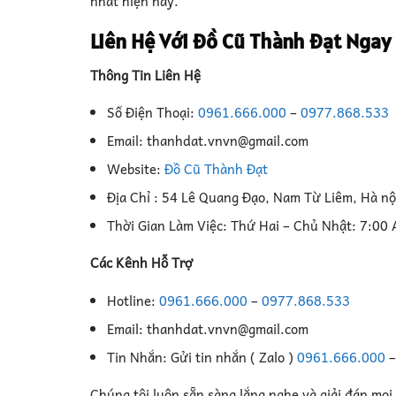
nhất hiện nay.
Liên Hệ Với Đồ Cũ Thành Đạt Ngay
Thông Tin Liên Hệ
Số Điện Thoại:
0961.666.000
–
0977.868.533
Email: thanhdat.vnvn@gmail.com
Website:
Đồ Cũ Thành Đạt
Địa Chỉ : 54 Lê Quang Đạo, Nam Từ Liêm, Hà nộ
Thời Gian Làm Việc: Thứ Hai – Chủ Nhật: 7:00
Các Kênh Hỗ Trợ
Hotline:
0961.666.000
–
0977.868.533
Email: thanhdat.vnvn@gmail.com
Tin Nhắn: Gửi tin nhắn ( Zalo )
0961.666.000
Chúng tôi luôn sẵn sàng lắng nghe và giải đáp mọi