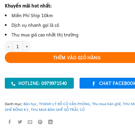
Khuyến mãi hot nhất:
Miên Phí Ship 10km
Dịch vụ nhanh gọi là có
Thu mua giá cao nhất thị trường
Bàn Chữ U – Thiết Kế Hiện Đại, Tiện Ích Cho Nhiều Không Gian số l
THÊM VÀO GIỎ HÀNG
HOTLINE: 0979971540
CHAT FACEBOO
Danh mục:
Bàn học
,
THANH LÝ ĐỒ CŨ VĂN PHÒNG
,
Thu mua bàn ghế
,
THU M
GHẾ ĐỒNG KỴ
,
THU MUA BÀN GHẾ GỖ TRẮC CŨ