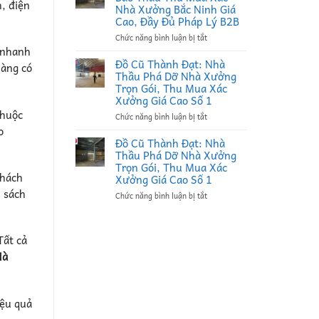
, điện
Đạt:
Nhà Xưởng Bắc Ninh Giá
Nhà
Cao, Đầy Đủ Pháp Lý B2B
Thầu
ở
Chức năng bình luận bị tắt
Thu
Đồ
n nhanh
Mua
Cũ
Phế
Đồ Cũ Thành Đạt: Nhà
hàng có
Thành
Liệu
Thầu Phá Dỡ Nhà Xưởng
Đạt:
Tại
Trọn Gói, Thu Mua Xác
Đối
Bắc
Xưởng Giá Cao Số 1
Tác
Ninh
huộc
ở
Chức năng bình luận bị tắt
Bao
Uy
Đồ
Thầu
o
Tín,
Cũ
Thu
Ký
Đồ Cũ Thành Đạt: Nhà
Thành
Mua
Hợp
Thầu Phá Dỡ Nhà Xưởng
Đạt:
Xác
Đồng
Trọn Gói, Thu Mua Xác
Nhà
Nhà
Định
khách
Xưởng Giá Cao Số 1
Thầu
Xưởng
Kỳ
h sách
ở
Chức năng bình luận bị tắt
Phá
Bắc
B2B
Đồ
Dỡ
Ninh
Giá
Cũ
Nhà
Giá
Cao
Thành
Xưởng
Cao,
Tất cả
Đạt:
Trọn
Đầy
Nhà
Gói,
Đủ
Hà
Thầu
Thu
Pháp
Phá
Mua
Lý
Dỡ
Xác
B2B
Nhà
Xưởng
iệu quả
Xưởng
Giá