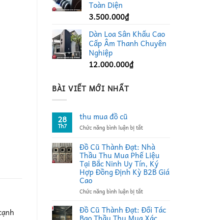
Toàn Diện
3.500.000
₫
Dàn Loa Sân Khấu Cao
Cấp Âm Thanh Chuyên
Nghiệp
12.000.000
₫
BÀI VIẾT MỚI NHẤT
thu mua đồ cũ
28
Th7
ở
Chức năng bình luận bị tắt
thu
mua
Đồ Cũ Thành Đạt: Nhà
đồ
Thầu Thu Mua Phế Liệu
cũ
Tại Bắc Ninh Uy Tín, Ký
Hợp Đồng Định Kỳ B2B Giá
Cao
ở
Chức năng bình luận bị tắt
Đồ
Cũ
Đồ Cũ Thành Đạt: Đối Tác
cạnh
Thành
Bao Thầu Thu Mua Xác