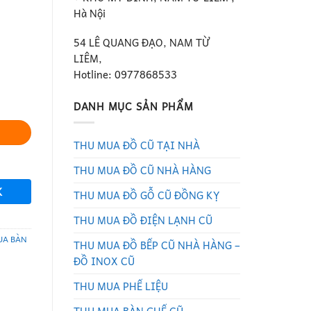
Hà Nội
54 LÊ QUANG ĐẠO, NAM TỪ
LIÊM,
Hotline: 0977868533
ượng
DANH MỤC SẢN PHẨM
THU MUA ĐỒ CŨ TẠI NHÀ
THU MUA ĐỒ CŨ NHÀ HÀNG
K
THU MUA ĐỒ GỖ CŨ ĐỒNG KỴ
THU MUA ĐỒ ĐIỆN LẠNH CŨ
UA BÀN
THU MUA ĐỒ BẾP CŨ NHÀ HÀNG –
ĐỒ INOX CŨ
THU MUA PHẾ LIỆU