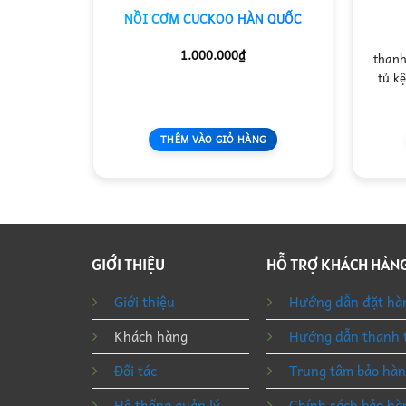
hanh lý
NỒI CƠM CUCKOO HÀN QUỐC
1.000.000
₫
 phòng cũ
thanh
. giá cao
tủ kệ
ệ…
NG
THÊM VÀO GIỎ HÀNG
GIỚI THIỆU
HỖ TRỢ KHÁCH HÀN
Giới thiệu
Hướng dẫn đặt hà
Khách hàng
Hướng dẫn thanh 
Đối tác
Trung tâm bảo hà
Hệ thống quản lý
Chính sách bảo hà