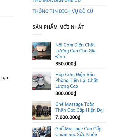
THU MUA BÀN GHẾ CŨ
THÔNG TIN DỊCH VỤ ĐỒ CŨ
SẢN PHẨM MỚI NHẤT
Nồi Cơm Điện Chất
Lượng Cao Cho Gia
Đình
350.000
₫
Hộp Cơm Điện Văn
 tạo
Phòng Tiện Lợi Chất
Lượng Cao
300.000
₫
Ghế Massage Toàn
Thân Cao Cấp Hiện Đại
7.000.000
₫
Ghế Massage Cao Cấp
Chăm Sóc Sức Khỏe