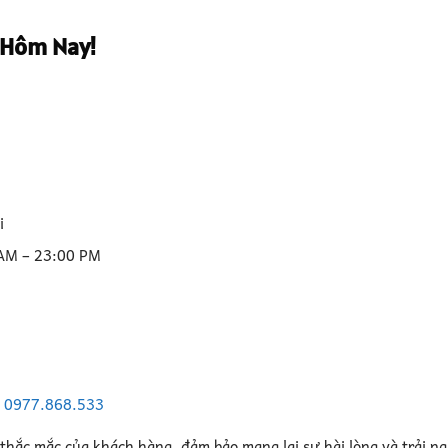
 Hôm Nay!
i
 AM – 23:00 PM
–
0977.868.533
 thắc mắc của khách hàng, đảm bảo mang lại sự hài lòng và trải n