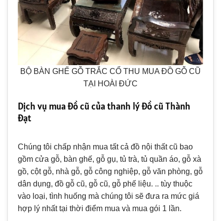
BỘ BÀN GHẾ GỖ TRẮC CỔ THU MUA ĐỒ GỖ CŨ
TẠI HOÀI ĐỨC
Dịch vụ mua đồ cũ của thanh lý đồ cũ Thành
Đạt
Chúng tôi chấp nhận mua tất cả đồ nội thất cũ bao
gồm cửa gỗ, bàn ghế, gỗ gụ, tủ trà, tủ quần áo, gỗ xà
gồ, cột gỗ, nhà gỗ, gỗ công nghiệp, gỗ văn phòng, gỗ
dân dụng, đồ gỗ cũ, gỗ cũ, gỗ phế liệu. .. tùy thuộc
vào loại, tình huống mà chúng tôi sẽ đưa ra mức giá
hợp lý nhất tại thời điểm mua và mua gói 1 lần.