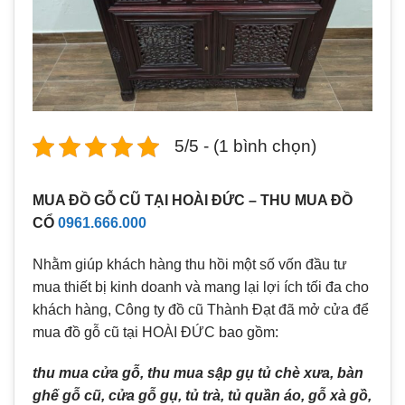
5/5 - (1 bình chọn)
MUA ĐỒ GỖ CŨ TẠI HOÀI ĐỨC – THU MUA ĐỒ
CỔ
0961.666.000
Nhằm giúp khách hàng thu hồi một số vốn đầu tư
mua thiết bị kinh doanh và mang lại lợi ích tối đa cho
khách hàng, Công ty đồ cũ Thành Đạt đã mở cửa để
mua đồ gỗ cũ tại HOÀI ĐỨC bao gồm:
thu mua cửa gỗ, thu mua sập gụ tủ chè xưa, bàn
ghế gỗ cũ, cửa gỗ gụ, tủ trà, tủ quần áo, gỗ xà gồ,