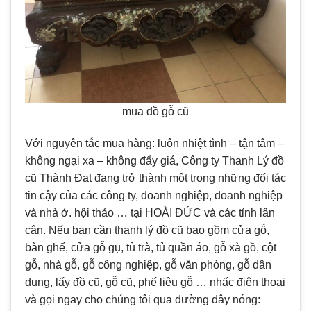
mua đồ gỗ cũ
Với nguyên tắc mua hàng: luôn nhiệt tình – tận tâm –
không ngại xa – không đẩy giá, Công ty Thanh Lý đồ
cũ Thành Đạt đang trở thành một trong những đối tác
tin cậy của các công ty, doanh nghiệp, doanh nghiệp
và nhà ở. hội thảo … tại HOÀI ĐỨC và các tỉnh lân
cận. Nếu bạn cần thanh lý đồ cũ bao gồm cửa gỗ,
bàn ghế, cửa gỗ gụ, tủ trà, tủ quần áo, gỗ xà gồ, cột
gỗ, nhà gỗ, gỗ công nghiệp, gỗ văn phòng, gỗ dân
dụng, lấy đồ cũ, gỗ cũ, phế liệu gỗ … nhấc điện thoại
và gọi ngay cho chúng tôi qua đường dây nóng: