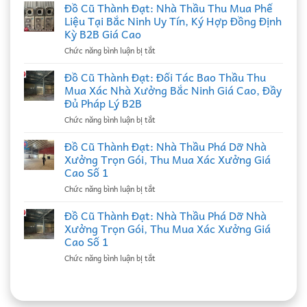
mua
Đồ Cũ Thành Đạt: Nhà Thầu Thu Mua Phế
đồ
Liệu Tại Bắc Ninh Uy Tín, Ký Hợp Đồng Định
cũ
Kỳ B2B Giá Cao
ở
Chức năng bình luận bị tắt
Đồ
Cũ
Đồ Cũ Thành Đạt: Đối Tác Bao Thầu Thu
Thành
Mua Xác Nhà Xưởng Bắc Ninh Giá Cao, Đầy
Đạt:
Đủ Pháp Lý B2B
Nhà
ở
Chức năng bình luận bị tắt
Thầu
Đồ
Thu
Cũ
Mua
Đồ Cũ Thành Đạt: Nhà Thầu Phá Dỡ Nhà
Thành
Phế
Xưởng Trọn Gói, Thu Mua Xác Xưởng Giá
Đạt:
Liệu
Cao Số 1
Đối
Tại
ở
Chức năng bình luận bị tắt
Tác
Bắc
Đồ
Bao
Ninh
Cũ
Thầu
Đồ Cũ Thành Đạt: Nhà Thầu Phá Dỡ Nhà
Uy
Thành
Thu
Tín,
Xưởng Trọn Gói, Thu Mua Xác Xưởng Giá
Đạt:
Mua
Ký
Cao Số 1
Nhà
Xác
Hợp
ở
Chức năng bình luận bị tắt
Thầu
Nhà
Đồng
Đồ
Phá
Xưởng
Định
Cũ
Dỡ
Bắc
Kỳ
Thành
Nhà
Ninh
B2B
Đạt:
Xưởng
Giá
Giá