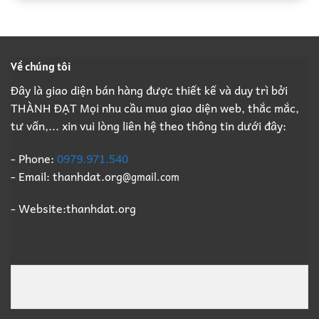
Nhà
Trọn
Cao,
Cao
Thầu
Gói,
Đầy
Phá
Thu
Đủ
Dỡ
Mua
Pháp
Nhà
Xác
Lý
Về chúng tôi
Xưởng
Xưởng
B2B
Trọn
Giá
Đây là giao diện bán hàng được thiết kế và duy trì bởi
Gói,
Cao
THÀNH ĐẠT Mọi nhu cầu mua giao diện web, thắc mắc,
Thu
Số
Mua
1
tư vấn,... xin vui lòng liên hệ theo thông tin dưới đây:
Xác
Xưởng
Giá
- Phone:
0979.971.540
Cao
- Email: thanhdat.org
@gmail.com
Số
1
- Website:thanhdat.org