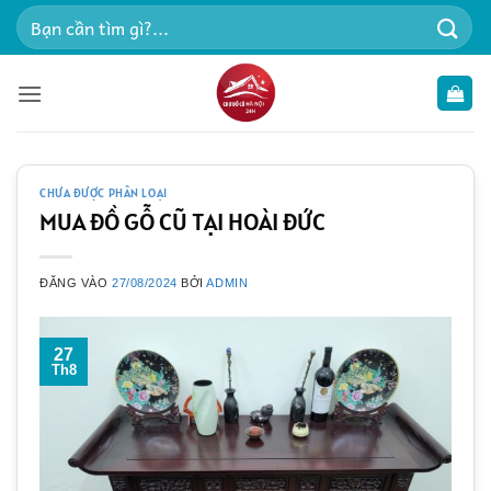
Bỏ
Tìm
qua
kiếm:
nội
dung
CHƯA ĐƯỢC PHÂN LOẠI
MUA ĐỒ GỖ CŨ TẠI HOÀI ĐỨC
ĐĂNG VÀO
27/08/2024
BỞI
ADMIN
27
Th8