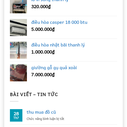
320.000
₫
điều hòa casper 18 000 btu
5.000.000
₫
điều hòa nhật bãi thanh lý
1.000.000
₫
giường gỗ gụ quả xoài
7.000.000
₫
BÀI VIẾT – TIN TỨC
thu mua đồ cũ
28
Th7
ở
Chức năng bình luận bị tắt
thu