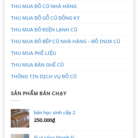
THU MUA ĐỒ CŨ NHÀ HÀNG
THU MUA ĐỒ GỖ CŨ ĐỒNG KỴ
THU MUA ĐỒ ĐIỆN LẠNH CŨ
THU MUA ĐỒ BẾP CŨ NHÀ HÀNG – ĐỒ INOX CŨ
THU MUA PHẾ LIỆU
THU MUA BÀN GHẾ CŨ
THÔNG TIN DỊCH VỤ ĐỒ CŨ
SẢN PHẨM BÁN CHẠY
bàn học sinh cấp 2
250.000
₫
lò vi sóng thanh lý