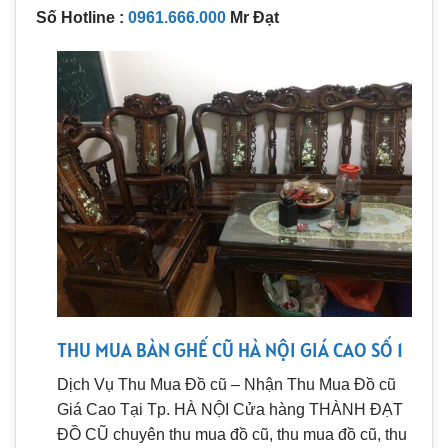
Số Hotline :
0961.666.000
Mr Đạt
THU MUA BÀN GHẾ CŨ HÀ NỘI GIÁ CAO SỐ 1
Dịch Vụ Thu Mua Đồ cũ – Nhận Thu Mua Đồ cũ
Giá Cao Tại Tp. HÀ NỘI Cửa hàng THÀNH ĐẠT
ĐỒ CŨ chuyên thu mua đồ cũ, thu mua đồ cũ, thu