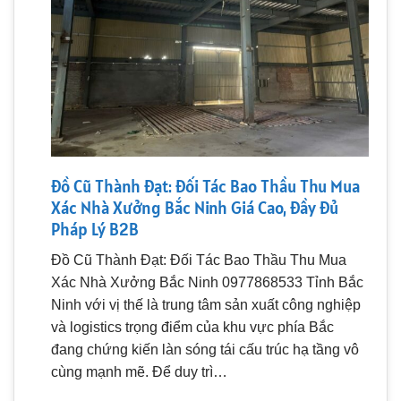
Đồ Cũ Thành Đạt: Đối Tác Bao Thầu Thu Mua
Xác Nhà Xưởng Bắc Ninh Giá Cao, Đầy Đủ
Pháp Lý B2B
Đồ Cũ Thành Đạt: Đối Tác Bao Thầu Thu Mua
Xác Nhà Xưởng Bắc Ninh 0977868533 Tỉnh Bắc
Ninh với vị thế là trung tâm sản xuất công nghiệp
và logistics trọng điểm của khu vực phía Bắc
đang chứng kiến làn sóng tái cấu trúc hạ tầng vô
cùng mạnh mẽ. Để duy trì…