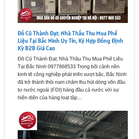
Đồ Cũ Thành Đạt: Nhà Thầu Thu Mua Phế
Liệu Tại Bắc Ninh Uy Tín, Ký Hợp Đồng Định
Kỳ B2B Giá Cao
Đồ Cũ Thành Đạt: Nhà Thầu Thu Mua Phế Liệu
Tại Bắc Ninh 0977868533 Trong bối cảnh nền
kinh tế công nghiệp phát triển vượt bậc, Bắc Ninh
đã trở thành thỏi nam châm thu hút dòng vốn đầu
tư nước ngoài (FDI) hàng đầu cả nước với sự
hiện diện của hàng loạt tập…