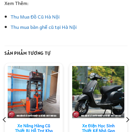
Xem Thêm:
Thu Mua Đồ Cũ Hà Nội
Thu mua bàn ghế cũ tại Hà Nội
SẢN PHẨM TƯƠNG TỰ
Xe Nâng Hàng Cũ
Xe Điện Học Sinh
Thiết Bị Hỗ Trợ Kho
Thiết Kế Nhỏ Gọn