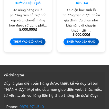
Xưởng Hiệu Quả
Hiện Đại
Xe nâng hàng cũ là
Xe điện học sinh là
phương tiện hỗ trợ bốc
phương tiện được nhiều
xếp và di chuyển hàng
gia đình lựa chọn nhờ
hóa được sử dụng phổ…
khả năng di chuyển
5.000.000
₫
thuận tiện,…
3.000.000
₫
THÊM VÀO GIỎ HÀNG
THÊM VÀO GIỎ HÀNG
Về chúng tôi
Đây là giao diện bán hàng được thiết kế và duy trì bởi
THÀNH ĐẠT Mọi nhu cầu mua giao diện web, thắc mắc,
tư vấn,... xin vui lòng liên hệ theo thông tin dưới đây:
- Phone:
0979.971.540