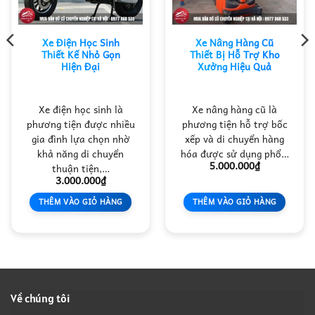
Xe Điện Học Sinh
Xe Nâng Hàng Cũ
Thiết Kế Nhỏ Gọn
Thiết Bị Hỗ Trợ Kho
Hiện Đại
Xưởng Hiệu Quả
Xe điện học sinh là
Xe nâng hàng cũ là
phương tiện được nhiều
phương tiện hỗ trợ bốc
gia đình lựa chọn nhờ
xếp và di chuyển hàng
khả năng di chuyển
hóa được sử dụng phổ…
5.000.000
₫
thuận tiện,…
3.000.000
₫
THÊM VÀO GIỎ HÀNG
THÊM VÀO GIỎ HÀNG
Về chúng tôi