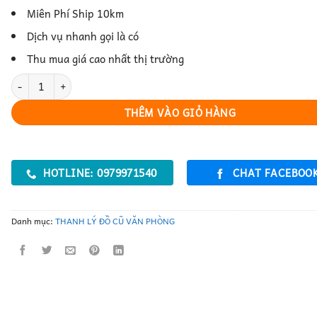
Miên Phí Ship 10km
Dịch vụ nhanh gọi là có
Thu mua giá cao nhất thị trường
Tủ Locker Văn Phòng Tiện Lợi Cho Nhân Viên số lượng
THÊM VÀO GIỎ HÀNG
HOTLINE: 0979971540
CHAT FACEBOO
Danh mục:
THANH LÝ ĐỒ CŨ VĂN PHÒNG