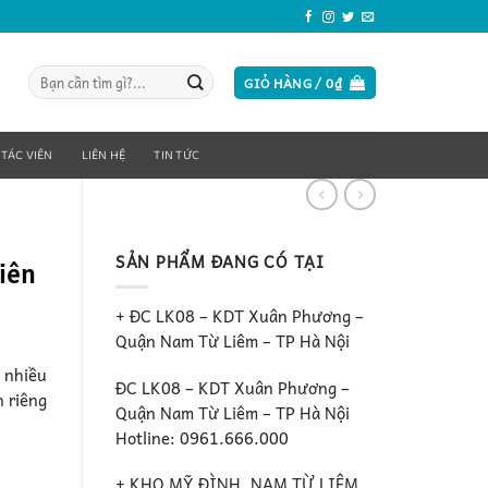
Tìm
GIỎ HÀNG /
0
₫
kiếm:
 TÁC VIÊN
LIÊN HỆ
TIN TỨC
SẢN PHẨM ĐANG CÓ TẠI
iên
+ ĐC LK08 – KDT Xuân Phương –
Quận Nam Từ Liêm – TP Hà Nội
c nhiều
ĐC LK08 – KDT Xuân Phương –
 riêng
Quận Nam Từ Liêm – TP Hà Nội
Hotline: 0961.666.000
+ KHO MỸ ĐÌNH, NAM TỪ LIÊM ,