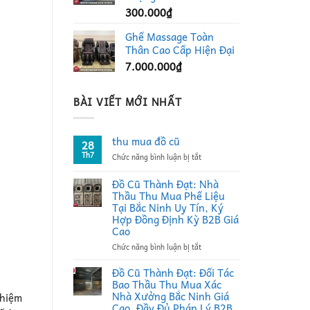
300.000
₫
Ghế Massage Toàn
Thân Cao Cấp Hiện Đại
7.000.000
₫
BÀI VIẾT MỚI NHẤT
thu mua đồ cũ
28
Th7
ở
Chức năng bình luận bị tắt
thu
mua
Đồ Cũ Thành Đạt: Nhà
đồ
Thầu Thu Mua Phế Liệu
cũ
Tại Bắc Ninh Uy Tín, Ký
Hợp Đồng Định Kỳ B2B Giá
Cao
ở
Chức năng bình luận bị tắt
Đồ
Cũ
Đồ Cũ Thành Đạt: Đối Tác
Thành
Bao Thầu Thu Mua Xác
Đạt:
Nhà Xưởng Bắc Ninh Giá
ghiệm
Nhà
Cao, Đầy Đủ Pháp Lý B2B