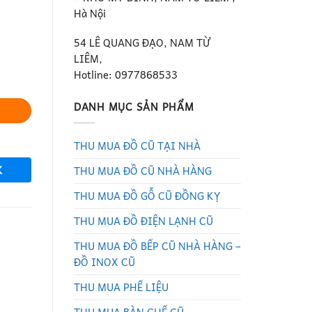
Hà Nội
54 LÊ QUANG ĐẠO, NAM TỪ
LIÊM,
Hotline: 0977868533
DANH MỤC SẢN PHẨM
THU MUA ĐỒ CŨ TẠI NHÀ
K
THU MUA ĐỒ CŨ NHÀ HÀNG
THU MUA ĐỒ GỖ CŨ ĐỒNG KỴ
THU MUA ĐỒ ĐIỆN LẠNH CŨ
THU MUA ĐỒ BẾP CŨ NHÀ HÀNG –
ĐỒ INOX CŨ
THU MUA PHẾ LIỆU