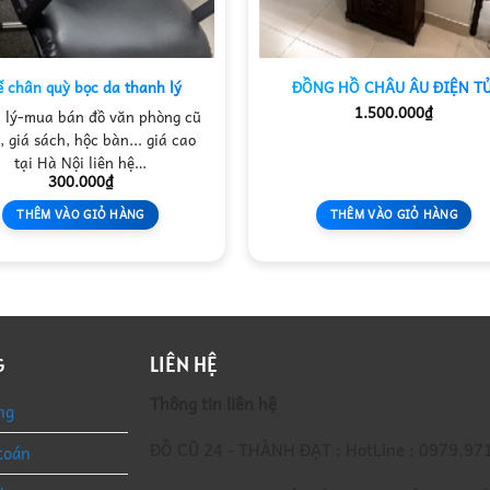
ế chân quỳ bọc da thanh lý
ĐỒNG HỒ CHÂU ÂU ĐIỆN T
1.500.000
₫
 lý-mua bán đồ văn phòng cũ
, giá sách, hộc bàn... giá cao
tại Hà Nội liên hệ…
300.000
₫
THÊM VÀO GIỎ HÀNG
THÊM VÀO GIỎ HÀNG
LIÊN HỆ
G
Thông tin liên hệ
ng
ĐỒ CŨ 24 - THÀNH ĐẠT : HotLine : 0979.97
toán