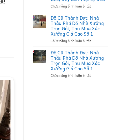
ất!
Thầu
ở
Chức năng bình luận bị tắt
Thu
Đồ
Mua
Cũ
Phế
Đồ Cũ Thành Đạt: Nhà
Thành
Liệu
Thầu Phá Dỡ Nhà Xưởng
Đạt:
Tại
Trọn Gói, Thu Mua Xác
Đối
Bắc
Xưởng Giá Cao Số 1
Tác
Ninh
ở
Chức năng bình luận bị tắt
Bao
Uy
Đồ
Thầu
Tín,
Cũ
Thu
Ký
Đồ Cũ Thành Đạt: Nhà
Thành
Mua
Hợp
Thầu Phá Dỡ Nhà Xưởng
Đạt:
Xác
Đồng
Trọn Gói, Thu Mua Xác
Nhà
Nhà
Định
Xưởng Giá Cao Số 1
Thầu
Xưởng
Kỳ
ở
Chức năng bình luận bị tắt
Phá
Bắc
B2B
Đồ
Dỡ
Ninh
Giá
Cũ
Nhà
Giá
Cao
Thành
Xưởng
Cao,
Đạt:
Trọn
Đầy
Nhà
Gói,
Đủ
Thầu
Thu
Pháp
Phá
Mua
Lý
Dỡ
Xác
B2B
Nhà
Xưởng
Xưởng
Giá
Trọn
Cao
Gói,
Số