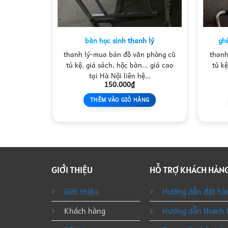
nỉ
bàn học sinh thanh lý
gh
 phòng cũ
thanh lý-mua bán đồ văn phòng cũ
thanh
. giá cao
tủ kệ, giá sách, hộc bàn... giá cao
tủ kệ
ệ…
tại Hà Nội liên hệ…
150.000
₫
NG
THÊM VÀO GIỎ HÀNG
GIỚI THIỆU
HỖ TRỢ KHÁCH HÀN
Giới thiệu
Hướng dẫn đặt hà
Khách hàng
Hướng dẫn thanh 