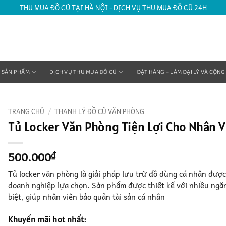
THU MUA ĐỒ CŨ TẠI HÀ NỘI - DỊCH VỤ THU MUA ĐỒ CŨ 24H
SẢN PHẨM
DỊCH VỤ THU MUA ĐỒ CŨ
ĐẶT HÀNG – LÀM ĐẠI LÝ VÀ CỘNG
TRANG CHỦ
/
THANH LÝ ĐỒ CŨ VĂN PHÒNG
Tủ Locker Văn Phòng Tiện Lợi Cho Nhân V
500.000
₫
Tủ locker văn phòng là giải pháp lưu trữ đồ dùng cá nhân đượ
doanh nghiệp lựa chọn. Sản phẩm được thiết kế với nhiều ngăn
biệt, giúp nhân viên bảo quản tài sản cá nhân
Khuyến mãi hot nhất: