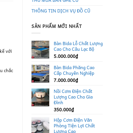
THU MUA BÀN GHẾ CŨ
THÔNG TIN DỊCH VỤ ĐỒ CŨ
SẢN PHẨM MỚI NHẤT
Bàn Bida Lỗ Chất Lượng
Cao Cho Câu Lạc Bộ
kế với
5.000.000
₫
Bàn Bida Phăng Cao
ệu chắc
Cấp Chuyên Nghiệp
7.000.000
₫
Nồi Cơm Điện Chất
Lượng Cao Cho Gia
Đình
350.000
₫
Hộp Cơm Điện Văn
Phòng Tiện Lợi Chất
Lượng Cao