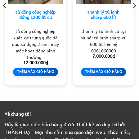
tủ đông công nghiệp
thanh lý tủ lạnh
đứng 1200 lít cũ
sharp 600 lít
tủ đông công nghiệp
thanh lý tủ lạnh cũ tại
xuất xứ trung quốc đã
hà nội tủ lạnh sharp cũ
qua sử dụng 2 năm máy
600 lít liên hệ
móc hoạt động bình
0961666000
7.000.000
₫
thường…
12.000.000
₫
THÊM VÀO GIỎ HÀNG
THÊM VÀO GIỎ HÀNG
Về chúng tôi
Đây là giao diện bán hàng được thiết kế và duy trì bởi
THÀNH ĐẠT Mọi nhu cầu mua giao diện web, thắc mắc,