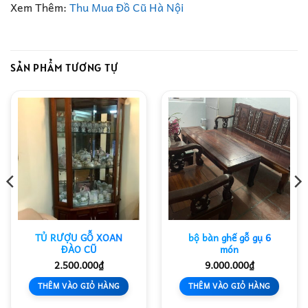
Xem Thêm:
Thu Mua Đồ Cũ Hà Nội
SẢN PHẨM TƯƠNG TỰ
TỦ RƯỢU GỖ XOAN
bộ bàn ghế gỗ gụ 6
ĐÀO CŨ
món
2.500.000
₫
9.000.000
₫
THÊM VÀO GIỎ HÀNG
THÊM VÀO GIỎ HÀNG