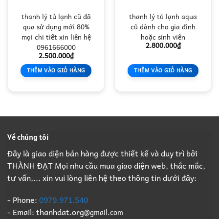
thanh lý tủ lạnh cũ đã
thanh lý tủ lạnh aqua
qua sử dụng mới 80%
cũ dành cho gia đình
mọi chi tiết xin liên hệ
hoặc sinh viên
2.800.000
₫
0961666000
2.500.000
₫
THÊM VÀO GIỎ HÀNG
THÊM VÀO GIỎ HÀNG
Về chúng tôi
Đây là giao diện bán hàng được thiết kế và duy trì bởi
THÀNH ĐẠT Mọi nhu cầu mua giao diện web, thắc mắc,
tư vấn,... xin vui lòng liên hệ theo thông tin dưới đây:
- Phone:
0979.971.540
- Email: thanhdat.org
@gmail.com