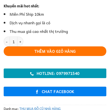
Khuyến mãi hot nhất:
Miên Phí Ship 10km
Dịch vụ nhanh gọi là có
Thu mua giá cao nhất thị trường
Máy Hút Mùi Nhà Hàng Công Suất Lớn Giúp Bếp Luôn Thông Thoá
THÊM VÀO GIỎ HÀNG
HOTLINE: 0979971540
CHAT FACEBOOK
Danh mục:
THU MUA ĐỒ CŨ NHÀ HÀNG