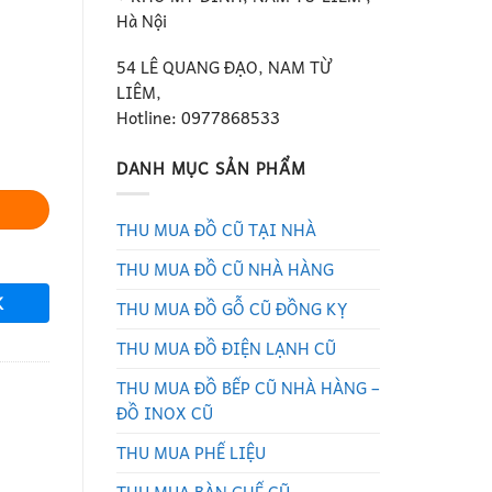
Hà Nội
54 LÊ QUANG ĐẠO, NAM TỪ
LIÊM,
Hotline: 0977868533
g
DANH MỤC SẢN PHẨM
THU MUA ĐỒ CŨ TẠI NHÀ
THU MUA ĐỒ CŨ NHÀ HÀNG
K
THU MUA ĐỒ GỖ CŨ ĐỒNG KỴ
THU MUA ĐỒ ĐIỆN LẠNH CŨ
THU MUA ĐỒ BẾP CŨ NHÀ HÀNG –
ĐỒ INOX CŨ
THU MUA PHẾ LIỆU