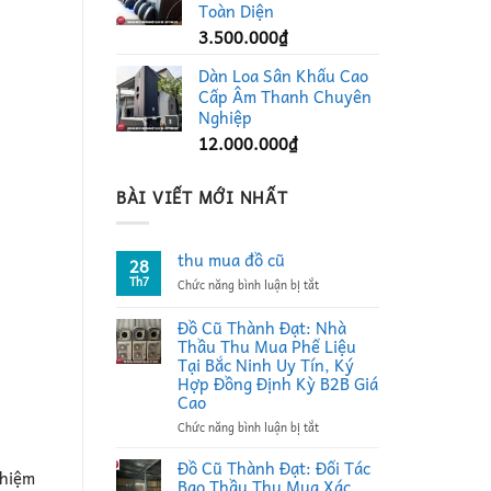
Toàn Diện
3.500.000
₫
Dàn Loa Sân Khấu Cao
Cấp Âm Thanh Chuyên
Nghiệp
12.000.000
₫
BÀI VIẾT MỚI NHẤT
thu mua đồ cũ
28
Th7
ở
Chức năng bình luận bị tắt
thu
mua
Đồ Cũ Thành Đạt: Nhà
đồ
Thầu Thu Mua Phế Liệu
cũ
Tại Bắc Ninh Uy Tín, Ký
Hợp Đồng Định Kỳ B2B Giá
Cao
ở
Chức năng bình luận bị tắt
Đồ
Cũ
Đồ Cũ Thành Đạt: Đối Tác
ghiệm
Thành
Bao Thầu Thu Mua Xác