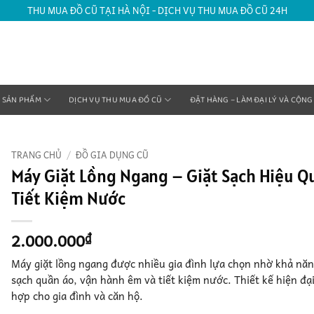
THU MUA ĐỒ CŨ TẠI HÀ NỘI - DỊCH VỤ THU MUA ĐỒ CŨ 24H
SẢN PHẨM
DỊCH VỤ THU MUA ĐỒ CŨ
ĐẶT HÀNG – LÀM ĐẠI LÝ VÀ CỘNG
TRANG CHỦ
/
ĐỒ GIA DỤNG CŨ
Máy Giặt Lồng Ngang – Giặt Sạch Hiệu Q
Tiết Kiệm Nước
2.000.000
₫
Máy giặt lồng ngang được nhiều gia đình lựa chọn nhờ khả năn
sạch quần áo, vận hành êm và tiết kiệm nước. Thiết kế hiện đạ
hợp cho gia đình và căn hộ.