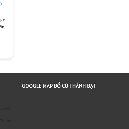
Trọn
Cao
n
Máy Ép Chậm – Giữ Trọn Dinh
Gói,
Số
Dưỡng, Ép Kiệt Nước
Thu
1
Mua
Xác
thể
Máy ép chậm là thiết bị gia dụng
Xưởng
ăn,
giúp ép trái cây, rau củ bằng công
Giá
nghệ trục ép tốc…
Cao
150.000
₫
Số
1
THÊM VÀO GIỎ HÀNG
GOOGLE MAP ĐỒ CŨ THÀNH ĐẠT
1.540
 Liêm –