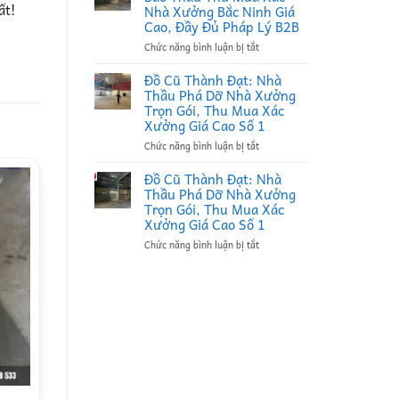
Đạt:
ất!
Nhà Xưởng Bắc Ninh Giá
Nhà
Cao, Đầy Đủ Pháp Lý B2B
Thầu
ở
Chức năng bình luận bị tắt
Thu
Đồ
Mua
Cũ
Phế
Đồ Cũ Thành Đạt: Nhà
Thành
Liệu
Thầu Phá Dỡ Nhà Xưởng
Đạt:
Tại
Trọn Gói, Thu Mua Xác
Đối
Bắc
Xưởng Giá Cao Số 1
Tác
Ninh
ở
Chức năng bình luận bị tắt
Bao
Uy
Đồ
Thầu
Tín,
Cũ
Thu
Ký
Đồ Cũ Thành Đạt: Nhà
Thành
Mua
Hợp
Thầu Phá Dỡ Nhà Xưởng
Đạt:
Xác
Đồng
Trọn Gói, Thu Mua Xác
Nhà
Nhà
Định
Xưởng Giá Cao Số 1
Thầu
Xưởng
Kỳ
ở
Chức năng bình luận bị tắt
Phá
Bắc
B2B
Đồ
Dỡ
Ninh
Giá
Cũ
Nhà
Giá
Cao
Thành
Xưởng
Cao,
Đạt:
Trọn
Đầy
Nhà
Gói,
Đủ
Thầu
Thu
Pháp
Phá
Mua
Lý
Dỡ
Xác
B2B
Nhà
Xưởng
Xưởng
Giá