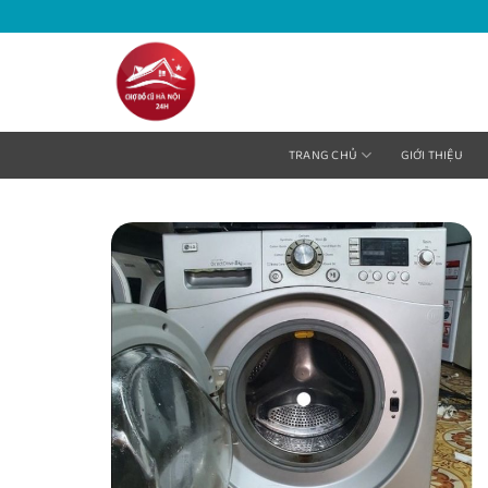
Bỏ
qua
nội
dung
TRANG CHỦ
GIỚI THIỆU