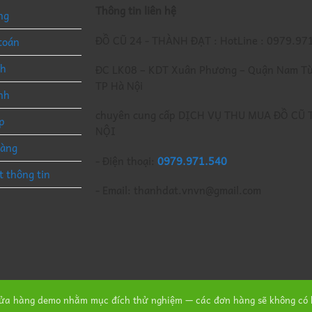
Thông tin liên hệ
ng
ĐỒ CŨ 24 - THÀNH ĐẠT : HotLine : 0979.97
toán
nh
ĐC LK08 – KDT Xuân Phương – Quận Nam Từ
TP Hà Nội
nh
chuyên cung cấp DỊCH VỤ THU MUA ĐỒ CŨ 
p
NỘI
hàng
- Điện thoại:
0979.971.540
t thông tin
- Email: thanhdat.vnvn@gmail.com
cửa hàng demo nhằm mục đích thử nghiệm — các đơn hàng sẽ không có h