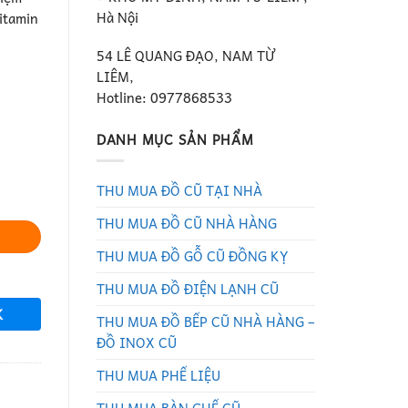
Hà Nội
vitamin
54 LÊ QUANG ĐẠO, NAM TỪ
LIÊM,
Hotline: 0977868533
DANH MỤC SẢN PHẨM
THU MUA ĐỒ CŨ TẠI NHÀ
THU MUA ĐỒ CŨ NHÀ HÀNG
THU MUA ĐỒ GỖ CŨ ĐỒNG KỴ
THU MUA ĐỒ ĐIỆN LẠNH CŨ
K
THU MUA ĐỒ BẾP CŨ NHÀ HÀNG –
ĐỒ INOX CŨ
THU MUA PHẾ LIỆU