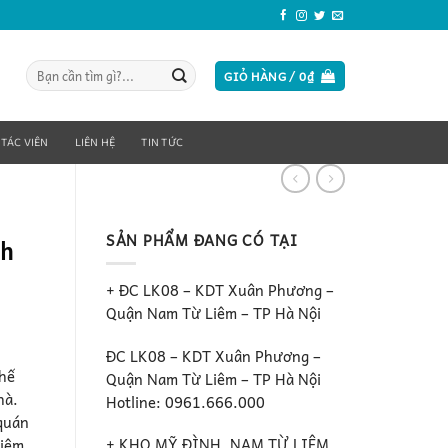
Tìm
GIỎ HÀNG /
0
₫
kiếm:
 TÁC VIÊN
LIÊN HỆ
TIN TỨC
SẢN PHẨM ĐANG CÓ TẠI
nh
+ ĐC LK08 – KDT Xuân Phương –
Quận Nam Từ Liêm – TP Hà Nội
ĐC LK08 – KDT Xuân Phương –
chế
Quận Nam Từ Liêm – TP Hà Nội
hà.
Hotline: 0961.666.000
 quán
+ KHO MỸ ĐÌNH, NAM TỪ LIÊM ,
kiệm