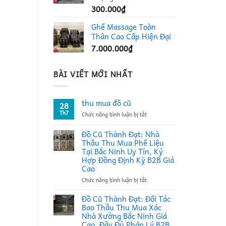
300.000
₫
Ghế Massage Toàn
Thân Cao Cấp Hiện Đại
7.000.000
₫
BÀI VIẾT MỚI NHẤT
thu mua đồ cũ
28
Th7
ở
Chức năng bình luận bị tắt
thu
mua
Đồ Cũ Thành Đạt: Nhà
đồ
Thầu Thu Mua Phế Liệu
cũ
Tại Bắc Ninh Uy Tín, Ký
Hợp Đồng Định Kỳ B2B Giá
Cao
ở
Chức năng bình luận bị tắt
Đồ
Cũ
Đồ Cũ Thành Đạt: Đối Tác
Thành
Bao Thầu Thu Mua Xác
Đạt:
Nhà Xưởng Bắc Ninh Giá
Nhà
Cao, Đầy Đủ Pháp Lý B2B