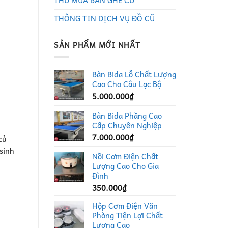
THU MUA BÀN GHẾ CŨ
THÔNG TIN DỊCH VỤ ĐỒ CŨ
SẢN PHẨM MỚI NHẤT
Bàn Bida Lỗ Chất Lượng
Cao Cho Câu Lạc Bộ
5.000.000
₫
Bàn Bida Phăng Cao
Cấp Chuyên Nghiệp
7.000.000
₫
củ
sinh
Nồi Cơm Điện Chất
Lượng Cao Cho Gia
Đình
350.000
₫
Hộp Cơm Điện Văn
Phòng Tiện Lợi Chất
Lượng Cao