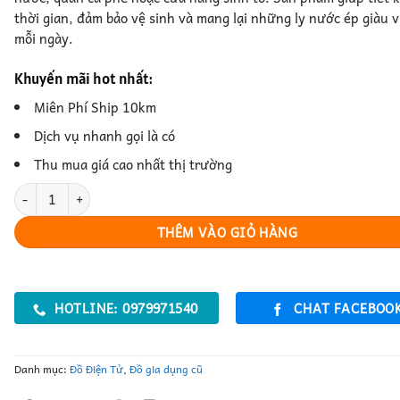
thời gian, đảm bảo vệ sinh và mang lại những ly nước ép giàu 
mỗi ngày.
Khuyến mãi hot nhất:
Miên Phí Ship 10km
Dịch vụ nhanh gọi là có
Thu mua giá cao nhất thị trường
Máy Ép Hoa Quả – Ép Nhanh, Giữ Trọn Dinh Dưỡng số lượng
THÊM VÀO GIỎ HÀNG
HOTLINE: 0979971540
CHAT FACEBOO
Danh mục:
Đồ Điện Tử
,
Đồ gia dụng cũ