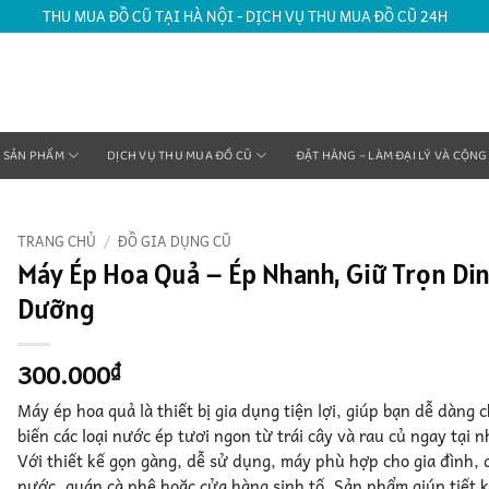
THU MUA ĐỒ CŨ TẠI HÀ NỘI - DỊCH VỤ THU MUA ĐỒ CŨ 24H
SẢN PHẨM
DỊCH VỤ THU MUA ĐỒ CŨ
ĐẶT HÀNG – LÀM ĐẠI LÝ VÀ CỘNG
TRANG CHỦ
/
ĐỒ GIA DỤNG CŨ
Máy Ép Hoa Quả – Ép Nhanh, Giữ Trọn Di
Dưỡng
300.000
₫
Máy ép hoa quả là thiết bị gia dụng tiện lợi, giúp bạn dễ dàng 
biến các loại nước ép tươi ngon từ trái cây và rau củ ngay tại n
Với thiết kế gọn gàng, dễ sử dụng, máy phù hợp cho gia đình,
nước, quán cà phê hoặc cửa hàng sinh tố. Sản phẩm giúp tiết 