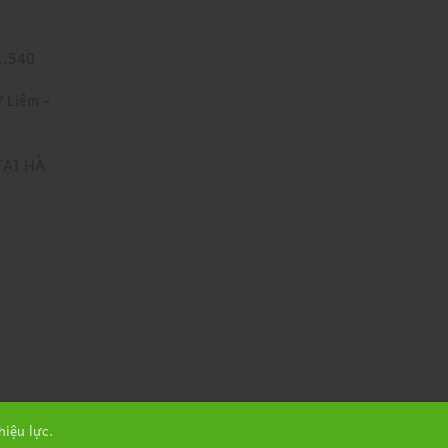
1.540
 Liêm –
TẠI HÀ
iệu lực.