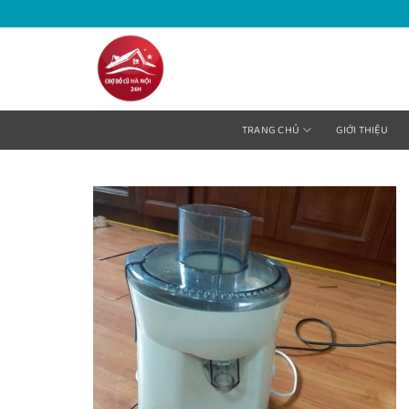
Bỏ
qua
nội
dung
TRANG CHỦ
GIỚI THIỆU