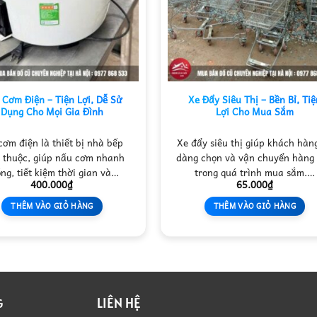
 Cơm Điện – Tiện Lợi, Dễ Sử
Xe Đẩy Siêu Thị – Bền Bỉ, Tiệ
Dụng Cho Mọi Gia Đình
Lợi Cho Mua Sắm
cơm điện là thiết bị nhà bếp
Xe đẩy siêu thị giúp khách hàn
 thuộc, giúp nấu cơm nhanh
dàng chọn và vận chuyển hàng
ng, tiết kiệm thời gian và…
trong quá trình mua sắm.…
400.000
₫
65.000
₫
THÊM VÀO GIỎ HÀNG
THÊM VÀO GIỎ HÀNG
LIÊN HỆ
G