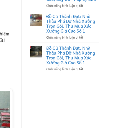
Thầu
ở
Chức năng bình luận bị tắt
Thu
Đồ
Mua
Cũ
Phế
Đồ Cũ Thành Đạt: Nhà
Thành
Liệu
Thầu Phá Dỡ Nhà Xưởng
Đạt:
Tại
Trọn Gói, Thu Mua Xác
Đối
Bắc
Xưởng Giá Cao Số 1
ghiệm
Tác
Ninh
ở
Chức năng bình luận bị tắt
Bao
Uy
ất!
Đồ
Thầu
Tín,
Cũ
Thu
Ký
Đồ Cũ Thành Đạt: Nhà
Thành
Mua
Hợp
Thầu Phá Dỡ Nhà Xưởng
Đạt:
Xác
Đồng
Trọn Gói, Thu Mua Xác
Nhà
Nhà
Định
Xưởng Giá Cao Số 1
Thầu
Xưởng
Kỳ
ở
Chức năng bình luận bị tắt
Phá
Bắc
B2B
Đồ
Dỡ
Ninh
Giá
Cũ
Nhà
Giá
Cao
Thành
Xưởng
Cao,
Đạt:
Trọn
Đầy
Nhà
Gói,
Đủ
Thầu
Thu
Pháp
Phá
Mua
Lý
Dỡ
Xác
B2B
Nhà
Xưởng
Xưởng
Giá
Trọn
Cao
Gói,
Số