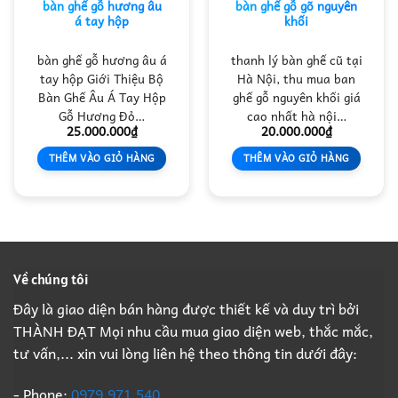
bàn ghế gỗ hương âu
bàn ghế gỗ gõ nguyên
á tay hộp
khối
bàn ghế gỗ hương âu á
thanh lý bàn ghế cũ tại
tay hộp Giới Thiệu Bộ
Hà Nội, thu mua ban
Bàn Ghế Âu Á Tay Hộp
ghế gỗ nguyên khối giá
Gỗ Hương Đỏ…
cao nhất hà nội…
25.000.000
₫
20.000.000
₫
THÊM VÀO GIỎ HÀNG
THÊM VÀO GIỎ HÀNG
Về chúng tôi
Đây là giao diện bán hàng được thiết kế và duy trì bởi
THÀNH ĐẠT Mọi nhu cầu mua giao diện web, thắc mắc,
tư vấn,... xin vui lòng liên hệ theo thông tin dưới đây:
- Phone:
0979.971.540