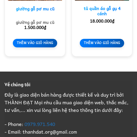
tủ quần áo gỗ gụ 4
giường gỗ pơ mu cũ
cánh
18.000.000
₫
giường gỗ pơ mu cũ
1.500.000
₫
THÊM VÀO GIỎ HÀNG
THÊM VÀO GIỎ HÀNG
Về chúng tôi
Đây là giao diện bán hàng được thiết kế và duy trì bởi
THÀNH ĐẠT Mọi nhu cầu mua giao diện web, thắc mắc,
tư vấn,... xin vui lòng liên hệ theo thông tin dưới đây:
- Phone:
0979.971.540
- Email: thanhdat.org
@gmail.com