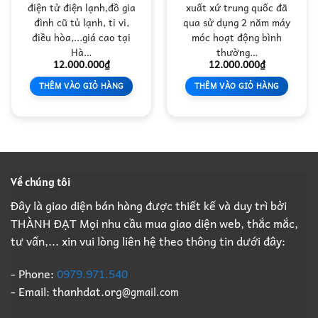
điện tử điện lạnh,đồ gia
xuất xứ trung quốc đã
đình cũ tủ lạnh, ti vi,
qua sử dụng 2 năm máy
điều hòa,...giá cao tại
móc hoạt động bình
Hà…
thường…
12.000.000
₫
12.000.000
₫
THÊM VÀO GIỎ HÀNG
THÊM VÀO GIỎ HÀNG
Về chúng tôi
Đây là giao diện bán hàng được thiết kế và duy trì bởi
THÀNH ĐẠT Mọi nhu cầu mua giao diện web, thắc mắc,
tư vấn,... xin vui lòng liên hệ theo thông tin dưới đây:
- Phone:
0979.971.540
- Email: thanhdat.org
@gmail.com