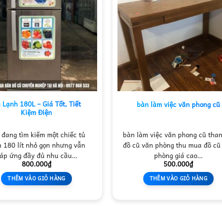
 Lạnh 180L – Giá Tốt, Tiết
bàn làm việc văn phong cũ
Kiệm Điện
 đang tìm kiếm một chiếc tủ
bàn làm việc văn phong cũ than
h 180 lít nhỏ gọn nhưng vẫn
đồ cũ văn phòng thu mua đồ cũ
áp ứng đầy đủ nhu cầu…
phòng giá cao…
800.000
₫
500.000
₫
THÊM VÀO GIỎ HÀNG
THÊM VÀO GIỎ HÀNG