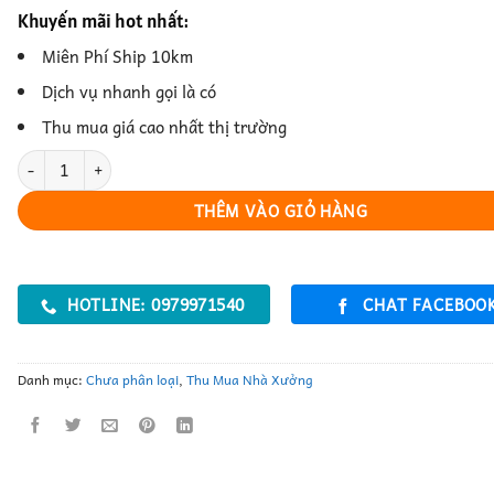
Khuyến mãi hot nhất:
Miên Phí Ship 10km
Dịch vụ nhanh gọi là có
Thu mua giá cao nhất thị trường
Dịch Vụ Thanh Lý Nhà Xưởng Nhanh Chóng Và Hiệu Quả số lượng
THÊM VÀO GIỎ HÀNG
HOTLINE: 0979971540
CHAT FACEBOO
Danh mục:
Chưa phân loại
,
Thu Mua Nhà Xưởng