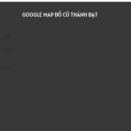
GOOGLE MAP ĐỒ CŨ THÀNH ĐẠT
1.540
 Liêm –
TẠI HÀ