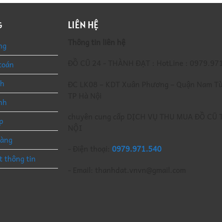
LIÊN HỆ
G
Thông tin liên hệ
ng
ĐỒ CŨ 24 - THÀNH ĐẠT : HotLine : 0979.97
toán
nh
ĐC LK08 – KDT Xuân Phương – Quận Nam Từ
TP Hà Nội
nh
chuyên cung cấp DỊCH VỤ THU MUA ĐỒ CŨ 
p
NỘI
hàng
- Điện thoại:
0979.971.540
t thông tin
- Email: thanhdat.vnvn@gmail.com