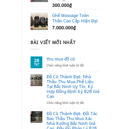
300.000
₫
Ghế Massage Toàn
Thân Cao Cấp Hiện Đại
7.000.000
₫
BÀI VIẾT MỚI NHẤT
thu mua đồ cũ
28
Th7
ở
Chức năng bình luận bị tắt
thu
mua
Đồ Cũ Thành Đạt: Nhà
đồ
Thầu Thu Mua Phế Liệu
cũ
Tại Bắc Ninh Uy Tín, Ký
Hợp Đồng Định Kỳ B2B Giá
Cao
ở
Chức năng bình luận bị tắt
Đồ
Cũ
Đồ Cũ Thành Đạt: Đối Tác
Thành
Bao Thầu Thu Mua Xác
Đạt:
Nhà Xưởng Bắc Ninh Giá
Nhà
Cao, Đầy Đủ Pháp Lý B2B