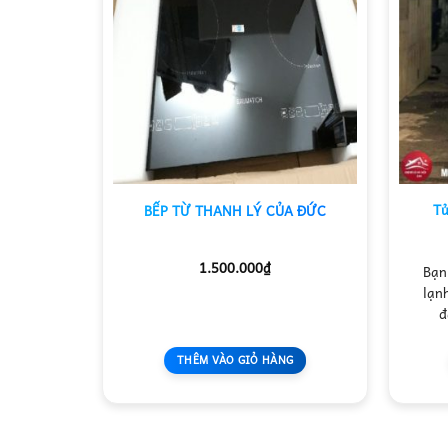
Tủ
 Giá Rẻ
BẾP TỪ THANH LÝ CỦA ĐỨC
1.500.000
₫
nội thất
Bạn
 kiệm cho
lạn
n phòng…
đ
NG
THÊM VÀO GIỎ HÀNG