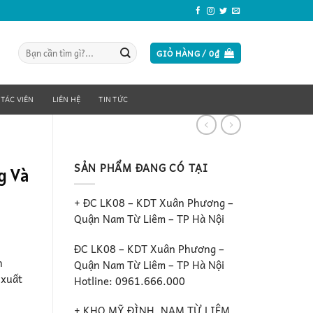
Tìm
GIỎ HÀNG /
0
₫
kiếm:
 TÁC VIÊN
LIÊN HỆ
TIN TỨC
SẢN PHẨM ĐANG CÓ TẠI
g Và
+ ĐC LK08 – KDT Xuân Phương –
Quận Nam Từ Liêm – TP Hà Nội
ĐC LK08 – KDT Xuân Phương –
h
Quận Nam Từ Liêm – TP Hà Nội
 xuất
Hotline: 0961.666.000
+ KHO MỸ ĐÌNH, NAM TỪ LIÊM ,