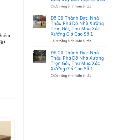
Thầu
ở
Chức năng bình luận bị tắt
Thu
Đồ
Mua
Cũ
Phế
Đồ Cũ Thành Đạt: Nhà
Thành
Liệu
Thầu Phá Dỡ Nhà Xưởng
Đạt:
Tại
Trọn Gói, Thu Mua Xác
Đối
Bắc
Xưởng Giá Cao Số 1
ghiệm
Tác
Ninh
ở
Chức năng bình luận bị tắt
Bao
Uy
ất!
Đồ
Thầu
Tín,
Cũ
Thu
Ký
Đồ Cũ Thành Đạt: Nhà
Thành
Mua
Hợp
Thầu Phá Dỡ Nhà Xưởng
Đạt:
Xác
Đồng
Trọn Gói, Thu Mua Xác
Nhà
Nhà
Định
Xưởng Giá Cao Số 1
Thầu
Xưởng
Kỳ
ở
Chức năng bình luận bị tắt
Phá
Bắc
B2B
Đồ
Dỡ
Ninh
Giá
Cũ
Nhà
Giá
Cao
Thành
Xưởng
Cao,
Đạt:
Trọn
Đầy
Nhà
Gói,
Đủ
Thầu
Thu
Pháp
Phá
Mua
Lý
Dỡ
Xác
B2B
Nhà
Xưởng
Xưởng
Giá
Trọn
Cao
Gói,
Số