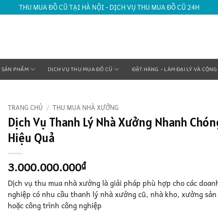
THU MUA ĐỒ CŨ TẠI HÀ NỘI - DỊCH VỤ THU MUA ĐỒ CŨ 24H
SẢN PHẨM
DỊCH VỤ THU MUA ĐỒ CŨ
ĐẶT HÀNG – LÀM ĐẠI LÝ VÀ CỘNG
TRANG CHỦ
/
THU MUA NHÀ XƯỞNG
Dịch Vụ Thanh Lý Nhà Xưởng Nhanh Chón
Hiệu Quả
3.000.000.000
₫
Dịch vụ thu mua nhà xưởng là giải pháp phù hợp cho các doan
nghiệp có nhu cầu thanh lý nhà xưởng cũ, nhà kho, xưởng sản
hoặc công trình công nghiệp