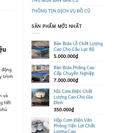
THU MUA BÀN GHẾ CŨ
THÔNG TIN DỊCH VỤ ĐỒ CŨ
SẢN PHẨM MỚI NHẤT
Bàn Bida Lỗ Chất Lượng
ệu
Cao Cho Câu Lạc Bộ
5.000.000
₫
Bàn Bida Phăng Cao
t động
Cấp Chuyên Nghiệp
y trình
7.000.000
₫
Nồi Cơm Điện Chất
h và
Lượng Cao Cho Gia
g tiết
Đình
 phù
350.000
₫
Hộp Cơm Điện Văn
Phòng Tiện Lợi Chất
Lượng Cao