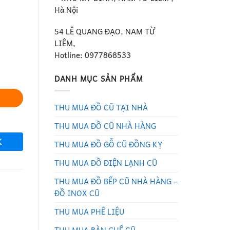
Hà Nội
54 LÊ QUANG ĐẠO, NAM TỪ
LIÊM,
Hotline: 0977868533
DANH MỤC SẢN PHẨM
THU MUA ĐỒ CŨ TẠI NHÀ
THU MUA ĐỒ CŨ NHÀ HÀNG
K
THU MUA ĐỒ GỖ CŨ ĐỒNG KỴ
THU MUA ĐỒ ĐIỆN LẠNH CŨ
THU MUA ĐỒ BẾP CŨ NHÀ HÀNG –
ĐỒ INOX CŨ
THU MUA PHẾ LIỆU