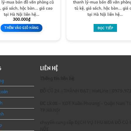
 lý-mua bán đồ văn phòng cũ
thanh lý-mua bán đồ văn phòn
, giá sách, hộc bàn... giá cao
tủ kệ, giá sách, hộc bàn... giá 
tại Hà Nội liên hệ…
tại Hà Nội liên hệ…
300.000
₫
THÊM VÀO GIỎ HÀNG
ĐỌC TIẾP
LIÊN HỆ
G
Thông tin liên hệ
ng
ĐỒ CŨ 24 - THÀNH ĐẠT : HotLine : 0979.97
toán
nh
ĐC LK08 – KDT Xuân Phương – Quận Nam Từ
TP Hà Nội
nh
chuyên cung cấp DỊCH VỤ THU MUA ĐỒ CŨ 
p
NỘI