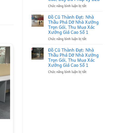
Thầu
ở
Chức năng bình luận bị tắt
Thu
Đồ
Mua
Cũ
Phế
Đồ Cũ Thành Đạt: Nhà
Thành
Liệu
Thầu Phá Dỡ Nhà Xưởng
Đạt:
Tại
Trọn Gói, Thu Mua Xác
Đối
Bắc
Xưởng Giá Cao Số 1
Tác
Ninh
ở
Chức năng bình luận bị tắt
Bao
Uy
Đồ
Thầu
Tín,
Cũ
Thu
Ký
Đồ Cũ Thành Đạt: Nhà
Thành
Mua
Hợp
Thầu Phá Dỡ Nhà Xưởng
Đạt:
Xác
Đồng
Trọn Gói, Thu Mua Xác
Nhà
Nhà
Định
Xưởng Giá Cao Số 1
Thầu
Xưởng
Kỳ
ở
Chức năng bình luận bị tắt
Phá
Bắc
B2B
Đồ
Dỡ
Ninh
Giá
Cũ
Nhà
Giá
Cao
Thành
Xưởng
Cao,
Đạt:
Trọn
Đầy
Nhà
Gói,
Đủ
Thầu
Thu
Pháp
Phá
Mua
Lý
Dỡ
Xác
B2B
Nhà
Xưởng
Xưởng
Giá
Trọn
Cao
điều hòa cây thanh lý
Gói,
Số