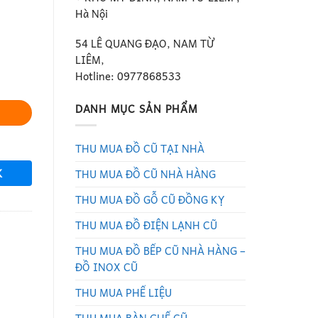
Hà Nội
54 LÊ QUANG ĐẠO, NAM TỪ
LIÊM,
Hotline: 0977868533
DANH MỤC SẢN PHẨM
THU MUA ĐỒ CŨ TẠI NHÀ
K
THU MUA ĐỒ CŨ NHÀ HÀNG
THU MUA ĐỒ GỖ CŨ ĐỒNG KỴ
THU MUA ĐỒ ĐIỆN LẠNH CŨ
THU MUA ĐỒ BẾP CŨ NHÀ HÀNG –
ĐỒ INOX CŨ
THU MUA PHẾ LIỆU