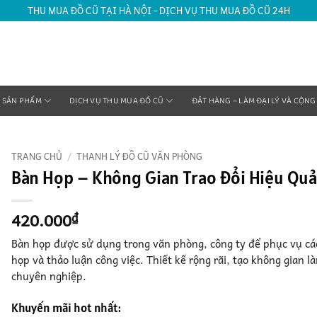
THU MUA ĐỒ CŨ TẠI HÀ NỘI - DỊCH VỤ THU MUA ĐỒ CŨ 24H
SẢN PHẨM
DỊCH VỤ THU MUA ĐỒ CŨ
ĐẶT HÀNG – LÀM ĐẠI LÝ VÀ CỘNG
TRANG CHỦ
/
THANH LÝ ĐỒ CŨ VĂN PHÒNG
Bàn Họp – Không Gian Trao Đổi Hiệu Qu
420.000
₫
Bàn họp được sử dụng trong văn phòng, công ty để phục vụ cá
họp và thảo luận công việc. Thiết kế rộng rãi, tạo không gian l
chuyên nghiệp.
Khuyến mãi hot nhất: