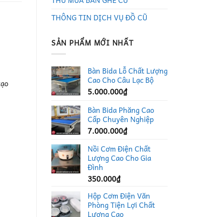
THU MUA BÀN GHẾ CŨ
THÔNG TIN DỊCH VỤ ĐỒ CŨ
SẢN PHẨM MỚI NHẤT
Bàn Bida Lỗ Chất Lượng
Cao Cho Câu Lạc Bộ
tạo
5.000.000
₫
Bàn Bida Phăng Cao
Cấp Chuyên Nghiệp
7.000.000
₫
Nồi Cơm Điện Chất
Lượng Cao Cho Gia
Đình
350.000
₫
Hộp Cơm Điện Văn
Phòng Tiện Lợi Chất
Lượng Cao