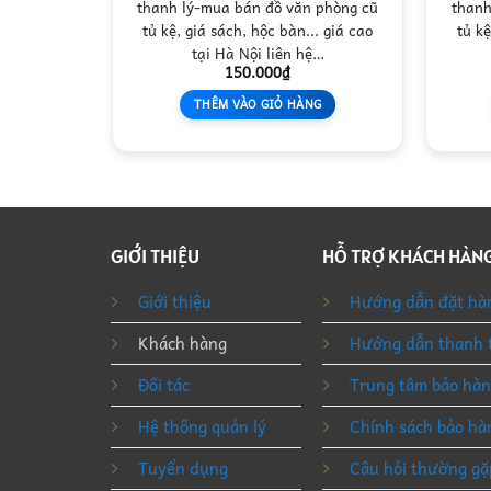
 phòng cũ
thanh lý-mua bán đồ văn phòng cũ
thanh
. giá cao
tủ kệ, giá sách, hộc bàn... giá cao
tủ kệ
ệ…
tại Hà Nội liên hệ…
150.000
₫
NG
THÊM VÀO GIỎ HÀNG
GIỚI THIỆU
HỖ TRỢ KHÁCH HÀN
Giới thiệu
Hướng dẫn đặt hà
Khách hàng
Hướng dẫn thanh 
Đối tác
Trung tâm bảo hà
Hệ thống quản lý
Chính sách bảo hà
Tuyển dụng
Câu hỏi thường gặ