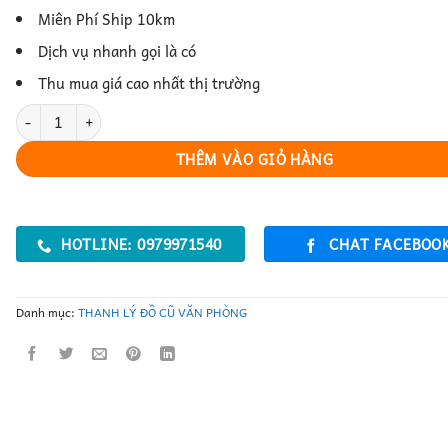
Miên Phí Ship 10km
Dịch vụ nhanh gọi là có
Thu mua giá cao nhất thị trường
Bàn Họp – Không Gian Trao Đổi Hiệu Quả số lượng
THÊM VÀO GIỎ HÀNG
HOTLINE: 0979971540
CHAT FACEBOO
Danh mục:
THANH LÝ ĐỒ CŨ VĂN PHÒNG