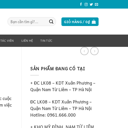
Tìm
GIỎ HÀNG /
0
₫
kiếm:
 TÁC VIÊN
LIÊN HỆ
TIN TỨC
SẢN PHẨM ĐANG CÓ TẠI
ả
+ ĐC LK08 – KDT Xuân Phương –
Quận Nam Từ Liêm – TP Hà Nội
c cuộc
ĐC LK08 – KDT Xuân Phương –
àm việc
Quận Nam Từ Liêm – TP Hà Nội
Hotline: 0961.666.000
+ KHO MỸ ĐÌNH, NAM TỪ LIÊM ,