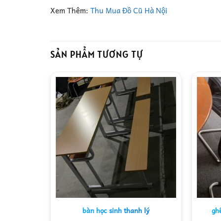
Xem Thêm:
Thu Mua Đồ Cũ Hà Nội
SẢN PHẨM TƯƠNG TỰ
anh lý
bàn học sinh thanh lý
gh