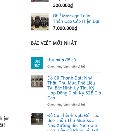
300.000
₫
Ghế Massage Toàn
Thân Cao Cấp Hiện Đại
7.000.000
₫
BÀI VIẾT MỚI NHẤT
thu mua đồ cũ
28
Th7
ở
Chức năng bình luận bị tắt
thu
mua
Đồ Cũ Thành Đạt: Nhà
đồ
Thầu Thu Mua Phế Liệu
cũ
Tại Bắc Ninh Uy Tín, Ký
Hợp Đồng Định Kỳ B2B Giá
Cao
ở
Chức năng bình luận bị tắt
Đồ
Cũ
Đồ Cũ Thành Đạt: Đối Tác
ghiệm
Thành
Bao Thầu Thu Mua Xác
Đạt:
ất!
Nhà Xưởng Bắc Ninh Giá
Nhà
Cao, Đầy Đủ Pháp Lý B2B