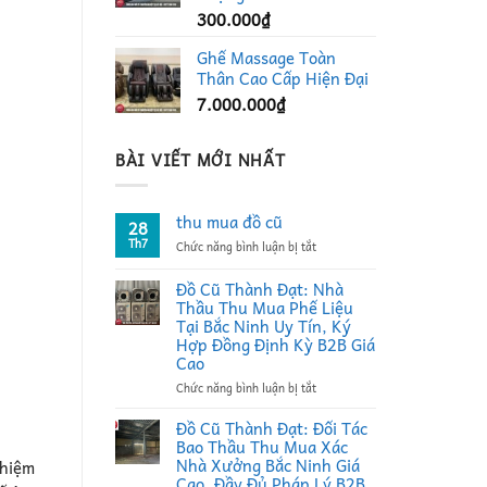
300.000
₫
Ghế Massage Toàn
Thân Cao Cấp Hiện Đại
7.000.000
₫
BÀI VIẾT MỚI NHẤT
thu mua đồ cũ
28
Th7
ở
Chức năng bình luận bị tắt
thu
mua
Đồ Cũ Thành Đạt: Nhà
đồ
Thầu Thu Mua Phế Liệu
cũ
Tại Bắc Ninh Uy Tín, Ký
Hợp Đồng Định Kỳ B2B Giá
Cao
ở
Chức năng bình luận bị tắt
Đồ
Cũ
Đồ Cũ Thành Đạt: Đối Tác
Thành
Bao Thầu Thu Mua Xác
Đạt:
Nhà Xưởng Bắc Ninh Giá
ghiệm
Nhà
Cao, Đầy Đủ Pháp Lý B2B