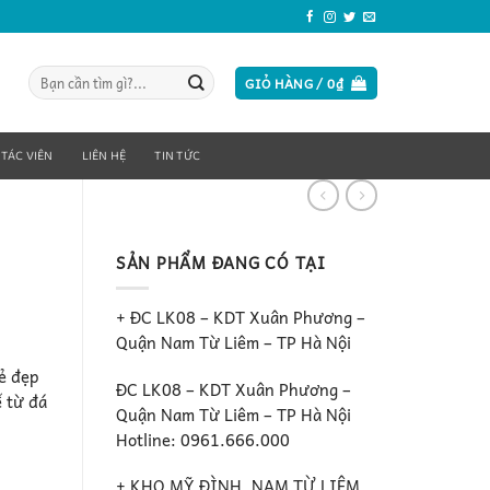
Tìm
GIỎ HÀNG /
0
₫
kiếm:
 TÁC VIÊN
LIÊN HỆ
TIN TỨC
SẢN PHẨM ĐANG CÓ TẠI
+ ĐC LK08 – KDT Xuân Phương –
Quận Nam Từ Liêm – TP Hà Nội
ẻ đẹp
ĐC LK08 – KDT Xuân Phương –
ế từ đá
Quận Nam Từ Liêm – TP Hà Nội
Hotline: 0961.666.000
+ KHO MỸ ĐÌNH, NAM TỪ LIÊM ,