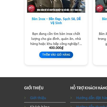
 Phòng
Bàn Inox – Bền Đẹp, Sạch Sẽ, Dễ
Bàn
Vệ Sinh
ng khách
Bạn đang cần tìm bàn inox chất
Bàn ă
những gia
lượng cho gia đình, quán ăn, nhà
trong
bền…
hàng hoặc khu bếp công nghiệp?…
g
400.000
₫
NG
THÊM VÀO GIỎ HÀNG
GIỚI THIỆU
HỖ TRỢ KHÁCH HÀN
Giới thiệu
Hướng dẫn đặt hà
Khách hàng
Hướng dẫn thanh 