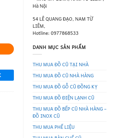
Hà Nội
54 LÊ QUANG ĐẠO, NAM TỪ
LIÊM,
Hotline: 0977868533
DANH MỤC SẢN PHẨM
THU MUA ĐỒ CŨ TẠI NHÀ
K
THU MUA ĐỒ CŨ NHÀ HÀNG
THU MUA ĐỒ GỖ CŨ ĐỒNG KỴ
THU MUA ĐỒ ĐIỆN LẠNH CŨ
THU MUA ĐỒ BẾP CŨ NHÀ HÀNG –
ĐỒ INOX CŨ
THU MUA PHẾ LIỆU