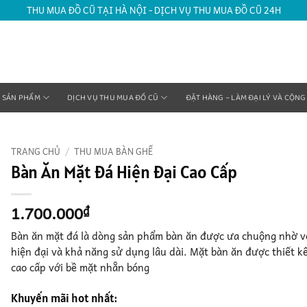
THU MUA ĐỒ CŨ TẠI HÀ NỘI - DỊCH VỤ THU MUA ĐỒ CŨ 24H
SẢN PHẨM
DỊCH VỤ THU MUA ĐỒ CŨ
ĐẶT HÀNG – LÀM ĐẠI LÝ VÀ CỘNG
TRANG CHỦ
/
THU MUA BÀN GHẾ
Bàn Ăn Mặt Đá Hiện Đại Cao Cấp
1.700.000
₫
Bàn ăn mặt đá là dòng sản phẩm bàn ăn được ưa chuộng nhờ v
hiện đại và khả năng sử dụng lâu dài. Mặt bàn ăn được thiết k
cao cấp với bề mặt nhẵn bóng
Khuyến mãi hot nhất: