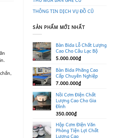
THU MUA BÀN GHẾ CŨ
THÔNG TIN DỊCH VỤ ĐỒ CŨ
SẢN PHẨM MỚI NHẤT
Bàn Bida Lỗ Chất Lượng
Cao Cho Câu Lạc Bộ
 ăn
5.000.000
₫
ăn.
Bàn Bida Phăng Cao
 chắn,
Cấp Chuyên Nghiệp
7.000.000
₫
Nồi Cơm Điện Chất
Lượng Cao Cho Gia
Đình
350.000
₫
Hộp Cơm Điện Văn
Phòng Tiện Lợi Chất
Lượng Cao