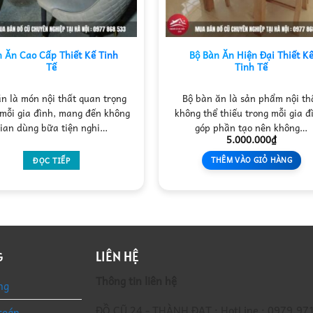
 Ăn Cao Cấp Thiết Kế Tinh
Bộ Bàn Ăn Hiện Đại Thiết K
Tế
Tinh Tế
n là món nội thất quan trọng
Bộ bàn ăn là sản phẩm nội th
 mỗi gia đình, mang đến không
không thể thiếu trong mỗi gia đ
ian dùng bữa tiện nghi…
góp phần tạo nên không…
5.000.000
₫
THÊM VÀO GIỎ HÀNG
ĐỌC TIẾP
LIÊN HỆ
G
Thông tin liên hệ
ng
ĐỒ CŨ 24 - THÀNH ĐẠT : HotLine : 0979.97
toán