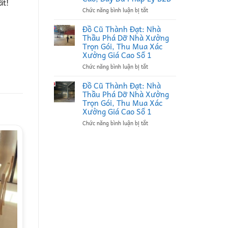
ất!
Thầu
ở
Chức năng bình luận bị tắt
Thu
Đồ
Mua
Cũ
Phế
Đồ Cũ Thành Đạt: Nhà
Thành
Liệu
Thầu Phá Dỡ Nhà Xưởng
Đạt:
Tại
Trọn Gói, Thu Mua Xác
Đối
Bắc
Xưởng Giá Cao Số 1
Tác
Ninh
ở
Chức năng bình luận bị tắt
Bao
Uy
Đồ
Thầu
Tín,
Cũ
Thu
Ký
Đồ Cũ Thành Đạt: Nhà
Thành
Mua
Hợp
Thầu Phá Dỡ Nhà Xưởng
Đạt:
Xác
Đồng
Trọn Gói, Thu Mua Xác
Nhà
Nhà
Định
Xưởng Giá Cao Số 1
Thầu
Xưởng
Kỳ
ở
Chức năng bình luận bị tắt
Phá
Bắc
B2B
Đồ
Dỡ
Ninh
Giá
Cũ
Nhà
Giá
Cao
Thành
Xưởng
Cao,
Đạt:
Trọn
Đầy
Nhà
Gói,
Đủ
Thầu
Thu
Pháp
Phá
Mua
Lý
Dỡ
Xác
B2B
Nhà
Xưởng
Xưởng
Giá
Trọn
Cao
Gói,
Số